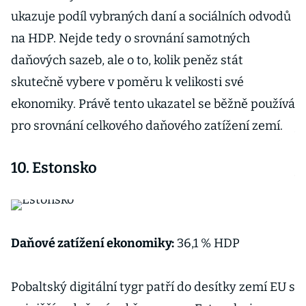
Č
ukazuje podíl vybraných daní a sociálních odvodů
o
na HDP. Nejde tedy o srovnání samotných
a
daňových sazeb, ale o to, kolik peněz stát
c
skutečně vybere v poměru k velikosti své
k
ekonomiky. Právě tento ukazatel se běžně používá
u
pro srovnání celkového daňového zatížení zemí.
v
o
10. Estonsko
v
Daňové zatížení ekonomiky:
36,1 % HDP
Pobaltský digitální tygr patří do desítky zemí EU s