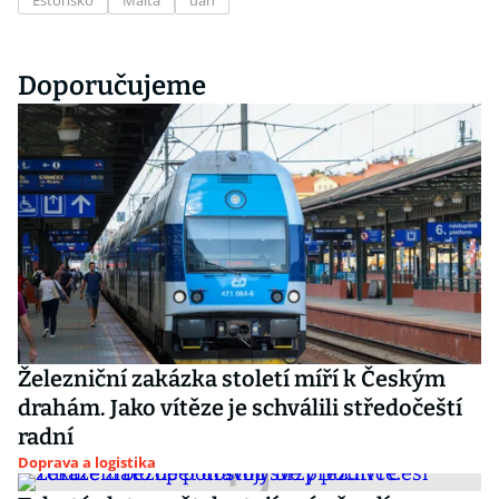
Estonsko
Malta
daň
Doporučujeme
Železniční zakázka století míří k Českým
drahám. Jako vítěze je schválili středočeští
radní
Doprava a logistika