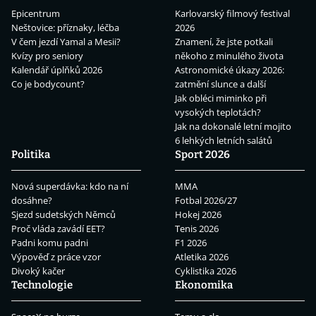
Epicentrum
Karlovarský filmový festival
Neštovice: příznaky, léčba
2026
V čem jezdí Yamal a Mesii?
Znamení, že jste potkali
Kvízy pro seniory
někoho z minulého života
Kalendář úplňků 2026
Astronomické úkazy 2026:
Co je bodycount?
zatmění slunce a další
Jak obléci miminko při
vysokých teplotách?
Jak na dokonalé letní mojito
6 lehkých letních salátů
Politika
Sport 2026
Nová superdávka: kdo na ní
MMA
dosáhne?
Fotbal 2026/27
Sjezd sudetských Němců
Hokej 2026
Proč vláda zavádí EET?
Tenis 2026
Padni komu padni
F1 2026
Výpověď z práce vzor
Atletika 2026
Divoký kačer
Cyklistika 2026
Technologie
Ekonomika