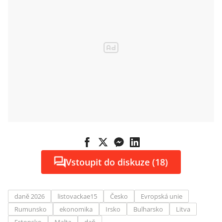
Vstoupit do diskuze (18)
daně 2026
listovackae15
Česko
Evropská unie
Rumunsko
ekonomika
Irsko
Bulharsko
Litva