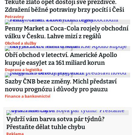
Tekuté zlato opět dostojí své přezdívce.
Zdražení běžné potraviny brzy pocítí i Češi
Potraviny
Penny Market a Coca-Cola rozjely obchodní
válku v Česku. Lahve mizí z regálů
Obchod a služby
Obří obchod v letectví. Americké Apollo
kupuje easyJet za 161 miliard korun
Doprava a logistika
Sazby ČNB beze změny. Michl představí
novou prognózu i důvody pro pauzu
Finance a bankovnictví
Vydrží vám barva sotva pár týdnů?
Přestaňte dělat tuhle chybu
Reklama