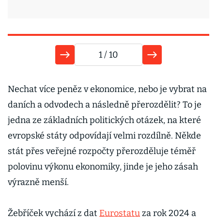
1
/ 10
9
Nechat více peněz v ekonomice, nebo je vybrat na
daních a odvodech a následně přerozdělit? To je
jedna ze základních politických otázek, na které
evropské státy odpovídají velmi rozdílně. Někde
D
stát přes veřejné rozpočty přerozděluje téměř
polovinu výkonu ekonomiky, jinde je jeho zásah
N
výrazně menší.
z
n
Žebříček vychází z dat
Eurostatu
za rok 2024 a