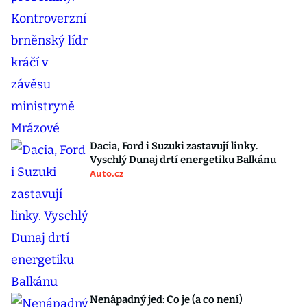
Dacia, Ford i Suzuki zastavují linky.
Vyschlý Dunaj drtí energetiku Balkánu
Auto.cz
Nenápadný jed: Co je (a co není)