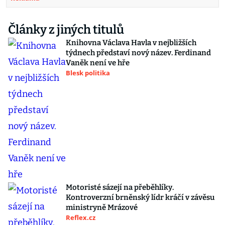
Články z jiných titulů
Knihovna Václava Havla v nejbližších
týdnech představí nový název. Ferdinand
Vaněk není ve hře
Blesk politika
Motoristé sázejí na přeběhlíky.
Kontroverzní brněnský lídr kráčí v závěsu
ministryně Mrázové
Reflex.cz