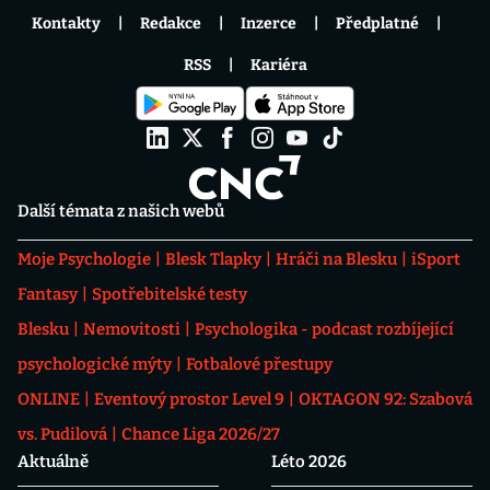
Kontakty
Redakce
Inzerce
Předplatné
RSS
Kariéra
Další témata z našich webů
Moje Psychologie
Blesk Tlapky
Hráči na Blesku
iSport
Fantasy
Spotřebitelské testy
Blesku
Nemovitosti
Psychologika - podcast rozbíjející
psychologické mýty
Fotbalové přestupy
ONLINE
Eventový prostor Level 9
OKTAGON 92: Szabová
vs. Pudilová
Chance Liga 2026/27
Aktuálně
Léto 2026