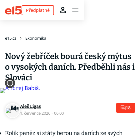
Předplatné
e15.cz
Ekonomika
Nový žebříček bourá český mýtus
o vysokých daních. Předběhli nás i
Slováci
Aleš Ligas
18
1. července 2026
·
06:00
Kolik peněz si státy berou na daních ze svých