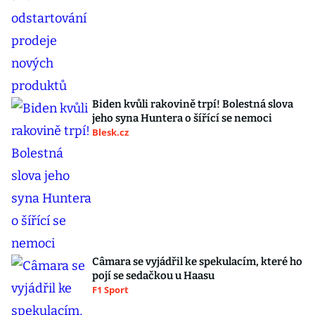
Biden kvůli rakovině trpí! Bolestná slova
jeho syna Huntera o šířící se nemoci
Blesk.cz
Câmara se vyjádřil ke spekulacím, které ho
pojí se sedačkou u Haasu
F1 Sport