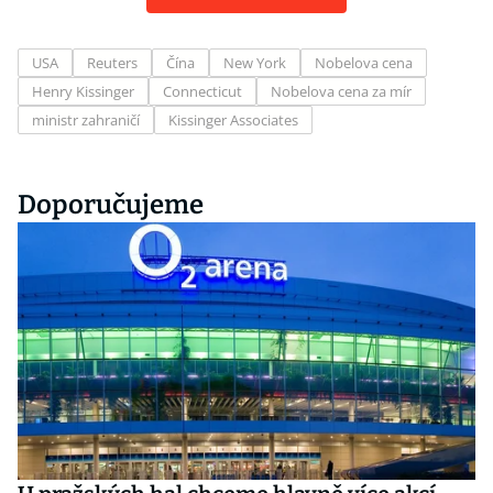
USA
Reuters
Čína
New York
Nobelova cena
Henry Kissinger
Connecticut
Nobelova cena za mír
ministr zahraničí
Kissinger Associates
Doporučujeme