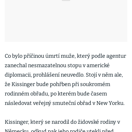
Co bylo příčinou úmrtí muže, který podle agentur
zanechal nesmazatelnou stopu v americké
diplomacii, prohlášení neuvedlo. Stojí v něm ale,
že Kissinger bude pohřben při soukromém
rodinném obřadu, po kterém bude časem
následovat veřejný smuteční obřad v New Yorku.
Kissinger, který se narodil do židovské rodiny v
Německu, odkud pak jeho rodiče utekli před