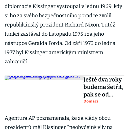
diplomacie Kissinger vystoupal v lednu 1969, kdy
si ho za svého bezpečnostního poradce zvolil
republikánský prezident Richard Nixon. Tutéž
funkci zastával do listopadu 1975 i za jeho
nástupce Geralda Forda. Od září 1973 do ledna
1977 byl Kissinger americkým ministrem
zahraničí.
Ještě dva roky
budeme šetřit,
pak se od
ruských
Domácí
energií
odstřihneme,
Agentura AP poznamenala, že za vlády obou
říká
prezidentů měl Kissinger "neobyčejný vliv na