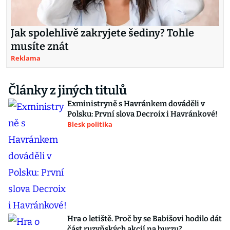
Jak spolehlivě zakryjete šediny? Tohle
musíte znát
Reklama
Články z jiných titulů
Exministryně s Havránkem dováděli v
Polsku: První slova Decroix i Havránkové!
Blesk politika
Hra o letiště. Proč by se Babišovi hodilo dát
část ruzyňských akcií na burzu?