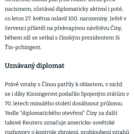
nacismem, zůstával diplomaticky aktivní i poté,
co letos 27. května oslavil 100. narozeniny. Ještě v
červenci přiletěl na překvapivou návštěvu Číny,
během níž se setkal s čínským prezidentem Si
Ťin-pchingem.
Uznávaný diplomat
Právě vztahy s Čínou patřily k oblastem, v nichž
se i díky Kissingerovi podařilo Spojeným státům v
70. letech minulého století dosáhnout průlomu.
Vedle "diplomatického otevření" Číny za další
takové Reuters označuje americko-sovětské
rozhovory o kontrole zbrojení, prohloubení vztahů