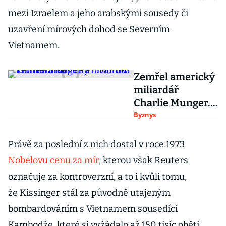
mezi Izraelem a jeho arabskými sousedy či
uzavření mírových dohod se Severním
Vietnamem.
Zemřel americký
miliardář
Charlie Munger.
Pravá ruka
Byznys
Warrena Buffetta
Právě za poslední z nich dostal v roce 1973
Nobelovu cenu za mír
, kterou však Reuters
označuje za kontroverzní, a to i kvůli tomu,
že Kissinger stál za původně utajeným
bombardováním s Vietnamem sousedící
Kambodže, které si vyžádalo až 150 tisíc obětí.