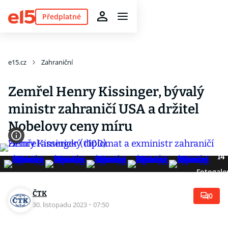
Předplatné
e15.cz
Zahraniční
Zemřel Henry Kissinger, bývalý
ministr zahraničí USA a držitel
Nobelovy ceny míru
14
Fotogale
ČTK
0
30. listopadu 2023
·
07:50