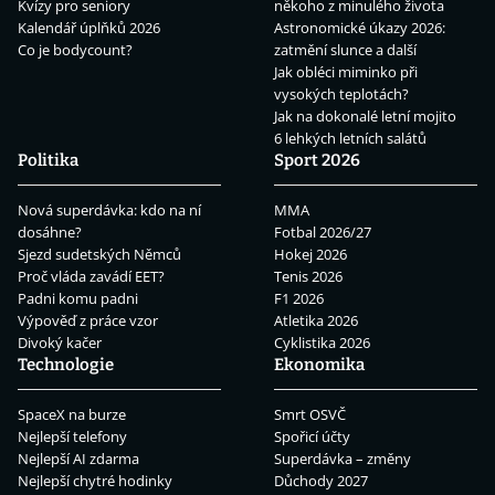
Kvízy pro seniory
někoho z minulého života
Kalendář úplňků 2026
Astronomické úkazy 2026:
Co je bodycount?
zatmění slunce a další
Jak obléci miminko při
vysokých teplotách?
Jak na dokonalé letní mojito
6 lehkých letních salátů
Politika
Sport 2026
Nová superdávka: kdo na ní
MMA
dosáhne?
Fotbal 2026/27
Sjezd sudetských Němců
Hokej 2026
Proč vláda zavádí EET?
Tenis 2026
Padni komu padni
F1 2026
Výpověď z práce vzor
Atletika 2026
Divoký kačer
Cyklistika 2026
Technologie
Ekonomika
SpaceX na burze
Smrt OSVČ
Nejlepší telefony
Spořicí účty
Nejlepší AI zdarma
Superdávka – změny
Nejlepší chytré hodinky
Důchody 2027