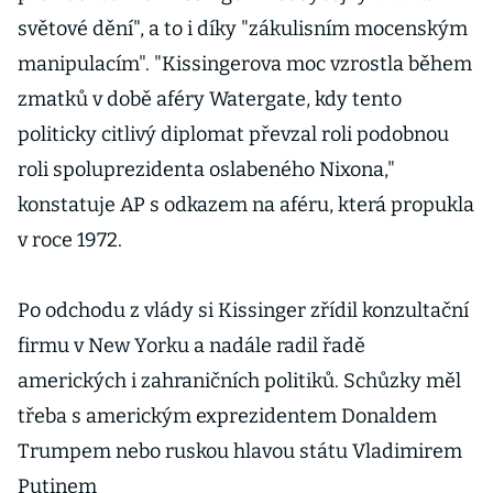
superporadce
světové dění", a to i díky "zákulisním mocenským
Pojar
manipulacím". "Kissingerova moc vzrostla během
zmatků v době aféry Watergate, kdy tento
politicky citlivý diplomat převzal roli podobnou
roli spoluprezidenta oslabeného Nixona,"
konstatuje AP s odkazem na aféru, která propukla
v roce 1972.
Po odchodu z vlády si Kissinger zřídil konzultační
firmu v New Yorku a nadále radil řadě
amerických i zahraničních politiků. Schůzky měl
třeba s americkým exprezidentem Donaldem
Trumpem nebo ruskou hlavou státu Vladimirem
Putinem