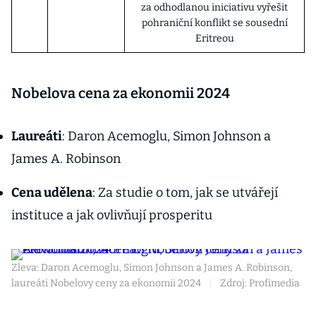
za odhodlanou iniciativu vyřešit
pohraniční konflikt se sousední
Eritreou
Nobelova cena za ekonomii 2024
Laureáti
: Daron Acemoglu, Simon Johnson a
James A. Robinson
Cena udělena
: Za studie o tom, jak se utvářejí
instituce a jak ovlivňují prosperitu
Zleva: Daron Acemoglu, Simon Johnson a James A. Robinson,
laureáti Nobelovy ceny za ekonomii 2024
|
Zdroj: Profimedia