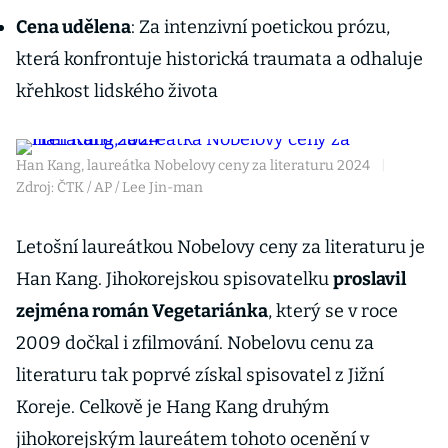
Cena udělena
: Za intenzivní poetickou prózu,
která konfrontuje historická traumata a odhaluje
křehkost lidského života
Han Kang, laureátka Nobelovy ceny za literaturu 2024
|
Zdroj: ČTK / AP / Lee Jin-man
Letošní laureátkou Nobelovy ceny za literaturu je
Han Kang. Jihokorejskou spisovatelku
proslavil
zejména román Vegetariánka
, který se v roce
2009 dočkal i zfilmování. Nobelovu cenu za
literaturu tak poprvé získal spisovatel z Jižní
Koreje. Celkově je Hang Kang druhým
jihokorejským laureátem tohoto ocenění v