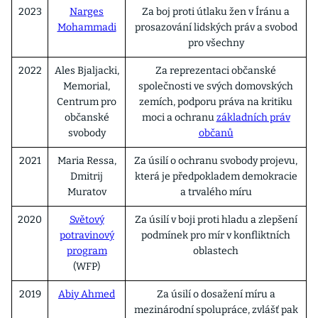
2023
Narges
Za boj proti útlaku žen v Íránu a
Mohammadi
prosazování lidských práv a svobod
pro všechny
2022
Ales Bjaljacki,
Za reprezentaci občanské
Memorial,
společnosti ve svých domovských
Centrum pro
zemích, podporu práva na kritiku
občanské
moci a ochranu
základních práv
svobody
občanů
2021
Maria Ressa,
Za úsilí o ochranu svobody projevu,
Dmitrij
která je předpokladem demokracie
Muratov
a trvalého míru
2020
Světový
Za úsilí v boji proti hladu a zlepšení
potravinový
podmínek pro mír v konfliktních
program
oblastech
(WFP)
2019
Abiy Ahmed
Za úsilí o dosažení míru a
mezinárodní spolupráce, zvlášť pak