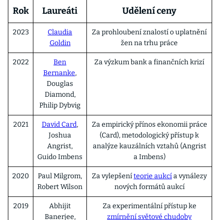
Rok
Laureáti
Udělení ceny
2023
Claudia
Za prohloubení znalostí o uplatnění
Goldin
žen na trhu práce
2022
Ben
Za výzkum bank a finančních krizí
Bernanke
,
Douglas
Diamond,
Philip Dybvig
2021
David Card
,
Za empirický přínos ekonomii práce
Joshua
(Card), metodologický přístup k
Angrist,
analýze kauzálních vztahů (Angrist
Guido Imbens
a Imbens)
2020
Paul Milgrom,
Za vylepšení
teorie aukcí
a vynálezy
Robert Wilson
nových formátů aukcí
2019
Abhijit
Za experimentální přístup ke
Banerjee,
zmírnění světové chudoby