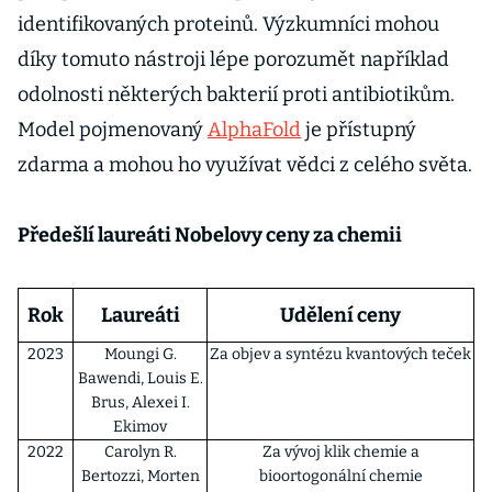
identifikovaných proteinů. Výzkumníci mohou
díky tomuto nástroji lépe porozumět například
odolnosti některých bakterií proti antibiotikům.
Model pojmenovaný
AlphaFold
je přístupný
zdarma a mohou ho využívat vědci z celého světa.
Předešlí laureáti Nobelovy ceny za chemii
Rok
Laureáti
Udělení ceny
2023
Moungi G.
Za objev a syntézu kvantových teček
Bawendi, Louis E.
Brus, Alexei I.
Ekimov
2022
Carolyn R.
Za vývoj klik chemie a
Bertozzi, Morten
bioortogonální chemie