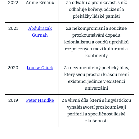
2022
Annie Ernaux
Za odvahu a pronikavost, s níž
odhaluje kořeny, odcizení a
překážky lidské paměti
2021
Abdulrazak
Za nekompromisní a soucitné
Gurnah
prozkoumávání dopadu
kolonialismu a osudů uprchlíků
rozpolcených mezi kulturami a
kontinenty
2020
Louise Glück
Za nezaměnitelný poetický hlas,
který svou prostou krásou mění
existenci jedince v existenci
univerzální
2019
Peter Handke
Za vlivná díla, která s lingvistickou
vynalézavostí prozkoumávají
periferii a specifičnost lidské
zkušenosti