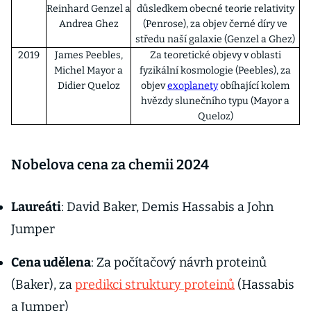
Reinhard Genzel a
důsledkem obecné teorie relativity
Andrea Ghez
(Penrose), za objev černé díry ve
středu naší galaxie (Genzel a Ghez)
2019
James Peebles,
Za teoretické objevy v oblasti
Michel Mayor a
fyzikální kosmologie (Peebles), za
Didier Queloz
objev
exoplanety
obíhající kolem
hvězdy slunečního typu (Mayor a
Queloz)
Nobelova cena za chemii 2024
Laureáti
: David Baker, Demis Hassabis a John
Jumper
Cena udělena
: Za počítačový návrh proteinů
(Baker), za
predikci struktury proteinů
(Hassabis
a Jumper)