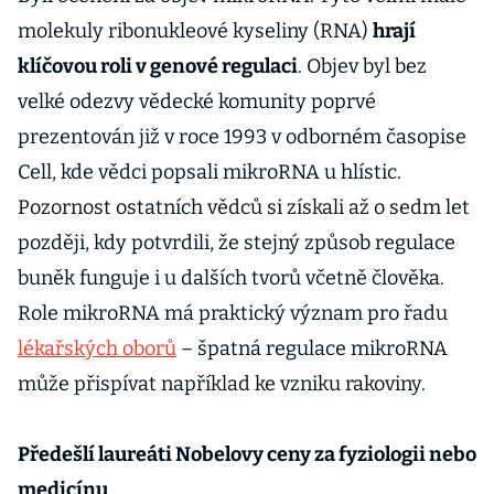
molekuly ribonukleové kyseliny (RNA)
hrají
klíčovou roli v genové regulaci
. Objev byl bez
velké odezvy vědecké komunity poprvé
prezentován již v roce 1993 v odborném časopise
Cell, kde vědci popsali mikroRNA u hlístic.
Pozornost ostatních vědců si získali až o sedm let
později, kdy potvrdili, že stejný způsob regulace
buněk funguje i u dalších tvorů včetně člověka.
Role mikroRNA má praktický význam pro řadu
lékařských oborů
– špatná regulace mikroRNA
může přispívat například ke vzniku rakoviny.
Předešlí laureáti Nobelovy ceny za fyziologii nebo
medicínu