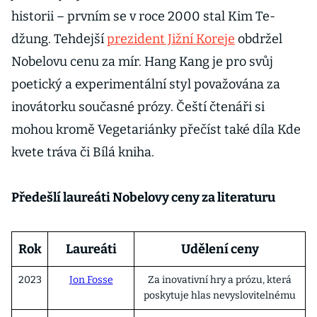
historii – prvním se v roce 2000 stal Kim Te-
džung. Tehdejší
prezident Jižní Koreje
obdržel
Nobelovu cenu za mír. Hang Kang je pro svůj
poetický a experimentální styl považována za
inovátorku současné prózy. Čeští čtenáři si
mohou kromě Vegetariánky přečíst také díla Kde
kvete tráva či Bílá kniha.
Předešlí laureáti Nobelovy ceny za literaturu
Rok
Laureáti
Udělení ceny
2023
Jon Fosse
Za inovativní hry a prózu, která
poskytuje hlas nevyslovitelnému