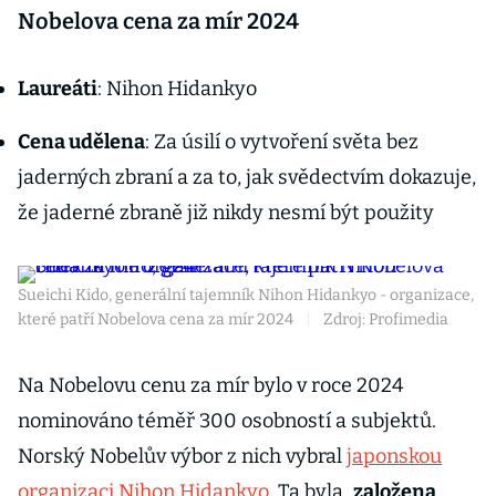
Nobelova cena za mír 2024
Laureáti
: Nihon Hidankyo
Cena udělena
: Za úsilí o vytvoření světa bez
jaderných zbraní a za to, jak svědectvím dokazuje,
že jaderné zbraně již nikdy nesmí být použity
Sueichi Kido, generální tajemník Nihon Hidankyo - organizace,
které patří Nobelova cena za mír 2024
|
Zdroj: Profimedia
Na Nobelovu cenu za mír bylo v roce 2024
nominováno téměř 300 osobností a subjektů.
Norský Nobelův výbor z nich vybral
japonskou
organizaci Nihon Hidankyo
. Ta byla
založena