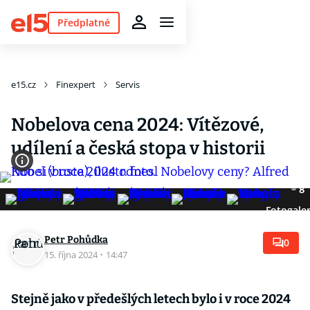
Předplatné
e15.cz
Finexpert
Servis
Nobelova cena 2024: Vítězové,
udílení a česká stopa v historii
8
Fotogaler
Petr Pohůdka
0
15. října 2024
·
14:47
Stejně jako v předešlých letech bylo i v roce 2024