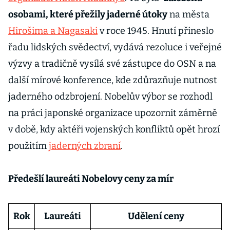
osobami, které přežily jaderné útoky
na města
Hirošima a Nagasaki
v roce 1945. Hnutí přineslo
řadu lidských svědectví, vydává rezoluce i veřejné
výzvy a tradičně vysílá své zástupce do OSN a na
další mírové konference, kde zdůrazňuje nutnost
jaderného odzbrojení. Nobelův výbor se rozhodl
na práci japonské organizace upozornit záměrně
v době, kdy aktéři vojenských konfliktů opět hrozí
použitím
jaderných zbraní
.
Předešlí laureáti Nobelovy ceny za mír
Rok
Laureáti
Udělení ceny