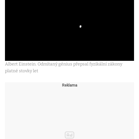
Albert Einstein. Odmítaný génius přepsal fyzikální zákony
platné stovky let