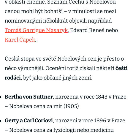
v oblasti chemie. Seznam Čechů s Nobelovou
cenou mohl být bohatší – v minulosti se mezi
nominovanými několikrát objevili například
Tomáš Garrigue Masaryk
, Edvard Beneš nebo
Karel Čapek
.
Česká stopa ve světě Nobelových cen je přesto o
něco výraznější. Ocenění totiž získali někteří
čeští
rodáci
, byť jako občané jiných zemí.
Bertha von Suttner
, narozena v roce 1843 v Praze
– Nobelova cena za mír (1905)
Gerty a Carl Coriovi
, narozeni v roce 1896 v Praze
– Nobelova cena za fyziologii nebo medicínu