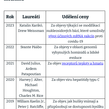
Rok
Laureáti
Udělení ceny
2023
Katalin Karikó,
Za objevy týkající se modifikací
Drew Weissman
nukleosidových bází, které umožnily
vývoj účinných mRNA vakcín
proti
covidu-19
2022
Svante Pääbo
Za objevy v oblasti genomů
vyhynulých hominidů a lidské
evoluce
2021
David Julius,
Za objev
receptorů teploty a hmatu
Ardem
Patapoutian
2020
Harvey J. Alter,
Za objev viru hepatitidy typu C
Michael
Houghton,
Charles M. Rice
2019
William Kaelin Jr.,
Za objev, jak buňky vnímají a
Peter J. Ratcliffe,
přizpůsobují se dostupnosti kyslíku