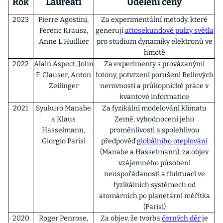
Rok
Laureáti
Udělení ceny
2023
Pierre Agostini,
Za experimentální metody, které
Ferenc Krausz,
generují
attosekundové pulzy světla
Anne L'Huillier
pro studium dynamiky elektronů ve
hmotě
2022
Alain Aspect, John
Za experimenty s provázanými
F. Clauser, Anton
fotony, potvrzení porušení Bellových
Zeilinger
nerovností a průkopnické práce v
kvantové informatice
2021
Syukuro Manabe
Za fyzikální modelování klimatu
a Klaus
Země, vyhodnocení jeho
Hasselmann,
proměnlivosti a spolehlivou
Giorgio Parisi
předpověď
globálního oteplování
(Manabe a Hasselmann), za objev
vzájemného působení
neuspořádanosti a fluktuací ve
fyzikálních systémech od
atomárních po planetární měřítka
(Parisi)
2020
Roger Penrose,
Za objev, že tvorba
černých děr
je