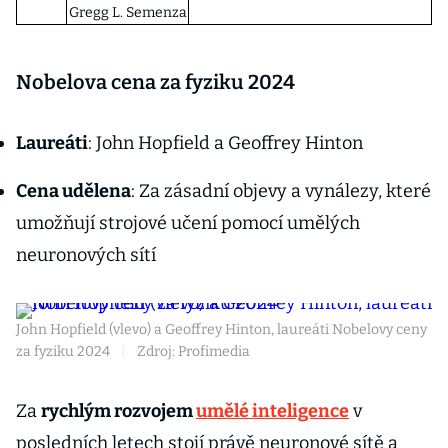
Gregg L. Semenza
Nobelova cena za fyziku 2024
Laureáti
: John Hopfield a Geoffrey Hinton
Cena udělena
: Za zásadní objevy a vynálezy, které
umožňují strojové učení pomocí umělých
neuronových sítí
John Hopfield (vlevo) a Geoffrey Hinton, laureáti Nobelovy ceny
za fyziku 2024
|
Zdroj: Profimedia
Za
rychlým rozvojem
umělé inteligence
v
posledních letech stojí právě neuronové sítě a