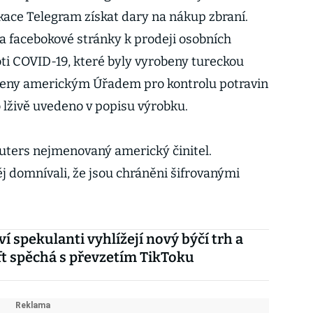
kace Telegram získat dary na nákup zbraní.
 a facebokové stránky k prodeji osobních
i COVID-19, které byly vyrobeny tureckou
áleny americkým Úřadem pro kontrolu potravin
lo lživě uvedeno v popisu výrobku.
euters nejmenovaný americký činitel.
ěj domnívali, že jsou chráněni šifrovanými
ví spekulanti vyhlížejí nový býčí trh a
t spěchá s převzetím TikToku