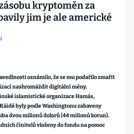
i zásobu kryptoměn za
bavily jim je ale americké
vedlnosti oznámilo, že se mu podařilo zmařit
izací nashromáždit digitální měny.
inské islamistické organizace Hamás,
l-Káidě byly podle Washingtonu zabaveny
ba dvou milionů dolarů (44 milionů korun).
ádních činitelů vloženy do fondu na pomoc