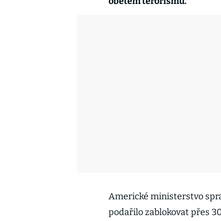
obětem terorismu.
Americké ministerstvo spra
podařilo zablokovat přes 