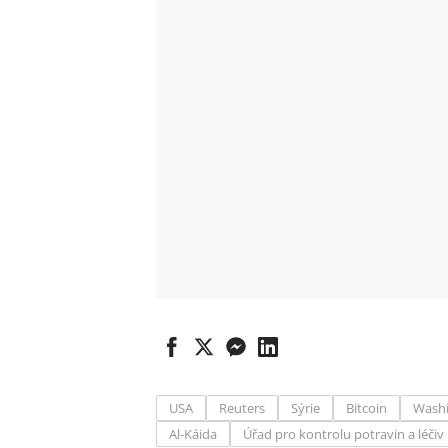
USA
Reuters
Sýrie
Bitcoin
Washi
Al-Káida
Úřad pro kontrolu potravin a léčiv