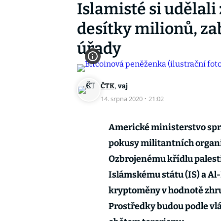
Islamisté si udělal
desítky milionů, za
úřady
,
ČTK
vaj
14. srpna 2020
·
21:02
Americké ministerstvo spra
pokusy militantních organ
Ozbrojenému křídlu palest
Islámskému státu (IS) a A
kryptoměny v hodnotě zhru
Prostředky budou podle vl