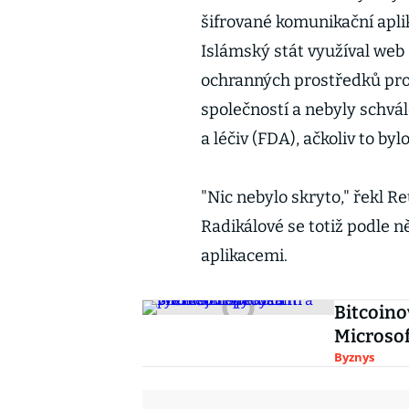
šifrované komunikační apli
Islámský stát využíval web
ochranných prostředků prot
společností a nebyly schv
a léčiv (FDA), ačkoliv to by
"Nic nebylo skryto," řekl R
Radikálové se totiž podle n
aplikacemi.
Bitcoino
Microsof
Byznys