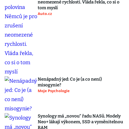
neomezené rychlosti. Vláda řekla, co si o
tom myslí
Auto.cz
Nenápadný jed: Co je (a co není)
misogynie?
Moje Psychologie
Synology má „novou“ řadu NASů. Modely
Neo+ lákají výkonem, SSD a vyměnitelnou
RAM