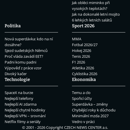
Jak obléci miminko při
vysokých teplotách?
Jak na dokonalé letní mojito
6 lehkých letních salátů
Politika
Sport 2026
Nová superdávka: kdo na ní
MMA
dosáhne?
Fotbal 2026/27
Sjezd sudetských Němců
Hokej 2026
Proč vláda zavádí EET?
Tenis 2026
Padni komu padni
F1 2026
Výpověď z práce vzor
Atletika 2026
Divoký kačer
Cyklistika 2026
Technologie
Ekonomika
SpaceX na burze
Temu a clo
Nejlepší telefony
Spořicí účty
Nejlepší AI zdarma
Superdávka – změny
Nejlepší chytré hodinky
Chybějící roky k důchodu
Nejlepší VPN – srovnání
Minimální mzda 2027
Netflix filmy a seriály
Vedro v práci
© 2001 - 2026 Copyright
CZECH NEWS CENTER a.s.