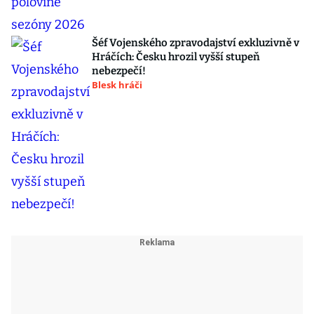
Šéf Vojenského zpravodajství exkluzivně v
Hráčích: Česku hrozil vyšší stupeň
nebezpečí!
Blesk hráči