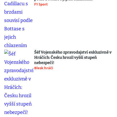
F1 Sport
Šéf Vojenského zpravodajství exkluzivně v
Hráčích: Česku hrozil vyšší stupeň
nebezpečí!
Blesk hráči