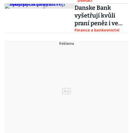
polepšila o čtyři
Domácí
Danske Bank
místa
vyšetřují kvůli
praní peněz i ve
Spojených státech
Finance a bankovnictví