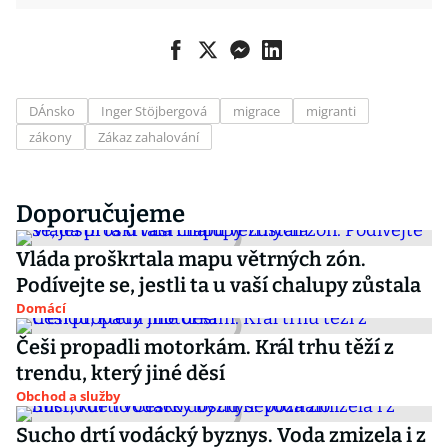
DÁnsko
Inger Stöjbergová
migrace
migranti
zákony
Zákaz zahalování
Doporučujeme
Vláda proškrtala mapu větrných zón.
Podívejte se, jestli ta u vaší chalupy zůstala
Domácí
Češi propadli motorkám. Král trhu těží z
trendu, který jiné děsí
Obchod a služby
Sucho drtí vodácký byznys. Voda zmizela i z