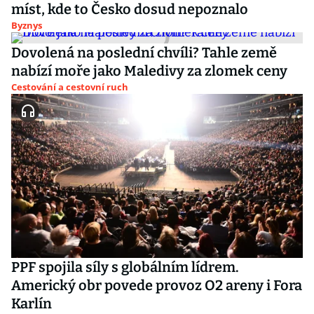
míst, kde to Česko dosud nepoznalo
Byznys
Dovolená na poslední chvíli? Tahle země
nabízí moře jako Maledivy za zlomek ceny
Cestování a cestovní ruch
PPF spojila síly s globálním lídrem.
Americký obr povede provoz O2 areny i Fora
Karlín