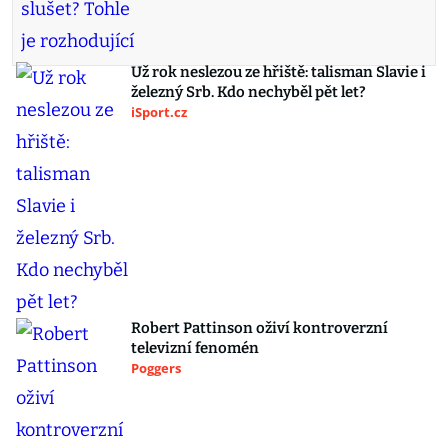
Už rok neslezou ze hřiště: talisman Slavie i
železný Srb. Kdo nechyběl pět let?
iSport.cz
Robert Pattinson oživí kontroverzní
televizní fenomén
Poggers