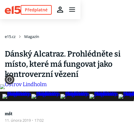
Předplatné
e15.cz
Magazín
Dánský Alcatraz. Prohlédněte si
místo, které má fungovat jako
kontroverzní vězení
mšt
11. února 2019
·
17:02