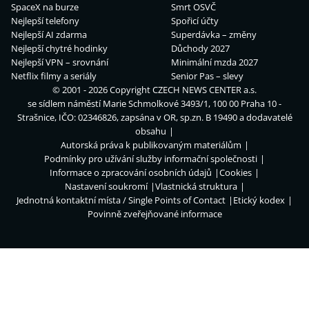
SpaceX na burze
Smrt OSVČ
Nejlepší telefony
Spořicí účty
Nejlepší AI zdarma
Superdávka – změny
Nejlepší chytré hodinky
Důchody 2027
Nejlepší VPN – srovnání
Minimální mzda 2027
Netflix filmy a seriály
Senior Pas – slevy
© 2001 - 2026 Copyright
CZECH NEWS CENTER a.s.
se sídlem náměstí Marie Schmolkové 3493/1, 100 00 Praha 10 -
Strašnice, IČO: 02346826, zapsána v OR, sp.zn. B 19490 a dodavatelé
obsahu
Autorská práva k publikovaným materiálům
Podmínky pro užívání služby informační společnosti
Informace o zpracování osobních údajů
Cookies
Nastavení soukromí
Vlastnická struktura
Jednotná kontaktní místa / Single Points of Contact
Etický kodex
Povinně zveřejňované informace