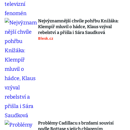
Nejvýznamnější chvíle pohřbu Knížáka:
Klempíř mluvil o hádce, Klaus vzýval
rebelství a přišla i Sára Saudková
Blesk.cz
Problémy Cadillacu s brzdami souvisí
podle Bottase s jejich chlazením