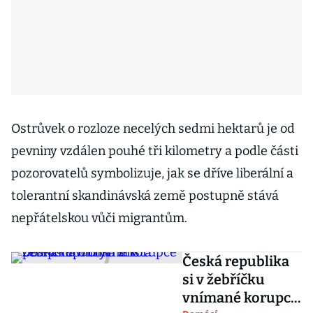
Ostrůvek o rozloze necelých sedmi hektarů je od
pevniny vzdálen pouhé tři kilometry a podle části
pozorovatelů symbolizuje, jak se dříve liberální a
tolerantní skandinávská země postupně stává
nepřátelskou vůči migrantům.
Česká republika
si v žebříčku
vnímané korupce