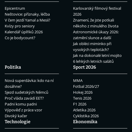
Epicentrum
Karlovarský filmový festival
Neštovice: příznaky, léčba
2026
V čem jezdí Yamal a Mesii?
Znamení, že jste potkali
Kvízy pro seniory
někoho z minulého života
Kalendář úplňků 2026
Astronomické úkazy 2026:
Co je bodycount?
zatmění slunce a další
Jak obléci miminko při
vysokých teplotách?
Jak na dokonalé letní mojito
6 lehkých letních salátů
Politika
Sport 2026
Nová superdávka: kdo na ní
MMA
dosáhne?
Fotbal 2026/27
Sjezd sudetských Němců
Hokej 2026
Proč vláda zavádí EET?
Tenis 2026
Padni komu padni
F1 2026
Výpověď z práce vzor
Atletika 2026
Divoký kačer
Cyklistika 2026
Technologie
Ekonomika