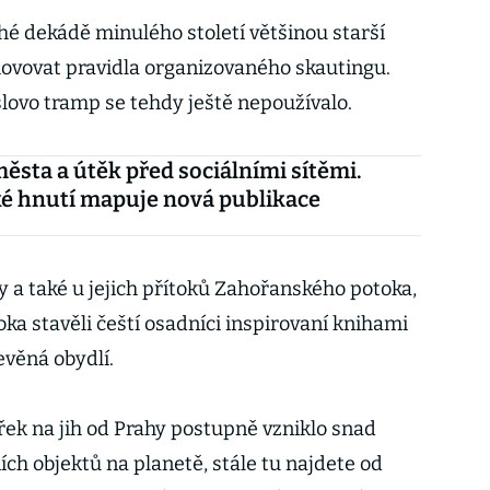
uhé dekádě minulého století většinou starší
hovovat pravidla organizovaného skautingu.
, slovo tramp se tehdy ještě nepoužívalo.
města a útěk před sociálními sítěmi.
é hnutí mapuje nová publikace
y a také u jejich přítoků Zahořanského potoka,
a stavěli čeští osadníci inspirovaní knihami
věná obydlí.
řek na jih od Prahy postupně vzniklo snad
ch objektů na planetě, stále tu najdete od