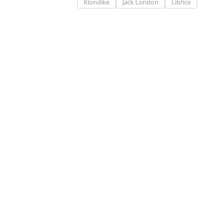
Klondike
Jack London
Libřice