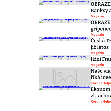
OBRAZEM
Banksy a
Magazín
OBRAZEM:
gripenec
Magazín
Česká Te
již letos
Magazín
Jižní Fra
Magazín
Naše vlá
říká inv
KoronaHelpd
Ekonom 
zkrachov
KoronaHelpd