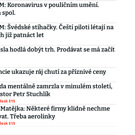
: Koronavirus v pouličním umění.
 spol.
 Švédské stíhačky. Čeští piloti létají na
h již patnáct let
sla hodlá dobýt trh. Prodávat se má začít
ncie ukazuje ráj chutí za příznivé ceny
da mentálně zamrzla v minulém století,
estor Petr Stuchlík
esk E15
Matějka: Některé firmy klidně nechme
at. Třeba aerolinky
esk E15