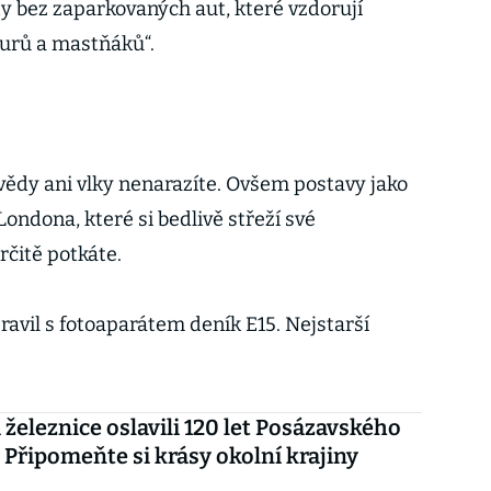
ity bez zaparkovaných aut, které vzdorují
urů a mastňáků“.
ědy ani vlky nenarazíte. Ovšem postavy jako
ondona, které si bedlivě střeží své
rčitě potkáte.
avil s fotoaparátem deník E15. Nejstarší
i železnice oslavili 120 let Posázavského
. Připomeňte si krásy okolní krajiny