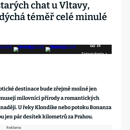
starých chat u Vltavy,
dýchá téměř celé minulé
15
Fotogalerie
xotické destinace bude zřejmě možné jen
musejí milovníci přírody a romantických
znaději. U řeky Klondike nebo potoku Bonanza
ou jen pár desítek kilometrů za Prahou.