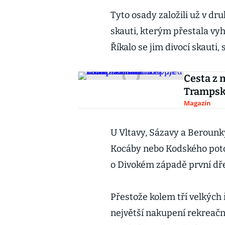
Tyto osady založili už v dr
skauti, kterým přestala vy
Říkalo se jim divocí skauti
Cesta z 
Trampsk
Magazín
U Vltavy, Sázavy a Berounk
Kocáby nebo Kodského potok
o Divokém západě první dře
Přestože kolem tří velkých 
největší nakupení rekreační