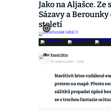
Jako na Aljašce. Ze 
Sázavy a Berounky 
století
Pavel Otto
23. května 2020
·
10:00
Navštívit letos vzdálené e
prstem na mapě. Přesto ne
zážitků propadat úplné be
se s trochou fantazie ocitn