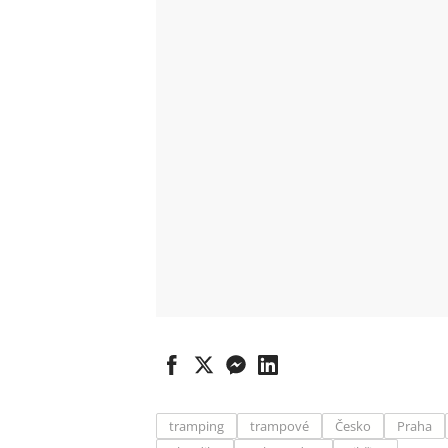
tramping
trampové
Česko
Praha