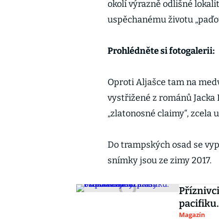
okolí výrazně odlišné lokal
uspěchanému životu „paďo
Prohlédněte si fotogalerii:
Oproti Aljašce tam na medv
vystřižené z románů Jacka L
„zlatonosné claimy“, zcela u
Do trampských osad se vypr
snímky jsou ze zimy 2017.
Příznivc
pacifiku
Magazín