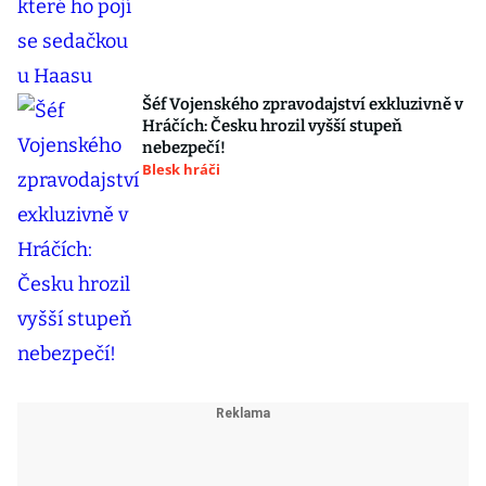
Šéf Vojenského zpravodajství exkluzivně v
Hráčích: Česku hrozil vyšší stupeň
nebezpečí!
Blesk hráči