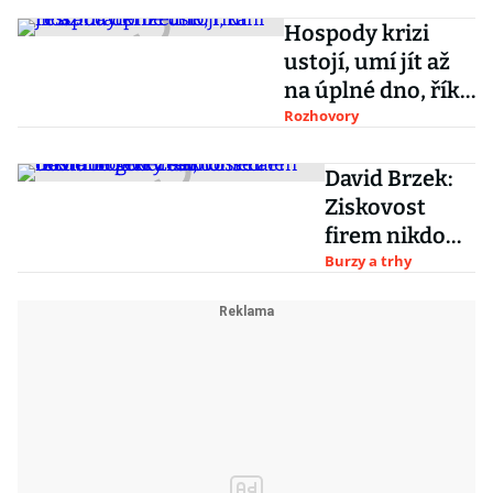
Hospody krizi
ustojí, umí jít až
na úplné dno, říká
restauratér Petřík
Rozhovory
David Brzek:
Ziskovost
firem nikdo
moc neřeší,
Burzy a trhy
technologický
sektor se ale
dostane pod
drobnohled