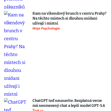
Kam na víkendový brunch v centru Prahy?
Na těchto místech si dlouhou snídani
užívají i místní
Moje Psychologie
ChatGPT teď neunavíte. Bezplatná verze
má neomezený chat a lepší model GPT-5.6
Živě.cz