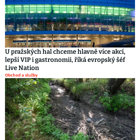
U pražských hal chceme hlavně více akcí,
lepší VIP i gastronomii, říká evropský šéf
Live Nation
Obchod a služby