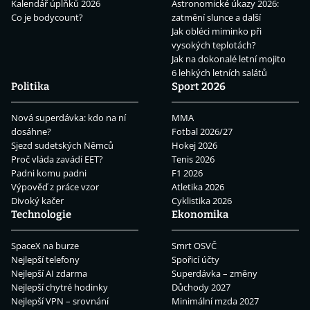
Kalendář úplňků 2026
Astronomické úkazy 2026:
Co je bodycount?
zatmění slunce a další
Jak obléci miminko při
vysokých teplotách?
Jak na dokonalé letní mojito
6 lehkých letních salátů
Politika
Sport 2026
Nová superdávka: kdo na ní
MMA
dosáhne?
Fotbal 2026/27
Sjezd sudetských Němců
Hokej 2026
Proč vláda zavádí EET?
Tenis 2026
Padni komu padni
F1 2026
Výpověď z práce vzor
Atletika 2026
Divoký kačer
Cyklistika 2026
Technologie
Ekonomika
SpaceX na burze
Smrt OSVČ
Nejlepší telefony
Spořicí účty
Nejlepší AI zdarma
Superdávka – změny
Nejlepší chytré hodinky
Důchody 2027
Nejlepší VPN – srovnání
Minimální mzda 2027