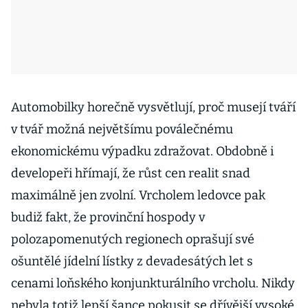
Automobilky horečně vysvětlují, proč musejí tváří
v tvář možná největšímu poválečnému
ekonomickému výpadku zdražovat. Obdobně i
developeři hřímají, že růst cen realit snad
maximálně jen zvolní. Vrcholem ledovce pak
budiž fakt, že provinční hospody v
polozapomenutých regionech oprašují své
ošuntělé jídelní lístky z devadesátých let s
cenami loňského konjunkturálního vrcholu. Nikdy
nebyla totiž lepší šance pokusit se dřívější vysoké