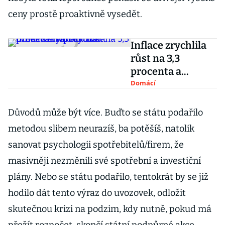
ceny prostě proaktivně vysedět.
Inflace zrychlila
růst na 3,3
procenta a
překonala
Domácí
očekávání
analytiků
Důvodů může být více. Buďto se státu podařilo
metodou slibem neurazíš, ba potěšíš, natolik
sanovat psychologii spotřebitelů/firem, že
masivněji nezměnili své spotřební a investiční
plány. Nebo se státu podařilo, tentokrát by se již
hodilo dát tento výraz do uvozovek, odložit
skutečnou krizi na podzim, kdy nutně, pokud má