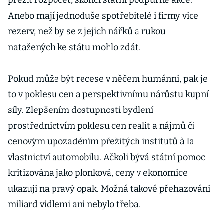
přežít rozpočet, skončí státní podpůrné akce.
Anebo mají jednoduše spotřebitelé i firmy více
rezerv, než by se z jejich nářků a rukou
natažených ke státu mohlo zdát.
Pokud může být recese v něčem humánní, pak je
to v poklesu cen a perspektivnímu nárůstu kupní
síly. Zlepšením dostupnosti bydlení
prostřednictvím poklesu cen realit a nájmů či
cenovým upozaděním přežitých institutů à la
vlastnictví automobilu. Ačkoli bývá státní pomoc
kritizována jako plonková, ceny v ekonomice
ukazují na pravý opak. Možná takové přehazování
miliard vidlemi ani nebylo třeba.