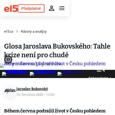
Předplatné
e15.cz
Názory a analýzy
Glosa Jaroslava Bukovského: Tahle
krize není pro chudé
4
Fotogalerie
Jaroslav Bukovský
10. července 2020
·
13:30
Během června podražil život v Česku pohledem