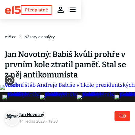
Předplatné
e15.cz
Názory a analýzy
Jan Novotný: Babiš kvůli prohře v
prvním kole ztratil paměť. Stal se
z něj antikomunista
Jan Novotný
0
14. ledna 2023
·
19:30