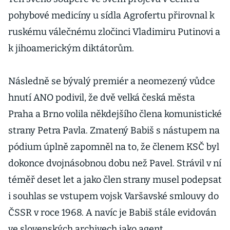
pohybové medicíny u sídla Agrofertu přirovnal k
ruskému válečnému zločinci Vladimiru Putinovi a
k jihoamerickým diktátorům.
Následně se bývalý premiér a neomezený vůdce
hnutí ANO podivil, že dvě velká česká města
Praha a Brno volila někdejšího člena komunistické
strany Petra Pavla. Zmatený Babiš s nástupem na
pódium úplně zapomněl na to, že členem KSČ byl
dokonce dvojnásobnou dobu než Pavel. Strávil v ní
téměř deset let a jako člen strany musel podepsat
i souhlas se vstupem vojsk Varšavské smlouvy do
ČSSR v roce 1968. A navíc je Babiš stále evidován
ve slovenských archivech jako agent