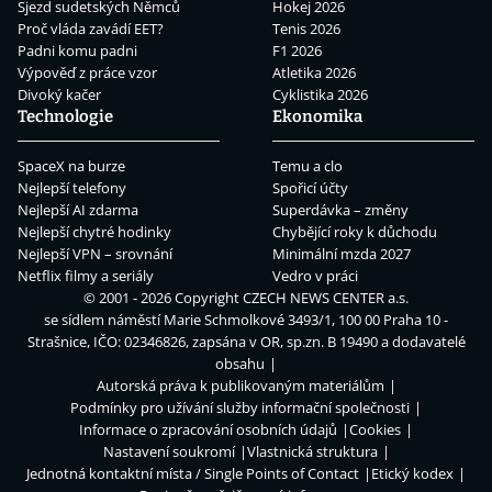
Sjezd sudetských Němců
Hokej 2026
Proč vláda zavádí EET?
Tenis 2026
Padni komu padni
F1 2026
Výpověď z práce vzor
Atletika 2026
Divoký kačer
Cyklistika 2026
Technologie
Ekonomika
SpaceX na burze
Temu a clo
Nejlepší telefony
Spořicí účty
Nejlepší AI zdarma
Superdávka – změny
Nejlepší chytré hodinky
Chybějící roky k důchodu
Nejlepší VPN – srovnání
Minimální mzda 2027
Netflix filmy a seriály
Vedro v práci
© 2001 - 2026 Copyright
CZECH NEWS CENTER a.s.
se sídlem náměstí Marie Schmolkové 3493/1, 100 00 Praha 10 -
Strašnice, IČO: 02346826, zapsána v OR, sp.zn. B 19490 a dodavatelé
obsahu
Autorská práva k publikovaným materiálům
Podmínky pro užívání služby informační společnosti
Informace o zpracování osobních údajů
Cookies
Nastavení soukromí
Vlastnická struktura
Jednotná kontaktní místa / Single Points of Contact
Etický kodex