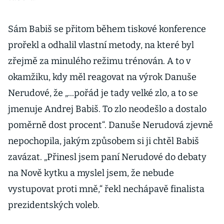
Sám Babiš se přitom během tiskové konference
prořekl a odhalil vlastní metody, na které byl
zřejmě za minulého režimu trénován. A to v
okamžiku, kdy měl reagovat na výrok Danuše
Nerudové, že „...pořád je tady velké zlo, a to se
jmenuje Andrej Babiš. To zlo neodešlo a dostalo
poměrně dost procent“. Danuše Nerudová zjevně
nepochopila, jakým způsobem si ji chtěl Babiš
zavázat. „Přinesl jsem paní Nerudové do debaty
na Nově kytku a myslel jsem, že nebude
vystupovat proti mně,“ řekl nechápavě finalista
prezidentských voleb.