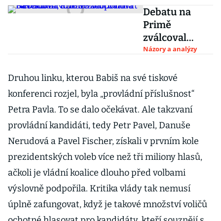
Debatu na
Primě
zválcoval
Pavel. Na Nově
Názory a analýzy
se zachránila
Nerudová,
Druhou linku, kterou Babiš na své tiskové
dokázala
konferenci rozjel, byla „provládní příslušnost“
oponovat
Petra Pavla. To se dalo očekávat. Ale takzvaní
Babišovi
provládní kandidáti, tedy Petr Pavel, Danuše
Nerudová a Pavel Fischer, získali v prvním kole
prezidentských voleb více než tři miliony hlasů,
ačkoli je vládní koalice dlouho před volbami
výslovně podpořila. Kritika vlády tak nemusí
úplně zafungovat, když je takové množství voličů
ochotné hlasovat pro kandidáty, kteří souznějí s