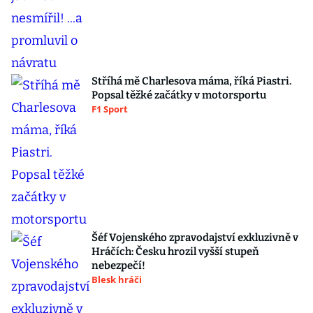
Stříhá mě Charlesova máma, říká Piastri.
Popsal těžké začátky v motorsportu
F1 Sport
Šéf Vojenského zpravodajství exkluzivně v
Hráčích: Česku hrozil vyšší stupeň
nebezpečí!
Blesk hráči