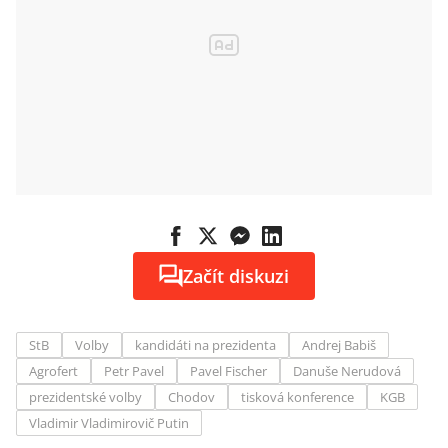
Začít diskuzi
StB
Volby
kandidáti na prezidenta
Andrej Babiš
Agrofert
Petr Pavel
Pavel Fischer
Danuše Nerudová
prezidentské volby
Chodov
tisková konference
KGB
Vladimir Vladimirovič Putin