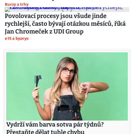
Burzy a trhy
Povolovací procesy jsou všude jinde
rychlejší, často bývají otázkou měsíců, říká
Jan Chromeček z UDI Group
e15 a byznys
Vydrží vám barva sotva pár týdnů?
Přestaňte dělat tuhle chybu