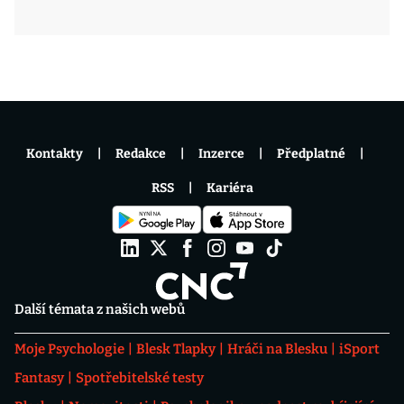
Kontakty
Redakce
Inzerce
Předplatné
RSS
Kariéra
Další témata z našich webů
Moje Psychologie
Blesk Tlapky
Hráči na Blesku
iSport
Fantasy
Spotřebitelské testy