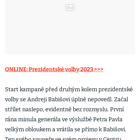
ONLINE: Prezidentské volby 2023 >>>
Start kampaně před druhým kolem prezidentské
volby se Andreji Babišovi úplně nepovedl. Začal
střílet naslepo, evidentně bez rozmyslu. První
rána minula generála ve výslužbě Petra Pavla
velkým obloukem a vrátila se přímo k Babišovi.
Ten svého soupeře ve svém projevu v Centru