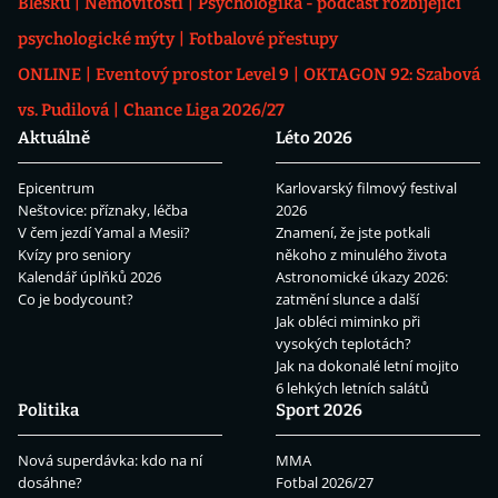
Blesku
Nemovitosti
Psychologika - podcast rozbíjející
psychologické mýty
Fotbalové přestupy
ONLINE
Eventový prostor Level 9
OKTAGON 92: Szabová
vs. Pudilová
Chance Liga 2026/27
Aktuálně
Léto 2026
Epicentrum
Karlovarský filmový festival
Neštovice: příznaky, léčba
2026
V čem jezdí Yamal a Mesii?
Znamení, že jste potkali
Kvízy pro seniory
někoho z minulého života
Kalendář úplňků 2026
Astronomické úkazy 2026:
Co je bodycount?
zatmění slunce a další
Jak obléci miminko při
vysokých teplotách?
Jak na dokonalé letní mojito
6 lehkých letních salátů
Politika
Sport 2026
Nová superdávka: kdo na ní
MMA
dosáhne?
Fotbal 2026/27