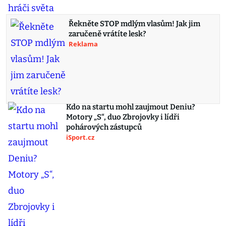
Řekněte STOP mdlým vlasům! Jak jim
zaručeně vrátíte lesk?
Reklama
Kdo na startu mohl zaujmout Deniu?
Motory „S“, duo Zbrojovky i lídři
pohárových zástupců
iSport.cz