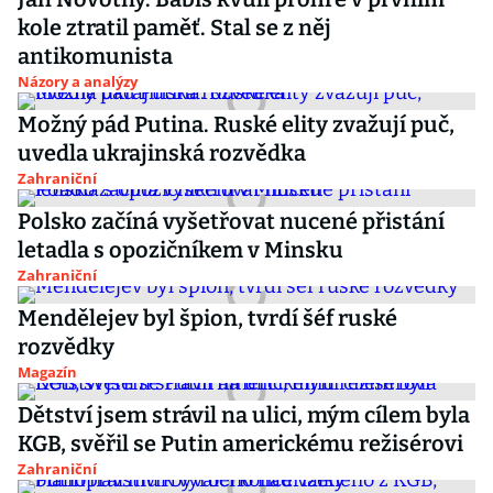
kole ztratil paměť. Stal se z něj
antikomunista
Názory a analýzy
Možný pád Putina. Ruské elity zvažují puč,
uvedla ukrajinská rozvědka
Zahraniční
Polsko začíná vyšetřovat nucené přistání
letadla s opozičníkem v Minsku
Zahraniční
Mendělejev byl špion, tvrdí šéf ruské
rozvědky
Magazín
Dětství jsem strávil na ulici, mým cílem byla
KGB, svěřil se Putin americkému režisérovi
Zahraniční