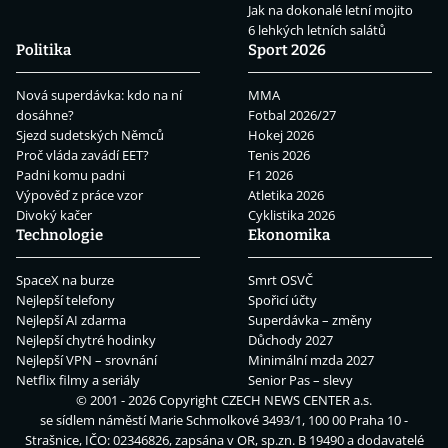
Jak na dokonalé letní mojito
6 lehkých letních salátů
Politika
Sport 2026
Nová superdávka: kdo na ní
MMA
dosáhne?
Fotbal 2026/27
Sjezd sudetských Němců
Hokej 2026
Proč vláda zavádí EET?
Tenis 2026
Padni komu padni
F1 2026
Výpověď z práce vzor
Atletika 2026
Divoký kačer
Cyklistika 2026
Technologie
Ekonomika
SpaceX na burze
Smrt OSVČ
Nejlepší telefony
Spořicí účty
Nejlepší AI zdarma
Superdávka – změny
Nejlepší chytré hodinky
Důchody 2027
Nejlepší VPN – srovnání
Minimální mzda 2027
Netflix filmy a seriály
Senior Pas – slevy
© 2001 - 2026 Copyright
CZECH NEWS CENTER a.s.
se sídlem náměstí Marie Schmolkové 3493/1, 100 00 Praha 10 -
Strašnice, IČO: 02346826, zapsána v OR, sp.zn. B 19490 a dodavatelé