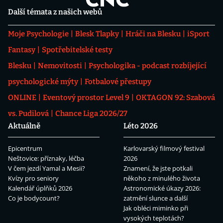
Další témata z našich webů
Moje Psychologie
Blesk Tlapky
Hráči na Blesku
iSport
Fantasy
Spotřebitelské testy
Blesku
Nemovitosti
Psychologika - podcast rozbíjející
psychologické mýty
Fotbalové přestupy
ONLINE
Eventový prostor Level 9
OKTAGON 92: Szabová
vs. Pudilová
Chance Liga 2026/27
Aktuálně
Léto 2026
Epicentrum
Karlovarský filmový festival
Neštovice: příznaky, léčba
2026
V čem jezdí Yamal a Mesii?
Znamení, že jste potkali
Kvízy pro seniory
někoho z minulého života
Kalendář úplňků 2026
Astronomické úkazy 2026:
Co je bodycount?
zatmění slunce a další
Jak obléci miminko při
vysokých teplotách?