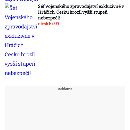
Šéf Vojenského zpravodajství exkluzivně v
Hráčích: Česku hrozil vyšší stupeň
nebezpečí!
Blesk hráči