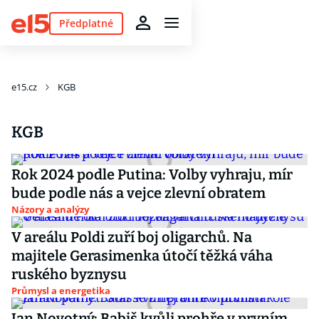
Předplatné
e15.cz
KGB
KGB
Rok 2024 podle Putina: Volby vyhraju, mír
bude podle nás a vejce zlevní obratem
Názory a analýzy
V areálu Poldi zuří boj oligarchů. Na
majitele Gerasimenka útočí těžká váha
ruského byznysu
Průmysl a energetika
Jan Novotný: Babiš kvůli prohře v prvním