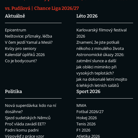
vs. Pudilová
Chance Liga 2026/27
Aktuálně
Léto 2026
Epicentrum
Karlovarský filmový festival
Neštovice: příznaky, léčba
2026
V čem jezdí Yamal a Mesii?
Znamení, že jste potkali
Kvízy pro seniory
někoho z minulého života
Kalendář úplňků 2026
Astronomické úkazy 2026:
Co je bodycount?
zatmění slunce a další
Jak obléci miminko při
vysokých teplotách?
Jak na dokonalé letní mojito
6 lehkých letních salátů
Politika
Sport 2026
Nová superdávka: kdo na ní
MMA
dosáhne?
Fotbal 2026/27
Sjezd sudetských Němců
Hokej 2026
Proč vláda zavádí EET?
Tenis 2026
Padni komu padni
F1 2026
Výpověď z práce vzor
Atletika 2026