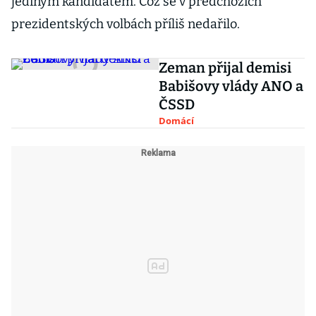
jediným kandidátem. Což se v předchozích
prezidentských volbách příliš nedařilo.
Zeman přijal demisi
Babišovy vlády ANO a
ČSSD
Domácí