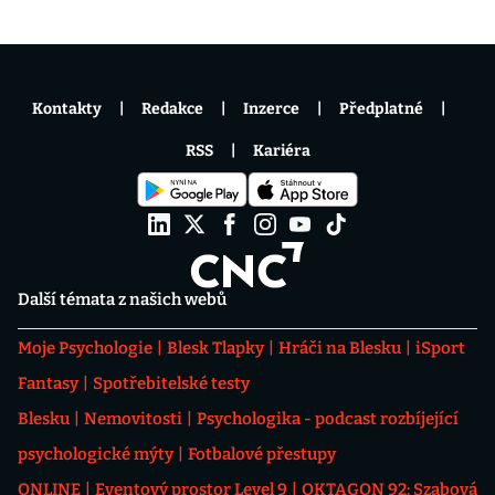
Kontakty
Redakce
Inzerce
Předplatné
RSS
Kariéra
Další témata z našich webů
Moje Psychologie
Blesk Tlapky
Hráči na Blesku
iSport
Fantasy
Spotřebitelské testy
Blesku
Nemovitosti
Psychologika - podcast rozbíjející
psychologické mýty
Fotbalové přestupy
ONLINE
Eventový prostor Level 9
OKTAGON 92: Szabová