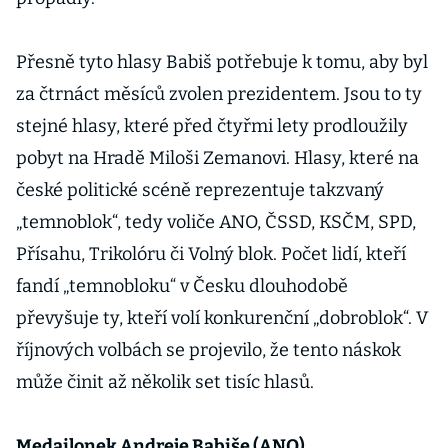
Přesně tyto hlasy Babiš potřebuje k tomu, aby byl
za čtrnáct měsíců zvolen prezidentem. Jsou to ty
stejné hlasy, které před čtyřmi lety prodloužily
pobyt na Hradě Miloši Zemanovi. Hlasy, které na
české politické scéně reprezentuje takzvaný
„temnoblok“, tedy voliče ANO, ČSSD, KSČM, SPD,
Přísahu, Trikolóru či Volný blok. Počet lidí, kteří
fandí „temnobloku“ v Česku dlouhodobě
převyšuje ty, kteří volí konkurenční „dobroblok“. V
říjnových volbách se projevilo, že tento náskok
může činit až několik set tisíc hlasů.
Medailonek Andreje Babiše (ANO)