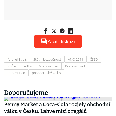
Začít diskuzi
Andrej Babiš
Státní bezpečnost
ANO 2011
ČSSD
KSČM
volby
Miloš Zeman
Pražský hrad
Robert Fico
prezidentské volby
Doporučujeme
Penny Market a Coca-Cola rozjely obchodní
válku v Česku. Lahve mizí z regálů