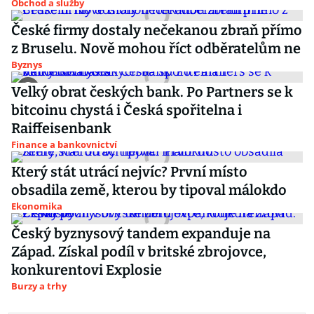
Obchod a služby
České firmy dostaly nečekanou zbraň přímo
z Bruselu. Nově mohou říct odběratelům ne
Byznys
Velký obrat českých bank. Po Partners se k
bitcoinu chystá i Česká spořitelna i
Raiffeisenbank
Finance a bankovnictví
Který stát utrácí nejvíc? První místo
obsadila země, kterou by tipoval málokdo
Ekonomika
Český byznysový tandem expanduje na
Západ. Získal podíl v britské zbrojovce,
konkurentovi Explosie
Burzy a trhy