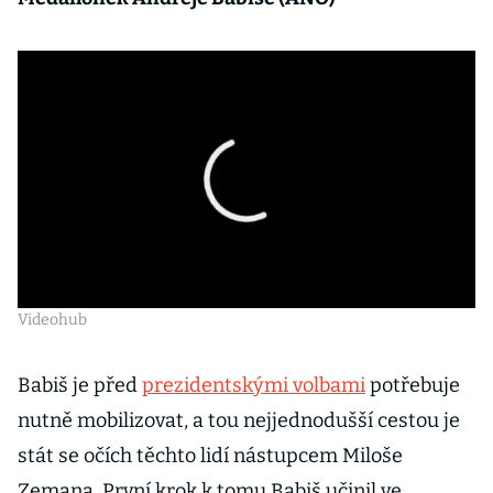
Videohub
Babiš je před
prezidentskými volbami
potřebuje
nutně mobilizovat, a tou nejjednodušší cestou je
stát se očích těchto lidí nástupcem Miloše
Zemana. První krok k tomu Babiš učinil ve