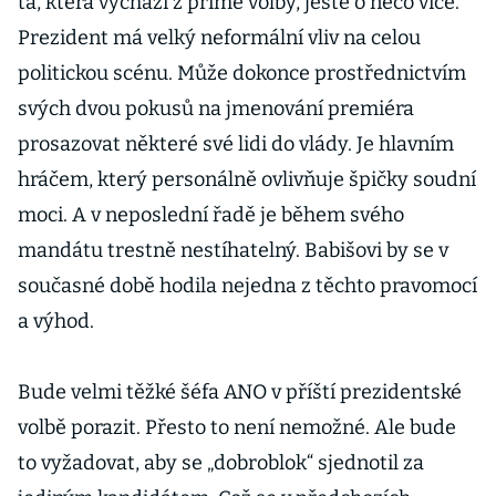
ta, která vychází z přímé volby, ještě o něco více.
Prezident má velký neformální vliv na celou
politickou scénu. Může dokonce prostřednictvím
svých dvou pokusů na jmenování premiéra
prosazovat některé své lidi do vlády. Je hlavním
hráčem, který personálně ovlivňuje špičky soudní
moci. A v neposlední řadě je během svého
mandátu trestně nestíhatelný. Babišovi by se v
současné době hodila nejedna z těchto pravomocí
a výhod.
Bude velmi těžké šéfa ANO v příští prezidentské
volbě porazit. Přesto to není nemožné. Ale bude
to vyžadovat, aby se „dobroblok“ sjednotil za