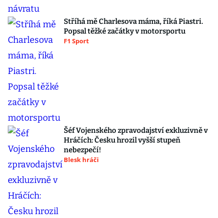
Stříhá mě Charlesova máma, říká Piastri.
Popsal těžké začátky v motorsportu
F1 Sport
Šéf Vojenského zpravodajství exkluzivně v
Hráčích: Česku hrozil vyšší stupeň
nebezpečí!
Blesk hráči