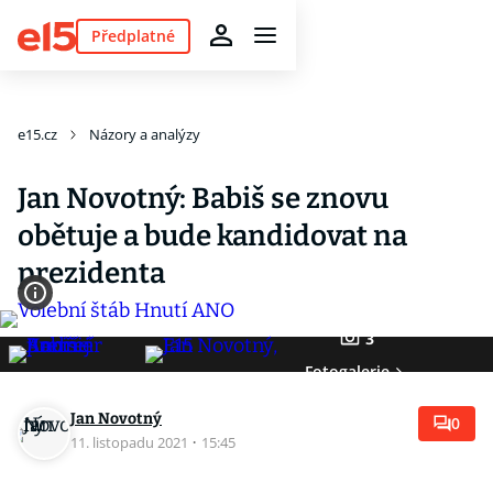
Předplatné
e15.cz
Názory a analýzy
Jan Novotný: Babiš se znovu
obětuje a bude kandidovat na
prezidenta
3
Fotogalerie
Jan Novotný
0
11. listopadu 2021
·
15:45