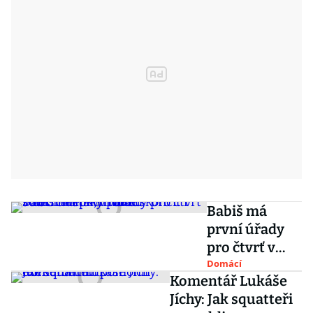
Babiš má
první úřady
pro čtvrť v
Letňanech, v
Domácí
Komentář Lukáše
rukou
Jíchy: Jak squatteři
soukromníků