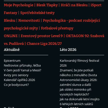
Moje Psychologie
Blesk Tlapky
Hráči na Blesku
iSport
Fantasy
Spotřebitelské testy
Blesku
Nemovitosti
Psychologika - podcast rozbíjející
psychologické mýty
Fotbalové přestupy
ONLINE
Eventový prostor Level 9
OKTAGON 92: Szabová
vs. Pudilová
Chance Liga 2026/27
Aktuálně
Léto 2026
Epicentrum
Karlovarský filmový festival
Neštovice: příznaky, léčba
2026
V čem jezdí Yamal a Mesii?
Znamení, že jste potkali
Kvízy pro seniory
někoho z minulého života
Kalendář úplňků 2026
Astronomické úkazy 2026:
Co je bodycount?
zatmění slunce a další
Jak obléci miminko při
vysokých teplotách?
Jak na dokonalé letní mojito
6 lehkých letních salátů