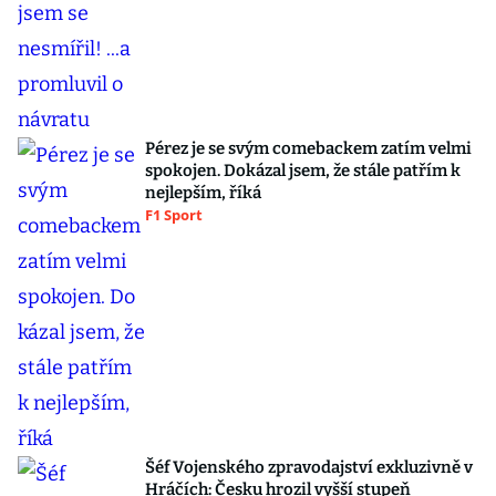
Pérez je se svým comebackem zatím velmi
spokojen. Dokázal jsem, že stále patřím k
nejlepším, říká
F1 Sport
Šéf Vojenského zpravodajství exkluzivně v
Hráčích: Česku hrozil vyšší stupeň