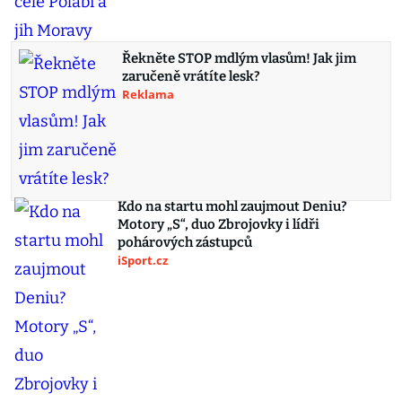
Řekněte STOP mdlým vlasům! Jak jim
zaručeně vrátíte lesk?
Reklama
Kdo na startu mohl zaujmout Deniu?
Motory „S“, duo Zbrojovky i lídři
pohárových zástupců
iSport.cz