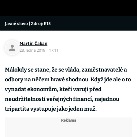
Jasné slovo
| Zdroj: E15
Martin Čaban
28. ledna 2019
·
17:11
Málokdy se stane, že se vláda, zaměstnavatelé a
odbory na něčem hravě shodnou. Když jde ale o to
vynadat ekonomům, kteří varují před
neudržitelností veřejných financí, najednou
tripartita vystupuje jako jeden muž.