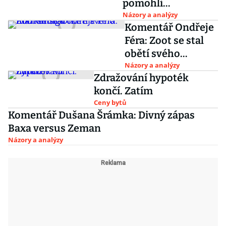
pomohli
může skončit
exekutorům
Názory a analýzy
i
Komentář Ondřeje
staroměstský
Féra: Zoot se stal
palác
obětí svého
marketingu
Názory a analýzy
Zdražování hypoték
končí. Zatím
Ceny bytů
Komentář Dušana Šrámka: Divný zápas
Baxa versus Zeman
Názory a analýzy