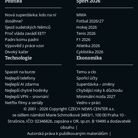
Politika
Sport 2026
Nová superdávka: kdo na ní
MMA
dosáhne?
Fotbal 2026/27
Sjezd sudetských Němců
Hokej 2026
Proč vláda zavádí EET?
Tenis 2026
Padni komu padni
F1 2026
Výpověď z práce vzor
Atletika 2026
Divoký kačer
Cyklistika 2026
Technologie
Ekonomika
SpaceX na burze
Temu a clo
Nejlepší telefony
Spořicí účty
Nejlepší AI zdarma
Superdávka – změny
Nejlepší chytré hodinky
Chybějící roky k důchodu
Nejlepší VPN – srovnání
Minimální mzda 2027
Netflix filmy a seriály
Vedro v práci
© 2001 - 2026 Copyright
CZECH NEWS CENTER a.s.
se sídlem náměstí Marie Schmolkové 3493/1, 100 00 Praha 10 -
Strašnice, IČO: 02346826, zapsána v OR, sp.zn. B 19490 a dodavatelé
obsahu
Autorská práva k publikovaným materiálům