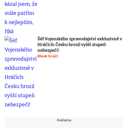
Šéf Vojenského zpravodajství exkluzivně v
Hráčích: Česku hrozil vyšší stupeň
nebezpečí!
Blesk hráči