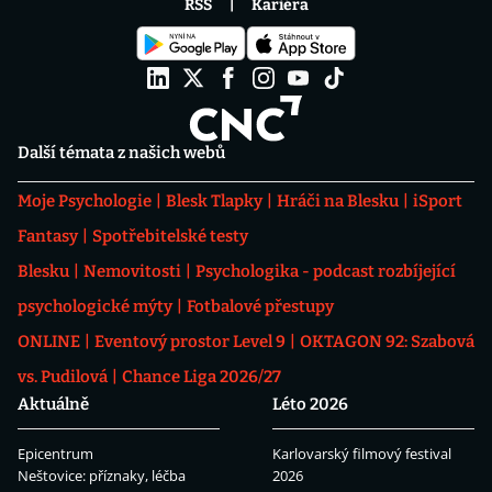
RSS
Kariéra
Další témata z našich webů
Moje Psychologie
Blesk Tlapky
Hráči na Blesku
iSport
Fantasy
Spotřebitelské testy
Blesku
Nemovitosti
Psychologika - podcast rozbíjející
psychologické mýty
Fotbalové přestupy
ONLINE
Eventový prostor Level 9
OKTAGON 92: Szabová
vs. Pudilová
Chance Liga 2026/27
Aktuálně
Léto 2026
Epicentrum
Karlovarský filmový festival
Neštovice: příznaky, léčba
2026