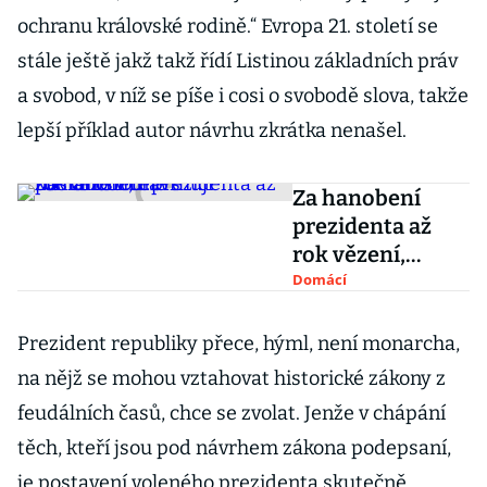
ochranu královské rodině.“ Evropa 21. století se
stále ještě jakž takž řídí Listinou základních práv
a svobod, v níž se píše i cosi o svobodě slova, takže
lepší příklad autor návrhu zkrátka nenašel.
Za hanobení
prezidenta až
rok vězení,
navrhují
Domácí
poslanci v čele s
komunistou
Prezident republiky přece, hýml, není monarcha,
na nějž se mohou vztahovat historické zákony z
feudálních časů, chce se zvolat. Jenže v chápání
těch, kteří jsou pod návrhem zákona podepsaní,
je postavení voleného prezidenta skutečně