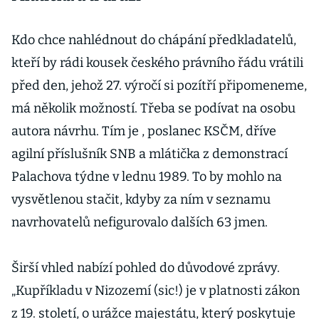
Kdo chce nahlédnout do chápání předkladatelů,
kteří by rádi kousek českého právního řádu vrátili
před den, jehož 27. výročí si pozítří připomeneme,
má několik možností. Třeba se podívat na osobu
autora návrhu. Tím je , poslanec KSČM, dříve
agilní příslušník SNB a mlátička z demonstrací
Palachova týdne v lednu 1989. To by mohlo na
vysvětlenou stačit, kdyby za ním v seznamu
navrhovatelů nefigurovalo dalších 63 jmen.
Širší vhled nabízí pohled do důvodové zprávy.
„Kupříkladu v Nizozemí (sic!) je v platnosti zákon
z 19. století, o urážce majestátu, který poskytuje