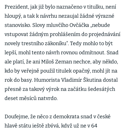
Prezident, jak již bylo naznačeno v titulku, není
hloupý, a tak k návrhu nezaujal žádné výrazné
stanovisko. Slovy mluvčího Ovčáčka „nebude
vstupovat žádným prohlášením do projednávání
novely trestního zákoníku“. Tedy mohlo to být
lepší, mohl tento návrh rovnou odmítnout. Snad
ale platí, že ani Miloš Zeman nechce, aby někdo,
kdo by veřejně použil titulek opačný, mohl jít na
rok do basy. Humorista Vladimír Škutina dostal
přesně za takový výrok na začátku šedesátých
deset měsíců natvrdo.
Doufejme, že něco z demokrata snad v české
hlavě státu ještě zbývá, když už ne v 64