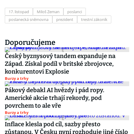
17. listopad
Miloš Zeman
poslanci
poslanecká sněmovna
prezident
trestní zákoník
Doporučujeme
Český byznysový tandem expanduje na
Západ. Získal podíl v britské zbrojovce,
konkurentovi Explosie
Burzy a trhy
Pákový debakl AI hvězdy i pád ropy.
Americké akcie trhají rekordy, pod
povrchem to ale vře
Burzy a trhy
Inflace klesla pod cíl, sazby přesto
zůstanou. V Česku nyní rozhoduje jiné číslo