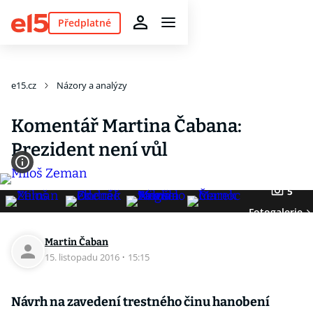
Předplatné
e15.cz
Názory a analýzy
Komentář Martina Čabana:
Prezident není vůl
5
Fotogalerie
Martin Čaban
15. listopadu 2016
·
15:15
Návrh na zavedení trestného činu hanobení