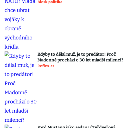
Blesk politika
Kdyby to dělal muž, je to predátor! Proč
Madonně prochází o 30 let mladší milenci?
Reflex.cz
Ford Mustang jako sedan? Čtyřdveřová