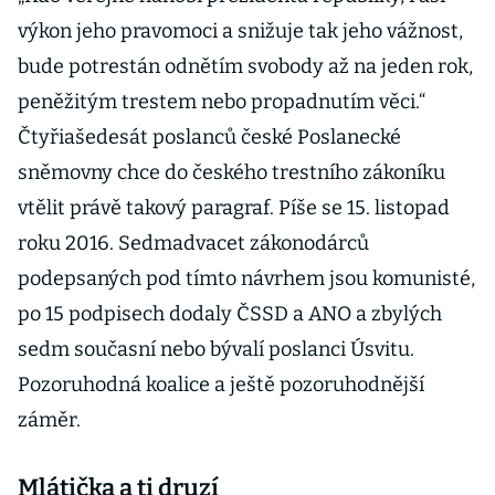
výkon jeho pravomoci a snižuje tak jeho vážnost,
bude potrestán odnětím svobody až na jeden rok,
peněžitým trestem nebo propadnutím věci.“
Čtyřiašedesát poslanců české Poslanecké
sněmovny chce do českého trestního zákoníku
vtělit právě takový paragraf. Píše se 15. listopad
roku 2016. Sedmadvacet zákonodárců
podepsaných pod tímto návrhem jsou komunisté,
po 15 podpisech dodaly ČSSD a ANO a zbylých
sedm současní nebo bývalí poslanci Úsvitu.
Pozoruhodná koalice a ještě pozoruhodnější
záměr.
Mlátička a ti druzí