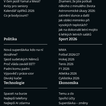
V čem jezdí Yamal a Mesii?
Znamení, že jste potkali
Kvízy pro seniory
někoho z minulého života
Kalendář úplňků 2026
Astronomické úkazy 2026:
Co je bodycount?
zatmění slunce a další
Jak obléci miminko při
vysokých teplotách?
Jak na dokonalé letní mojito
6 lehkých letních salátů
Politika
Sport 2026
Nová superdávka: kdo na ní
MMA
dosáhne?
Fotbal 2026/27
Sjezd sudetských Němců
Hokej 2026
Proč vláda zavádí EET?
Tenis 2026
Padni komu padni
F1 2026
Výpověď z práce vzor
Atletika 2026
Divoký kačer
Cyklistika 2026
Technologie
Ekonomika
SpaceX na burze
Temu a clo
Nejlepší telefony
Spořicí účty
Nejlepší AI zdarma
Superdávka – změny