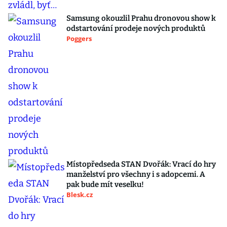
Samsung okouzlil Prahu dronovou show k
odstartování prodeje nových produktů
Poggers
Místopředseda STAN Dvořák: Vrací do hry
manželství pro všechny i s adopcemi. A
pak bude mít veselku!
Blesk.cz