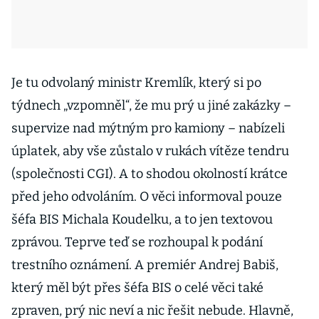
Je tu odvolaný ministr Kremlík, který si po
týdnech „vzpomněl“, že mu prý u jiné zakázky –
supervize nad mýtným pro kamiony – nabízeli
úplatek, aby vše zůstalo v rukách vítěze tendru
(společnosti CGI). A to shodou okolností krátce
před jeho odvoláním. O věci informoval pouze
šéfa BIS Michala Koudelku, a to jen textovou
zprávou. Teprve teď se rozhoupal k podání
trestního oznámení. A premiér Andrej Babiš,
který měl být přes šéfa BIS o celé věci také
zpraven, prý nic neví a nic řešit nebude. Hlavně,