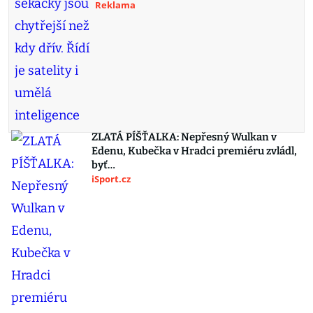
Reklama
ZLATÁ PÍŠŤALKA: Nepřesný Wulkan v
Edenu, Kubečka v Hradci premiéru zvládl,
byť…
iSport.cz