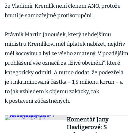
že Vladimír Kremlík není členem ANO, protože
hnutí je samozřejmě protikorupční…
Právník Martin Janoušek, který tehdejšímu
ministru Kremlíkovi měl úplatek nabízet, nejdřív
měl kocovinu a byl ze všeho zmatený. V pozdějším
prohlášení vše označil za „lživé obvinění“, které
kategoricky odmítl. A nutno dodat, že podezřelá
je i inkriminovaná částka – 1,5 milionu korun – a
to jak vzhledem k objemu zakázky, tak
k postavení zúčastněných.
Komentář Jany
Havligerové: S