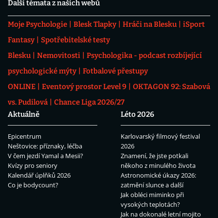
Další témata z našich webů
Moje Psychologie
Blesk Tlapky
Hráči na Blesku
iSport
Fantasy
Spotřebitelské testy
Blesku
Nemovitosti
Psychologika - podcast rozbíjející
psychologické mýty
Fotbalové přestupy
ONLINE
Eventový prostor Level 9
OKTAGON 92: Szabová
vs. Pudilová
Chance Liga 2026/27
Aktuálně
Léto 2026
Epicentrum
Karlovarský filmový festival
Neštovice: příznaky, léčba
2026
V čem jezdí Yamal a Mesii?
Znamení, že jste potkali
Kvízy pro seniory
někoho z minulého života
Kalendář úplňků 2026
Astronomické úkazy 2026:
Co je bodycount?
zatmění slunce a další
Jak obléci miminko při
vysokých teplotách?
Jak na dokonalé letní mojito