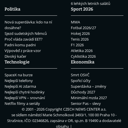
6 lehkých letních salátů
Politika
Sport 2026
Nová superdávka: kdo na ní
MMA
dosáhne?
Fotbal 2026/27
Sjezd sudetských Němců
Hokej 2026
Proč vláda zavádí EET?
Tenis 2026
Padni komu padni
F1 2026
Výpověď z práce vzor
Atletika 2026
Divoký kačer
Cyklistika 2026
Technologie
Ekonomika
SpaceX na burze
Smrt OSVČ
Nejlepší telefony
Spořicí účty
Nejlepší AI zdarma
Superdávka – změny
Nejlepší chytré hodinky
Důchody 2027
Nejlepší VPN – srovnání
Minimální mzda 2027
Netflix filmy a seriály
Senior Pas – slevy
© 2001 - 2026 Copyright
CZECH NEWS CENTER a.s.
se sídlem náměstí Marie Schmolkové 3493/1, 100 00 Praha 10 -
Strašnice, IČO: 02346826, zapsána v OR, sp.zn. B 19490 a dodavatelé
obsahu