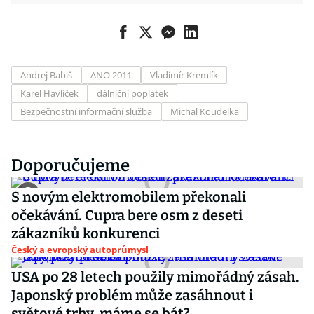
Andrej Babiš
ANO 2011
Vladimír Kremlík
Karel Havlíček
dálniční poplatek
Bezpečnostní informační služba
Michal Koudelka
Doporučujeme
S novým elektromobilem překonali
očekávání. Cupra bere osm z deseti
zákazníků konkurenci
Český a evropský autoprůmysl
USA po 28 letech použily mimořádný zásah.
Japonský problém může zasáhnout i
světové trhy, máme se bát?