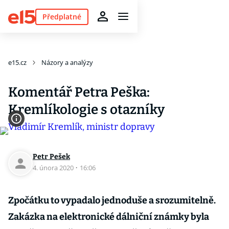
Předplatné
e15.cz
Názory a analýzy
Komentář Petra Peška:
Kremlíkologie s otazníky
Petr Pešek
4. února 2020
·
16:06
Zpočátku to vypadalo jednoduše a srozumitelně.
Zakázka na elektronické dálniční známky byla