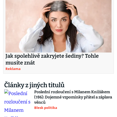
Jak spolehlivě zakryjete šediny? Tohle
musíte znát
Reklama
Články z jiných titulů
Poslední rozloučení s Milanem Knížákem
(†86): Dojemné vzpomínky přátel a záplava
věnců
Blesk politika