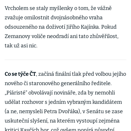
Vrcholem se staly myšlenky o tom, že vážně
zvažuje omilostnit dvojnásobného vraha
odsouzeného na doživotí Jiřího Kajínka. Pokud
Zemanovy voliče neodradí ani tato zhůvěřilost,
tak už asi nic.
Co se týče ČT
, začíná finální tlak před volbou jejího
nového či staronového generálního ředitele.
„Píáristé“ obvolávají novináře, zda by nemohli
udělat rozhovor s jedním vybraným kandidátem
(a ne, nemysleli Petra Dvořáka), v Senátu se zase
uskuteční slyšení, na kterém vystoupí zejména
kritici Kavčích hor, což ovšem popírá původní