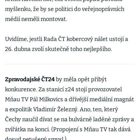
myšlenku, že by se politici do veřejnoprávních
médií neměli montovat.
Uvidíme, jestli Rada ČT kobercový nálet ustojí a
26. dubna zvolí skutečně toho nejlepšího.
Zpravodajské ČT24
by měla opět přibýt
konkurence. Za stanicí z24 stojí provozovatel
Mňau TV Pál Milkovics a dřívější mediální magnát
a expolitik Vladimír Železný. Ano, ten, který
Čechy naučil dívat se na bulvárně laděné zprávy a
zvířátka na konci. (Propojení s Mňau TV tak dává
dosud netušený smysl.)