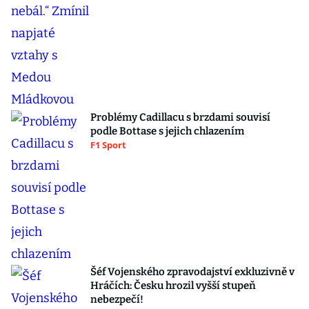
Problémy Cadillacu s brzdami souvisí
podle Bottase s jejich chlazením
F1 Sport
Šéf Vojenského zpravodajství exkluzivně v
Hráčích: Česku hrozil vyšší stupeň
nebezpečí!