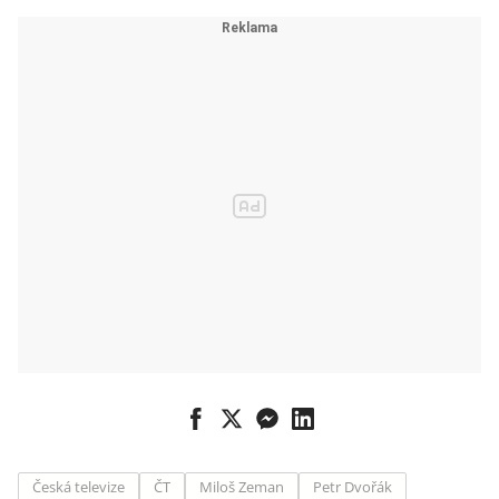
Česká televize
ČT
Miloš Zeman
Petr Dvořák