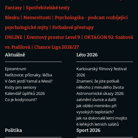
Fantasy
Spotřebitelské testy
Blesku
Nemovitosti
Psychologika - podcast rozbíjející
psychologické mýty
Fotbalové přestupy
ONLINE
Eventový prostor Level 9
OKTAGON 92: Szabová
vs. Pudilová
Chance Liga 2026/27
Aktuálně
Léto 2026
Epicentrum
Karlovarský filmový festival
Neštovice: příznaky, léčba
2026
V čem jezdí Yamal a Mesii?
Znamení, že jste potkali
Kvízy pro seniory
někoho z minulého života
Kalendář úplňků 2026
Astronomické úkazy 2026:
Co je bodycount?
zatmění slunce a další
Jak obléci miminko při
vysokých teplotách?
Jak na dokonalé letní mojito
6 lehkých letních salátů
Politika
Sport 2026