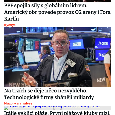
PPF spojila síly s globálním lídrem.
Americký obr povede provoz O2 areny i Fora
Karlín
Byznys
Na trzích se děje něco nezvyklého.
Technologické firmy shánějí miliardy
Názory a analýzy
Itálie vyklízí pláže. První plážové kluby mizí,