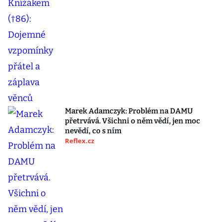
Marek Adamczyk: Problém na DAMU
přetrvává. Všichni o něm vědí, jen moc
nevědí, co s ním
Reflex.cz