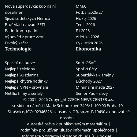
Nová superdávka: kdo na ní
MMA
dosáhne?
Fotbal 2026/27
Sjezd sudetských Němců
Hokej 2026
Proč vláda zavádí EET?
Tenis 2026
Padni komu padni
F1 2026
Výpověď z práce vzor
Atletika 2026
Divoký kačer
Cyklistika 2026
Technologie
Ekonomika
SpaceX na burze
Smrt OSVČ
Nejlepší telefony
Spořicí účty
Nejlepší AI zdarma
Superdávka – změny
Nejlepší chytré hodinky
Důchody 2027
Nejlepší VPN – srovnání
Minimální mzda 2027
Netflix filmy a seriály
Senior Pas – slevy
© 2001 - 2026 Copyright
CZECH NEWS CENTER a.s.
se sídlem náměstí Marie Schmolkové 3493/1, 100 00 Praha 10 -
Strašnice, IČO: 02346826, zapsána v OR, sp.zn. B 19490 a dodavatelé
obsahu
Autorská práva k publikovaným materiálům
Podmínky pro užívání služby informační společnosti
Informace o zpracování osobních údajů
Cookies