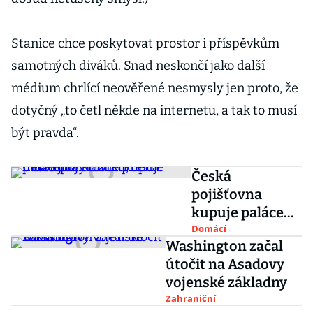
Stanice chce poskytovat prostor i příspěvkům
samotných diváků. Snad neskončí jako další
médium chrlící neověřené nesmysly jen proto, že
dotyčný „to četl někde na internetu, a tak to musí
být pravda“.
Česká
pojišťovna
kupuje paláce
na Můstku, cena
Domácí
Washington začal
může jít výrazně
útočit na Asadovy
přes miliardu
vojenské základny
Zahraniční