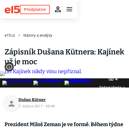
Předplatné
e15.cz
Názory a analýzy
Zápisník Dušana Kütnera: Kajínek
už je moc
4
Fotogalerie
Dušan Kütner
7. dubna 2017
·
06:48
Prezident Miloš Zeman je ve formě. Během týdne