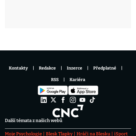
Kontakty
Redakce
Inzerce
Předplatné
RSS
Kariéra
Další témata z našich webů
Moje Psychologie
Blesk Tlapky
Hráči na Blesku
iSport