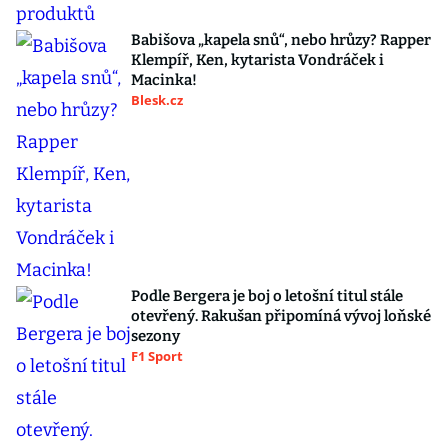
Babišova „kapela snů“, nebo hrůzy? Rapper
Klempíř, Ken, kytarista Vondráček i
Macinka!
Blesk.cz
Podle Bergera je boj o letošní titul stále
otevřený. Rakušan připomíná vývoj loňské
sezony
F1 Sport