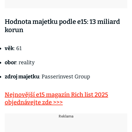
Hodnota majetku podle e15: 13 miliard
korun
věk
: 61
obor
: reality
zdroj majetku
: Passerinvest Group
Nejnovější e15 magazín Rich list 2025
objednávejte zde >>>