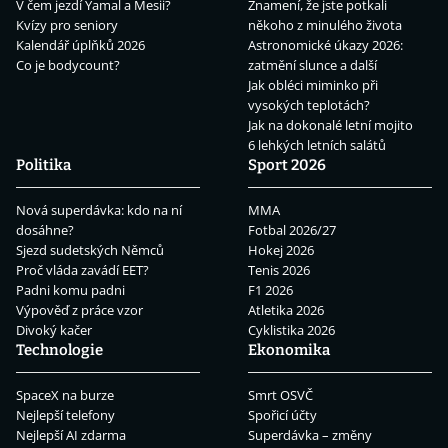
V čem jezdí Yamal a Mesii?
Znamení, že jste potkali
Kvízy pro seniory
někoho z minulého života
Kalendář úplňků 2026
Astronomické úkazy 2026:
Co je bodycount?
zatmění slunce a další
Jak obléci miminko při
vysokých teplotách?
Jak na dokonalé letní mojito
6 lehkých letních salátů
Politika
Sport 2026
Nová superdávka: kdo na ní
MMA
dosáhne?
Fotbal 2026/27
Sjezd sudetských Němců
Hokej 2026
Proč vláda zavádí EET?
Tenis 2026
Padni komu padni
F1 2026
Výpověď z práce vzor
Atletika 2026
Divoký kačer
Cyklistika 2026
Technologie
Ekonomika
SpaceX na burze
Smrt OSVČ
Nejlepší telefony
Spořicí účty
Nejlepší AI zdarma
Superdávka – změny