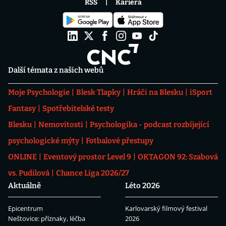
RSS
Kariéra
Další témata z našich webů
Moje Psychologie
Blesk Tlapky
Hráči na Blesku
iSport
Fantasy
Spotřebitelské testy
Blesku
Nemovitosti
Psychologika - podcast rozbíjející
psychologické mýty
Fotbalové přestupy
ONLINE
Eventový prostor Level 9
OKTAGON 92: Szabová
vs. Pudilová
Chance Liga 2026/27
Aktuálně
Léto 2026
Epicentrum
Karlovarský filmový festival
Neštovice: příznaky, léčba
2026