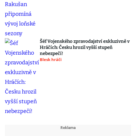
Šéf Vojenského zpravodajství exkluzivně v
Hráčích: Česku hrozil vyšší stupeň
nebezpečí!
Blesk hráči