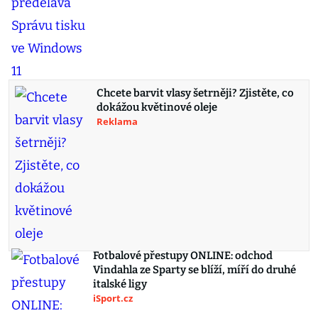
Chcete barvit vlasy šetrněji? Zjistěte, co
dokážou květinové oleje
Reklama
Fotbalové přestupy ONLINE: odchod
Vindahla ze Sparty se blíží, míří do druhé
italské ligy
iSport.cz