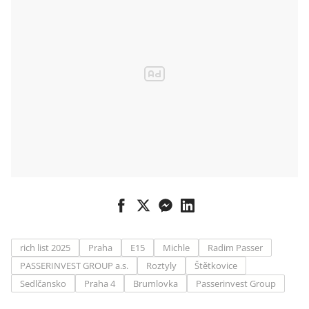
rich list 2025
Praha
E15
Michle
Radim Passer
PASSERINVEST GROUP a.s.
Roztyly
Štětkovice
Sedlčansko
Praha 4
Brumlovka
Passerinvest Group