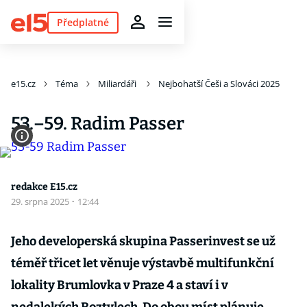
Předplatné
e15.cz
Téma
Miliardáři
Nejbohatší Češi a Slováci 2025
53.–59. Radim Passer
redakce E15.cz
29. srpna 2025
·
12:44
Jeho developerská skupina Passerinvest se už
téměř třicet let věnuje výstavbě multifunkční
lokality Brumlovka v Praze 4 a staví i v