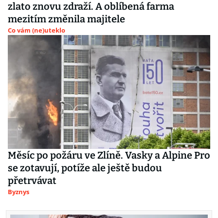
zlato znovu zdraží. A oblíbená farma
mezitím změnila majitele
Co vám (ne)uteklo
Měsíc po požáru ve Zlíně. Vasky a Alpine Pro
se zotavují, potíže ale ještě budou
přetrvávat
Byznys