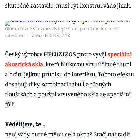
skutečně zastavilo, musí být konstruováno jinak.
Okno s různě silnými skly lépe brání pronikání hluku do
interiéru
|
Zdroj: HELUZ IZOS
Český výrobce
HELUZ IZOS
proto vyvíjí
speciální
akustická skla
, která hlukovou vlnu účinně tlumí
a brání jejímu průniku do interiéru. Tohoto efektu
dosahují díky kombinaci tabulí o různých
tloušťkách a použití vrstveného skla se speciální
fólií.
Věděli jste, že…
není vždy nutné měnit celá okna? Stačí nahradit