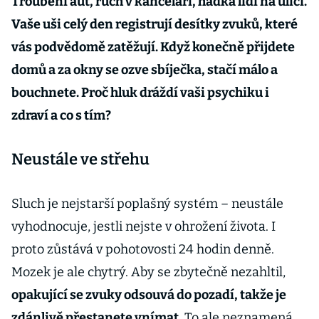
Troubení aut, ruch v kanceláři, hádka lidí na ulici.
Vaše uši celý den registrují desítky zvuků, které
vás podvědomě zatěžují. Když konečně přijdete
domů a za okny se ozve sbíječka, stačí málo a
bouchnete. Proč hluk dráždí vaši psychiku i
zdraví a co s tím?
Neustále ve střehu
Sluch je nejstarší poplašný systém – neustále
vyhodnocuje, jestli nejste v ohrožení života. I
proto zůstává v pohotovosti 24 hodin denně.
Mozek je ale chytrý. Aby se zbytečně nezahltil,
opakující se zvuky odsouvá do pozadí, takže je
zdánlivě přestanete vnímat
. To ale neznamená,