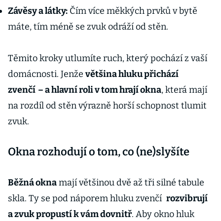
Závěsy a látky:
Čím více měkkých prvků v bytě
máte, tím méně se zvuk odráží od stěn.
Těmito kroky utlumíte ruch, který pochází z vaší
domácnosti. Jenže
většina hluku přichází
zvenčí
– a hlavní roli v tom hrají okna
, která mají
na rozdíl od stěn výrazně horší schopnost tlumit
zvuk.
Okna rozhodují o tom, co (ne)slyšíte
Běžná okna
mají většinou dvě až tři silné tabule
skla. Ty se pod náporem hluku zvenčí
rozvibrují
a zvuk propustí k vám dovnitř
. Aby okno hluk