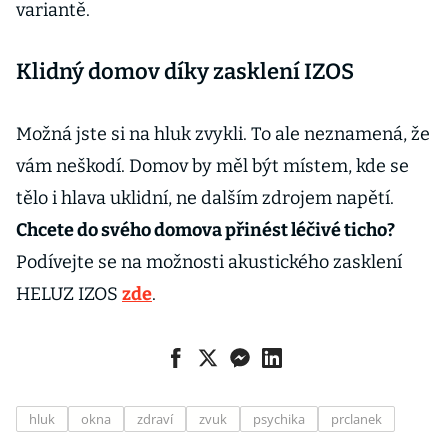
variantě.
Klidný domov díky zasklení IZOS
Možná jste si na hluk zvykli. To ale neznamená, že
vám neškodí. Domov by měl být místem, kde se
tělo i hlava uklidní, ne dalším zdrojem napětí.
Chcete do svého domova přinést léčivé ticho?
Podívejte se na možnosti akustického zasklení
HELUZ IZOS
zde
.
hluk
okna
zdraví
zvuk
psychika
prclanek