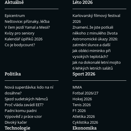
Aktuálně
Léto 2026
Epicentrum
Karlovarský filmový festival
Neštovice: příznaky, léčba
2026
V čem jezdí Yamal a Mesii?
Znamení, že jste potkali
Kvízy pro seniory
někoho z minulého života
Kalendář úplňků 2026
Astronomické úkazy 2026:
Co je bodycount?
zatmění slunce a další
Jak obléci miminko při
vysokých teplotách?
Jak na dokonalé letní mojito
6 lehkých letních salátů
Politika
Sport 2026
Nová superdávka: kdo na ní
MMA
dosáhne?
Fotbal 2026/27
Sjezd sudetských Němců
Hokej 2026
Proč vláda zavádí EET?
Tenis 2026
Padni komu padni
F1 2026
Výpověď z práce vzor
Atletika 2026
Divoký kačer
Cyklistika 2026
Technologie
Ekonomika