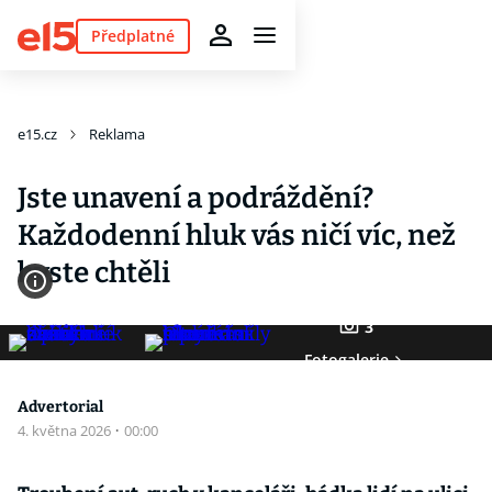
Předplatné
e15.cz
Reklama
Jste unavení a podráždění?
Každodenní hluk vás ničí víc, než
byste chtěli
3
Fotogalerie
Advertorial
4. května 2026
·
00:00