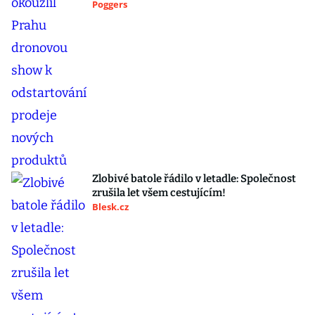
Poggers
Zlobivé batole řádilo v letadle: Společnost
zrušila let všem cestujícím!
Blesk.cz