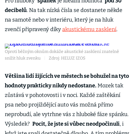
Pro hluboký
spánek
je ideální hodnota
pod 30
decibelů
. Na tak nízká čísla se dostanete někde
na samotě nebo v interiéru, který je na hluk
zvenčí připravený díky
akustickému zasklení
.
Oproti běžným oknům dokáže akustické zasklení znatelně
snížit hluk zvenku
|
Zdroj: HELUZ IZOS
Většina lidí žijících ve městech se bohužel na tyto
hodnoty prakticky nikdy nedostane.
Mozek tak
zůstává v pohotovosti i v noci. Každé zaštěkání
psa nebo projíždějící auto vás možná přímo
neprobudí, ale vytrhne vás z hluboké fáze spánku.
Výsledek?
Pocit, že jste si vůbec neodpočinuli
, i
když jste spali dostatečně dlouho. A tím problémy