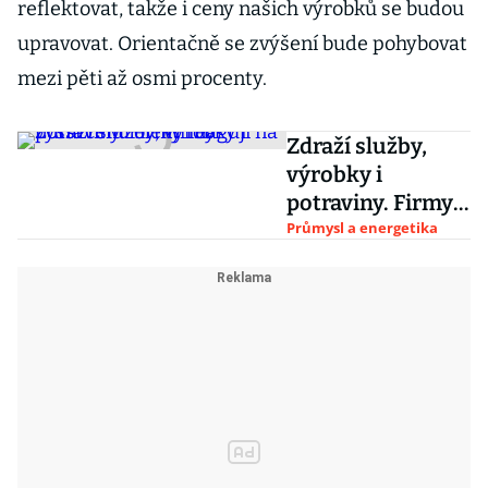
reflektovat, takže i ceny našich výrobků se budou
upravovat. Orientačně se zvýšení bude pohybovat
mezi pěti až osmi procenty.
Zdraží služby,
výrobky i
potraviny. Firmy
reagují na vyšší
Průmysl a energetika
cenu elektřiny