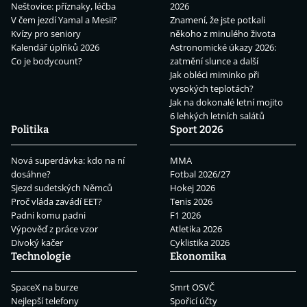
Neštovice: příznaky, léčba
2026
V čem jezdí Yamal a Mesii?
Znamení, že jste potkali
Kvízy pro seniory
někoho z minulého života
Kalendář úplňků 2026
Astronomické úkazy 2026:
Co je bodycount?
zatmění slunce a další
Jak obléci miminko při
vysokých teplotách?
Jak na dokonalé letní mojito
6 lehkých letních salátů
Politika
Sport 2026
Nová superdávka: kdo na ní
MMA
dosáhne?
Fotbal 2026/27
Sjezd sudetských Němců
Hokej 2026
Proč vláda zavádí EET?
Tenis 2026
Padni komu padni
F1 2026
Výpověď z práce vzor
Atletika 2026
Divoký kačer
Cyklistika 2026
Technologie
Ekonomika
SpaceX na burze
Smrt OSVČ
Nejlepší telefony
Spořicí účty