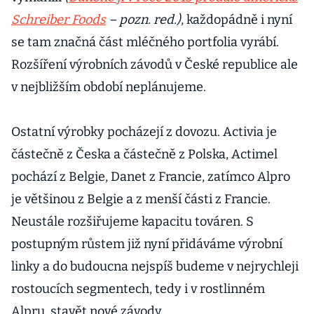
Schreiber Foods
– pozn. red.)
, každopádně i nyní
se tam značná část mléčného portfolia vyrábí.
Rozšíření výrobních závodů v České republice ale
v nejbližším období neplánujeme.
Ostatní výrobky pocházejí z dovozu. Activia je
částečně z Česka a částečně z Polska, Actimel
pochází z Belgie, Danet z Francie, zatímco Alpro
je většinou z Belgie a z menší části z Francie.
Neustále rozšiřujeme kapacitu továren. S
postupným růstem již nyní přidáváme výrobní
linky a do budoucna nejspíš budeme v nejrychleji
rostoucích segmentech, tedy i v rostlinném
Alpru, stavět nové závody.