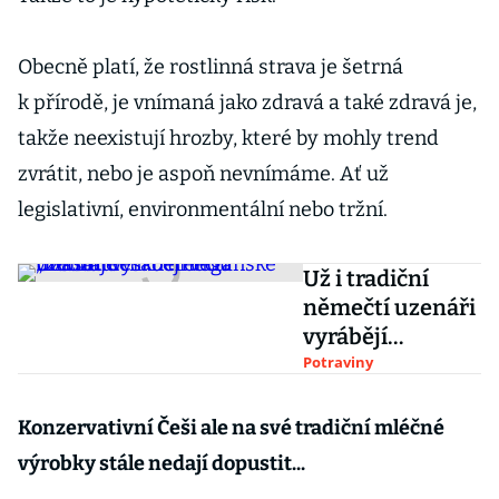
Obecně platí, že rostlinná strava je šetrná
k přírodě, je vnímaná jako zdravá a také zdravá je,
takže neexistují hrozby, které by mohly trend
zvrátit, nebo je aspoň nevnímáme. Ať už
legislativní, environmentální nebo tržní.
Už i tradiční
němečtí uzenáři
vyrábějí
veganské
Potraviny
„maso“. Česko
trendu vzdoruje
Konzervativní Češi ale na své tradiční mléčné
výrobky stále nedají dopustit...