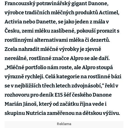
Francouzský potravinářský gigant Danone,
výrobce tradičních mléčných produktů Actimel,
Activia nebo Danette, se jako jeden z mála v
Česku, zemi mléku zaslíbené, pokouší prorazit s
rostlinnými alternativami mléka či dezertů.
Zcela nahradit mléčné výrobky je zjevně
nereálné, rostlinné značce Alpro se ale daří.
„Mléčné portfolio nám roste, ale Alpro stoupá
výrazně rychleji. Celá kategorie na rostlinné bázi
se v nejbližších třech letech zdvojnásobí,“ řekl v
rozhovoru pro deník E15 šéf českého Danone
Marián Jánoš, který od začátku října vede i
skupinu Nutricia zaměřenou na dětskou výživu.