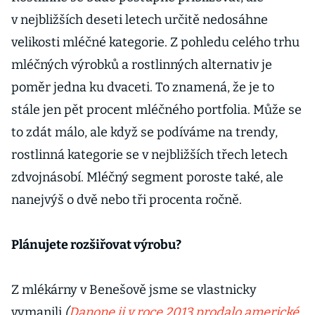
v nejbližších deseti letech určitě nedosáhne
velikosti mléčné kategorie. Z pohledu celého trhu
mléčných výrobků a rostlinných alternativ je
poměr jedna ku dvaceti. To znamená, že je to
stále jen pět procent mléčného portfolia. Může se
to zdát málo, ale když se podíváme na trendy,
rostlinná kategorie se v nejbližších třech letech
zdvojnásobí. Mléčný segment poroste také, ale
nanejvýš o dvě nebo tři procenta ročně.
Plánujete rozšiřovat výrobu?
Z mlékárny v Benešově jsme se vlastnicky
vymanili
(
Danone ji v roce 2013 prodalo americké