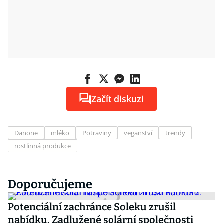
Začít diskuzi
Danone
mléko
Potraviny
veganství
trendy
rostlinná produkce
Doporučujeme
Potenciální zachránce Soleku zrušil
nabídku. Zadlužené solární společnosti