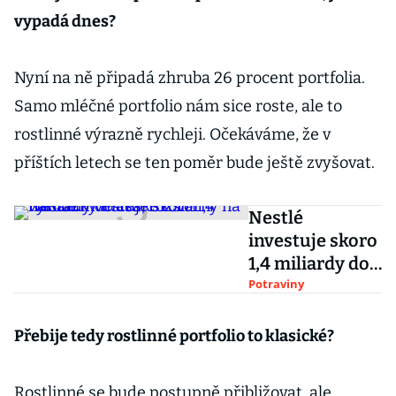
vypadá dnes?
Nyní na ně připadá zhruba 26 procent portfolia.
Samo mléčné portfolio nám sice roste, ale to
rostlinné výrazně rychleji. Očekáváme, že v
příštích letech se ten poměr bude ještě zvyšovat.
Nestlé
investuje skoro
1,4 miliardy do
české továrny
Potraviny
na náhražky
masa, rozšíří
Přebije tedy rostlinné portfolio to klasické?
výrobu
Rostlinné se bude postupně přibližovat, ale