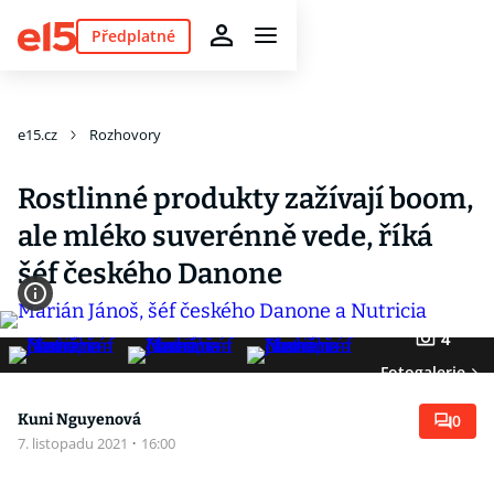
Předplatné
e15.cz
Rozhovory
Rostlinné produkty zažívají boom,
ale mléko suverénně vede, říká
šéf českého Danone
4
Fotogalerie
Kuni Nguyenová
0
7. listopadu 2021
·
16:00