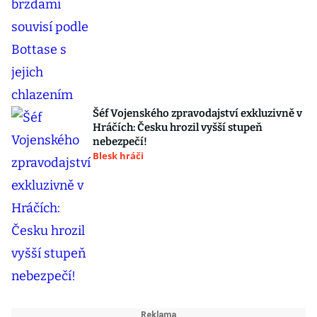
Šéf Vojenského zpravodajství exkluzivně v
Hráčích: Česku hrozil vyšší stupeň
nebezpečí!
Blesk hráči