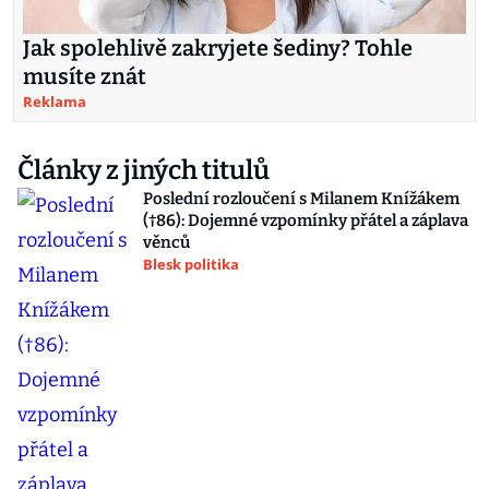
Jak spolehlivě zakryjete šediny? Tohle
musíte znát
Reklama
Články z jiných titulů
Poslední rozloučení s Milanem Knížákem
(†86): Dojemné vzpomínky přátel a záplava
věnců
Blesk politika