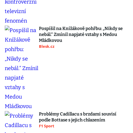
Pospíšil na Knížákově pohřbu: „Nikdy se
nebál.“ Zmínil napjaté vztahy s Medou
Mládkovou
Blesk.cz
Problémy Cadillacu s brzdami souvisí
podle Bottase s jejich chlazením
F1 Sport