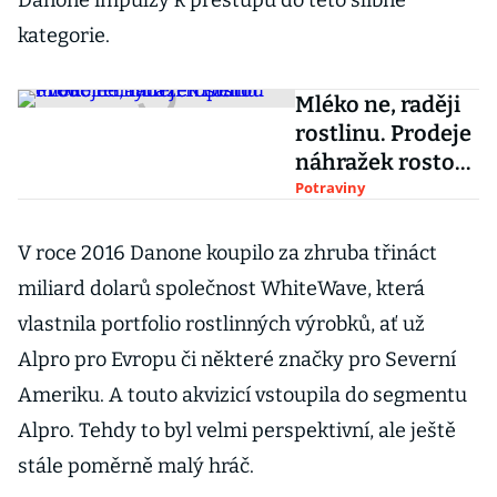
Danone impulzy k přestupu do této slibné
kategorie.
Mléko ne, raději
rostlinu. Prodeje
náhražek rostou
dvouciferným
Potraviny
tempem
V roce 2016 Danone koupilo za zhruba třináct
miliard dolarů společnost WhiteWave, která
vlastnila portfolio rostlinných výrobků, ať už
Alpro pro Evropu či některé značky pro Severní
Ameriku. A touto akvizicí vstoupila do segmentu
Alpro. Tehdy to byl velmi perspektivní, ale ještě
stále poměrně malý hráč.