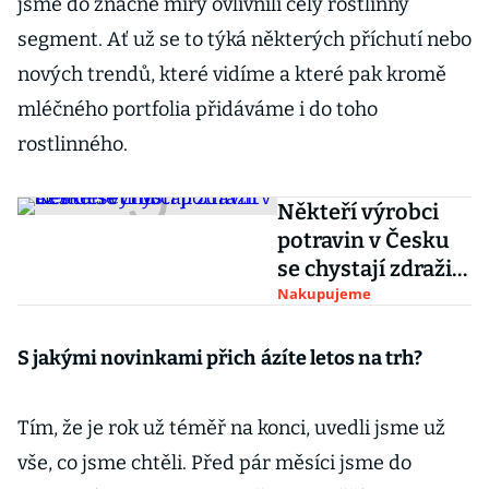
jsme do značné míry ovlivnili celý rostlinný
segment. Ať už se to týká některých příchutí nebo
nových trendů, které vidíme a které pak kromě
mléčného portfolia přidáváme i do toho
rostlinného.
Někteří výrobci
potravin v Česku
se chystají zdražit
až o desetinu
Nakupujeme
S jakými novinkami přich
ázíte letos na trh?
Tím, že je rok už téměř na konci, uvedli jsme už
vše, co jsme chtěli. Před pár měsíci jsme do