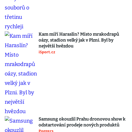
Kam míří Haraslín? Místo mrakodrapů
oázy, stadion velký jak v Plzni. Byl by
největší hvězdou
iSport.cz
Samsung okouzlil Prahu dronovou show k
odstartování prodeje nových produktů
Poggers