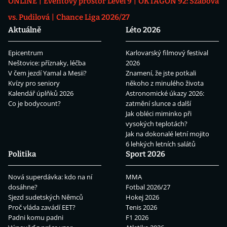
ONLINE
Eventový prostor Level 9
OKTAGON 92: Szabová
vs. Pudilová
Chance Liga 2026/27
Aktuálně
Léto 2026
Epicentrum
Karlovarský filmový festival
Neštovice: příznaky, léčba
2026
V čem jezdí Yamal a Mesii?
Znamení, že jste potkali
Kvízy pro seniory
někoho z minulého života
Kalendář úplňků 2026
Astronomické úkazy 2026:
Co je bodycount?
zatmění slunce a další
Jak obléci miminko při
vysokých teplotách?
Jak na dokonalé letní mojito
6 lehkých letních salátů
Politika
Sport 2026
Nová superdávka: kdo na ní
MMA
dosáhne?
Fotbal 2026/27
Sjezd sudetských Němců
Hokej 2026
Proč vláda zavádí EET?
Tenis 2026
Padni komu padni
F1 2026