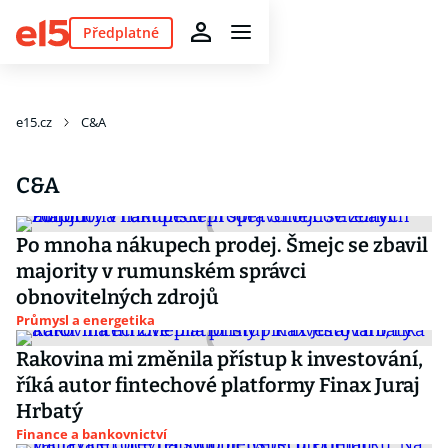
Předplatné
e15.cz
C&A
C&A
Po mnoha nákupech prodej. Šmejc se zbavil
majority v rumunském správci
obnovitelných zdrojů
Průmysl a energetika
Rakovina mi změnila přístup k investování,
říká autor fintechové platformy Finax Juraj
Hrbatý
Finance a bankovnictví