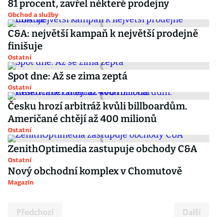
81 procent, zavřel některé prodejny
Obchod a služby
C&A: největší kampaň k největší prodejně
finišuje
Ostatní
Spot dne: Až se zima zeptá
Ostatní
Česku hrozí arbitráž kvůli billboardům.
Američané chtějí až 400 milionů
Ostatní
ZenithOptimedia zastupuje obchody C&A
Ostatní
Nový obchodní komplex v Chomutově
Magazín
Předchozí
Další