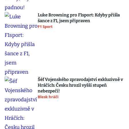
Luke Browning pro F1sport: Kdyby přišla
šance z F1, jsem připraven
F1 Sport
Šéf Vojenského zpravodajství exkluzivně v
Hráčích: Česku hrozil vyšší stupeň
nebezpečí!
Blesk hráči