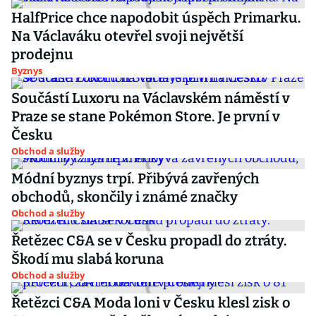
HalfPrice chce napodobit úspěch Primarku.
Na Václaváku otevřel svoji největší
prodejnu
Byznys
Součástí Luxoru na Václavském náměstí v
Praze se stane Pokémon Store. Je první v
Česku
Obchod a služby
Módní byznys trpí. Přibývá zavřených
obchodů, skončily i známé značky
Obchod a služby
Řetězec C&A se v Česku propadl do ztráty.
Škodí mu slabá koruna
Obchod a služby
Řetězci C&A Moda loni v Česku klesl zisk o