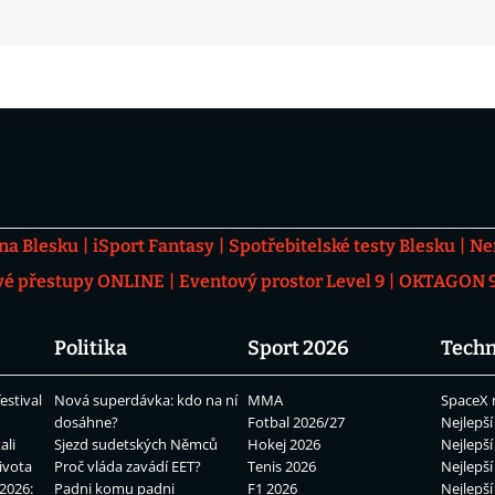
 na Blesku
iSport Fantasy
Spotřebitelské testy Blesku
Ne
vé přestupy ONLINE
Eventový prostor Level 9
OKTAGON 92
Politika
Sport 2026
Techn
estival
Nová superdávka: kdo na ní
MMA
SpaceX 
dosáhne?
Fotbal 2026/27
Nejlepší
ali
Sjezd sudetských Němců
Hokej 2026
Nejlepší
ivota
Proč vláda zavádí EET?
Tenis 2026
Nejlepší
2026:
Padni komu padni
F1 2026
Nejlepší