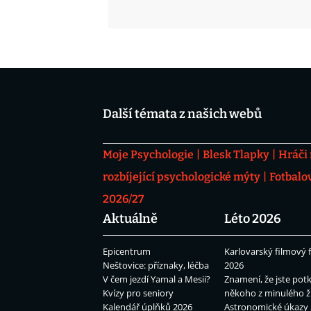
Další témata z našich webů
Moje Psychologie
Blesk Tlapky
Hráči
rozbíjející psychologické mýty
Fotbalo
2026/27
Aktuálně
Léto 2026
Epicentrum
Karlovarský filmový f
Neštovice: příznaky, léčba
2026
V čem jezdí Yamal a Mesii?
Znamení, že jste potk
Kvízy pro seniory
někoho z minulého ž
Kalendář úplňků 2026
Astronomické úkazy 