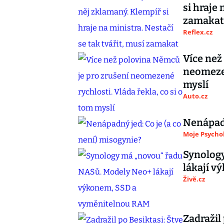
si hraje 
zamakat
Reflex.cz
Více než
neomezen
myslí
Auto.cz
Nenápadn
Moje Psycho
Synolog
lákají 
Živě.cz
Zadražil