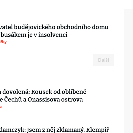
vatel budějovického obchodního domu
busákem je v insolvenci
užby
Další
 dovolená: Kousek od oblíbené
e Čechů a Onassisova ostrova
a
amczyk: Jsem z něj zklamaný. Klempíř