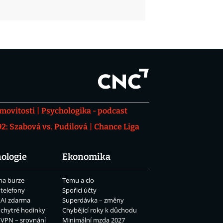
movitosti
Psychologika - podcast
: Szabová vs. Pudilová
Chance Liga
ologie
Ekonomika
na burze
Temu a clo
 telefony
Spořicí účty
 AI zdarma
Superdávka – změny
 chytré hodinky
Chybějící roky k důchodu
 VPN – srovnání
Minimální mzda 2027