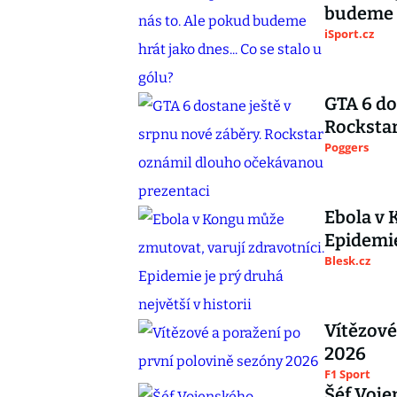
budeme h
iSport.cz
GTA 6 do
Rocksta
Poggers
Ebola v 
Epidemie
Blesk.cz
Vítězové
2026
F1 Sport
Šéf Voje