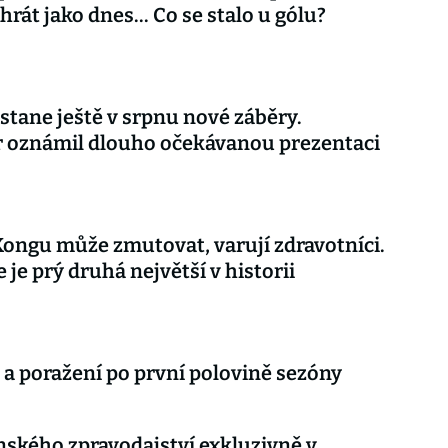
rát jako dnes... Co se stalo u gólu?
stane ještě v srpnu nové záběry.
r oznámil dlouho očekávanou prezentaci
Kongu může zmutovat, varují zdravotníci.
 je prý druhá největší v historii
 a poražení po první polovině sezóny
nského zpravodajství exkluzivně v