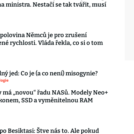
na ministra. Nestačí se tak tvářit, musí
 polovina Němců je pro zrušení
é rychlosti. Vláda řekla, co si o tom
ý jed: Co je (a co není) misogynie?
logie
y má „novou“ řadu NASů. Modely Neo+
výkonem, SSD a vyměnitelnou RAM
 po Besiktasi: Štve nás to. Ale pokud