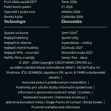
Proč vláda zavádí EET?
Tenis 2026
Padni komu padni
F1 2026
Výpověď z práce vzor
Atletika 2026
Divoký kačer
Cyklistika 2026
Technologie
Ekonomika
SpaceX na burze
Smrt OSVČ
Nejlepší telefony
Spořicí účty
Nejlepší AI zdarma
Superdávka – změny
Nejlepší chytré hodinky
Důchody 2027
Nejlepší VPN – srovnání
Minimální mzda 2027
Netflix filmy a seriály
Senior Pas – slevy
© 2001 - 2026 Copyright
CZECH NEWS CENTER a.s.
se sídlem náměstí Marie Schmolkové 3493/1, 100 00 Praha 10 -
Strašnice, IČO: 02346826, zapsána v OR, sp.zn. B 19490 a dodavatelé
obsahu
Autorská práva k publikovaným materiálům
Podmínky pro užívání služby informační společnosti
Informace o zpracování osobních údajů
Cookies
Nastavení soukromí
Vlastnická struktura
Jednotná kontaktní místa / Single Points of Contact
Etický kodex
Povinně zveřejňované informace