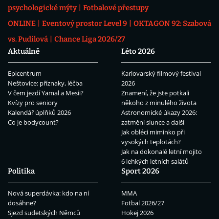
psychologické mýty
Fotbalové přestupy
ONLINE
Eventový prostor Level 9
OKTAGON 92: Szabová
vs. Pudilová
Chance Liga 2026/27
Aktuálně
Léto 2026
Epicentrum
Karlovarský filmový festival
Neštovice: příznaky, léčba
2026
V čem jezdí Yamal a Mesii?
Znamení, že jste potkali
Kvízy pro seniory
někoho z minulého života
Kalendář úplňků 2026
Astronomické úkazy 2026:
Co je bodycount?
zatmění slunce a další
Jak obléci miminko při
vysokých teplotách?
Jak na dokonalé letní mojito
6 lehkých letních salátů
Politika
Sport 2026
Nová superdávka: kdo na ní
MMA
dosáhne?
Fotbal 2026/27
Sjezd sudetských Němců
Hokej 2026