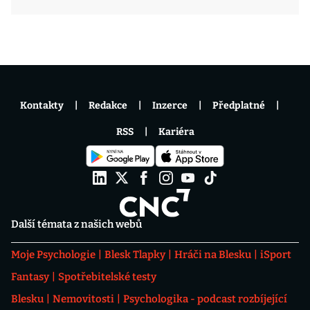
Kontakty
Redakce
Inzerce
Předplatné
RSS
Kariéra
Další témata z našich webů
Moje Psychologie
Blesk Tlapky
Hráči na Blesku
iSport
Fantasy
Spotřebitelské testy
Blesku
Nemovitosti
Psychologika - podcast rozbíjející