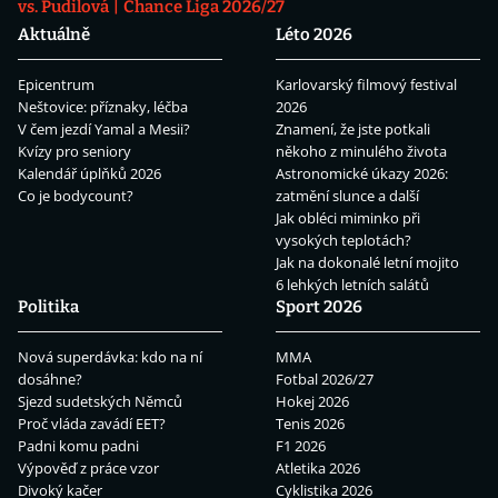
vs. Pudilová
Chance Liga 2026/27
Aktuálně
Léto 2026
Epicentrum
Karlovarský filmový festival
Neštovice: příznaky, léčba
2026
V čem jezdí Yamal a Mesii?
Znamení, že jste potkali
Kvízy pro seniory
někoho z minulého života
Kalendář úplňků 2026
Astronomické úkazy 2026:
Co je bodycount?
zatmění slunce a další
Jak obléci miminko při
vysokých teplotách?
Jak na dokonalé letní mojito
6 lehkých letních salátů
Politika
Sport 2026
Nová superdávka: kdo na ní
MMA
dosáhne?
Fotbal 2026/27
Sjezd sudetských Němců
Hokej 2026
Proč vláda zavádí EET?
Tenis 2026
Padni komu padni
F1 2026
Výpověď z práce vzor
Atletika 2026
Divoký kačer
Cyklistika 2026