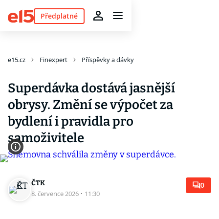
Předplatné
e15.cz
Finexpert
Příspěvky a dávky
Superdávka dostává jasnější
obrysy. Změní se výpočet za
bydlení i pravidla pro
samoživitele
ČTK
0
8. července 2026
·
11:30