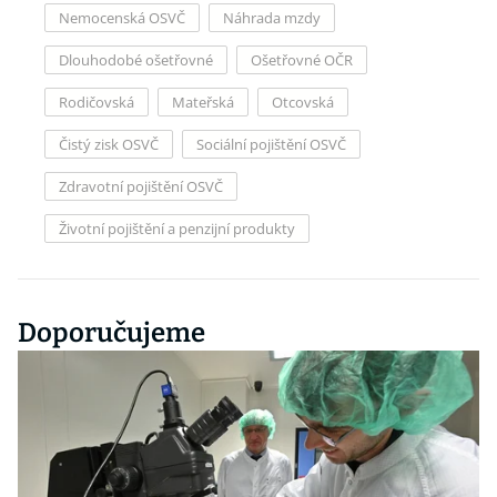
Nemocenská OSVČ
Náhrada mzdy
Dlouhodobé ošetřovné
Ošetřovné OČR
Rodičovská
Mateřská
Otcovská
Čistý zisk OSVČ
Sociální pojištění OSVČ
Zdravotní pojištění OSVČ
Životní pojištění a penzijní produkty
Doporučujeme