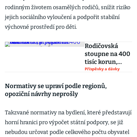
rodinným životem osamělých rodičů, snížit riziko
jejich sociálního vyloučení a podpořit stabilní
výchovné prostředí pro děti.
Rodičovská
stoupne na 400
tisíc korun,
pravidelnou
Příspěvky a dávky
valorizaci ale
poslanci odmítli
Normativy se upraví podle regionů,
opoziční návrhy neprošly
Takzvané normativy na bydlení, které představují
horní hranici pro výpočet státní podpory, se již
nebudou určovat podle celkového počtu obyvatel