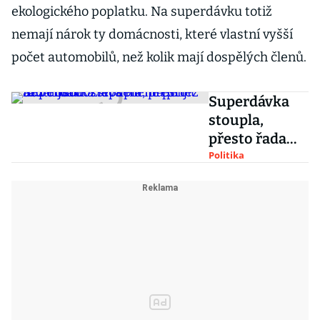
ekologického poplatku. Na superdávku totiž
nemají nárok ty domácnosti, které vlastní vyšší
počet automobilů, než kolik mají dospělých členů.
Superdávka
stoupla,
přesto řada
lidí dostává
Politika
méně peněz
než dosud.
Zlepšení má
přijít až v říjnu