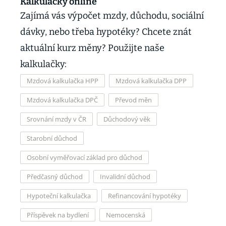
Kalkulačky online
Zajímá vás výpočet mzdy, důchodu, sociální
dávky, nebo třeba hypotéky? Chcete znát
aktuální kurz měny? Použijte naše
kalkulačky:
Mzdová kalkulačka HPP
Mzdová kalkulačka DPP
Mzdová kalkulačka DPČ
Převod měn
Srovnání mzdy v ČR
Důchodový věk
Starobní důchod
Osobní vyměřovací základ pro důchod
Předčasný důchod
Invalidní důchod
Hypoteční kalkulačka
Refinancování hypotéky
Příspěvek na bydlení
Nemocenská