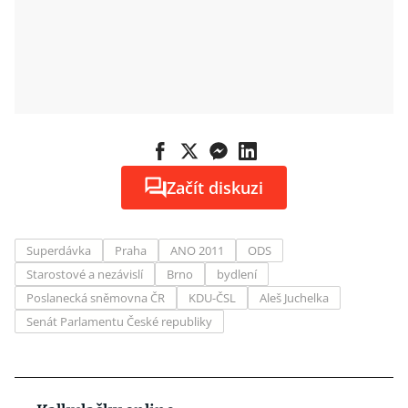
Začít diskuzi
Superdávka
Praha
ANO 2011
ODS
Starostové a nezávislí
Brno
bydlení
Poslanecká sněmovna ČR
KDU-ČSL
Aleš Juchelka
Senát Parlamentu České republiky