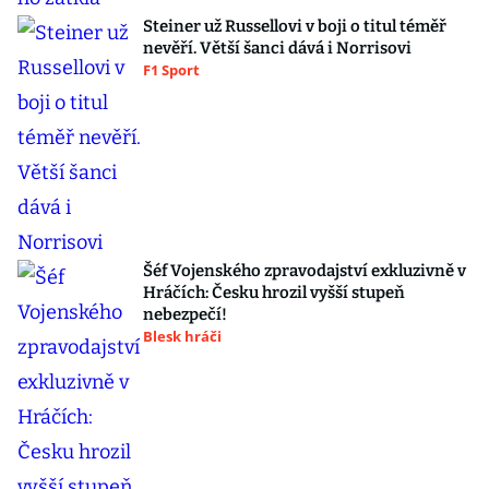
Steiner už Russellovi v boji o titul téměř
nevěří. Větší šanci dává i Norrisovi
F1 Sport
Šéf Vojenského zpravodajství exkluzivně v
Hráčích: Česku hrozil vyšší stupeň
nebezpečí!
Blesk hráči