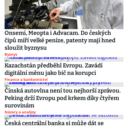
Onsemi, Meopta i Advacam. Do českých
čipů míří velké peníze, patenty mají hned
sloužit byznysu
Byznys
Kazachstán předběhl Evropu. Zavádí
digitální měnu jako bič na korupci
Finance a bankovnictví
Čínská autovlna není tou nejhorší zprávou.
Peking drží Evropu pod krkem díky čtyřem
surovinám
Názory a analýzy
Česká centrální banka si může dát se