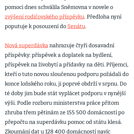
pomoci dnes schválila Sněmovna v novele o
zvýšení rodičovského příspěvku
. Předloha nyní
poputuje k posouzení do
Senátu
.
Nová superdávka
nahrazuje čtyři dosavadní
příspěvky: příspěvek a doplatek na bydlení,
příspěvek na živobytí a přídavky na děti. Příjemci,
kteří o tuto novou sloučenou podporu požádali do
konce loňského roku, ji poprvé obdrží v srpnu. Do
té doby jim bude stát vyplácet podporu v nynější
výši. Podle rozboru ministerstva práce přitom
zhruba třem pětinám ze 155 500 domácností po
přepočtu na superdávku pomoc od státu klesá.
Zkoumání dat u 128 400 domácností navíc