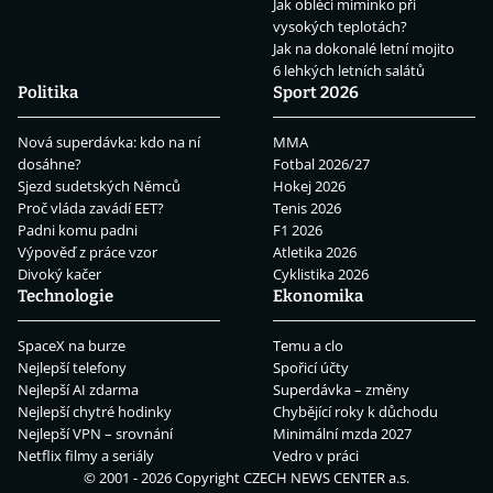
Jak obléci miminko při
vysokých teplotách?
Jak na dokonalé letní mojito
6 lehkých letních salátů
Politika
Sport 2026
Nová superdávka: kdo na ní
MMA
dosáhne?
Fotbal 2026/27
Sjezd sudetských Němců
Hokej 2026
Proč vláda zavádí EET?
Tenis 2026
Padni komu padni
F1 2026
Výpověď z práce vzor
Atletika 2026
Divoký kačer
Cyklistika 2026
Technologie
Ekonomika
SpaceX na burze
Temu a clo
Nejlepší telefony
Spořicí účty
Nejlepší AI zdarma
Superdávka – změny
Nejlepší chytré hodinky
Chybějící roky k důchodu
Nejlepší VPN – srovnání
Minimální mzda 2027
Netflix filmy a seriály
Vedro v práci
© 2001 - 2026 Copyright
CZECH NEWS CENTER a.s.