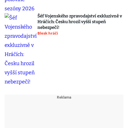
Šéf Vojenského zpravodajství exkluzivně v
Hráčích: Česku hrozil vyšší stupeň
nebezpečí!
Blesk hráči