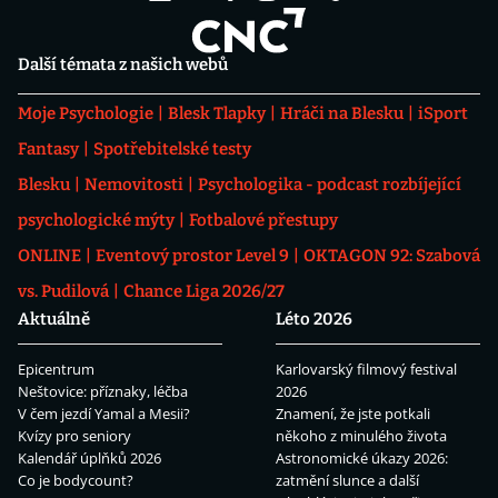
Další témata z našich webů
Moje Psychologie
Blesk Tlapky
Hráči na Blesku
iSport
Fantasy
Spotřebitelské testy
Blesku
Nemovitosti
Psychologika - podcast rozbíjející
psychologické mýty
Fotbalové přestupy
ONLINE
Eventový prostor Level 9
OKTAGON 92: Szabová
vs. Pudilová
Chance Liga 2026/27
Aktuálně
Léto 2026
Epicentrum
Karlovarský filmový festival
Neštovice: příznaky, léčba
2026
V čem jezdí Yamal a Mesii?
Znamení, že jste potkali
Kvízy pro seniory
někoho z minulého života
Kalendář úplňků 2026
Astronomické úkazy 2026:
Co je bodycount?
zatmění slunce a další