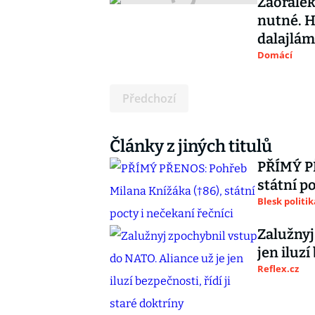
Zaorálek
nutné. H
dalajlám
Domácí
Předchozí
Články z jiných titulů
PŘÍMÝ PŘ
státní p
Blesk politik
Zalužnyj
jen iluzí
Reflex.cz