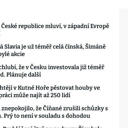
 České republice mluví, v západní Evropě
í
á Slavia je už téměř celá čínská, Šimáně
bylé akcie
chlubí, že v Česku investovala již téměř
d. Plánuje další
htějí v Kutné Hoře pěstovat houby ve
ráci může najít až 250 lidí
 znepokojilo, že Číňané zrušili schůzky s
. Prý to není v souladu s dohodou