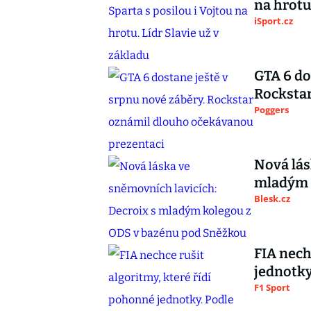
na hrotu
iSport.cz
GTA 6 do
Rocksta
Poggers
Nová lás
mladým 
Blesk.cz
FIA nech
jednotky
F1 Sport