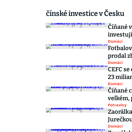
čínské investice v Česku
Číňané v
investuj
Domácí
Fotbalov
prodal z
Domácí
CEFC se 
23 miliar
Domácí
Číňané c
velkém, p
Potraviny
Zaorálka
Jurečkou
Domácí