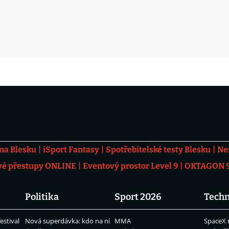
 na Blesku
iSport Fantasy
Spotřebitelské testy Blesku
Ne
vé přestupy ONLINE
Eventový prostor Level 9
OKTAGON 92
Politika
Sport 2026
Techn
estival
Nová superdávka: kdo na ní
MMA
SpaceX 