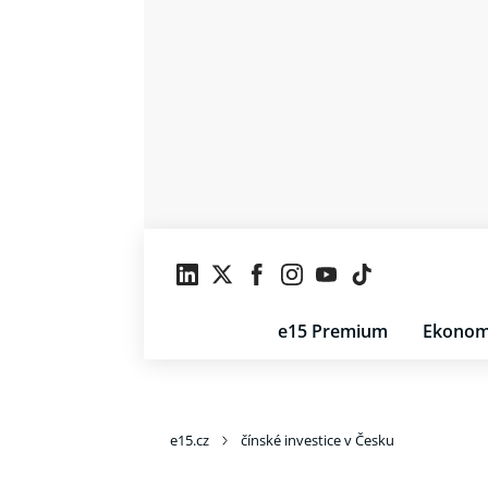
e15 Premium
Ekonom
e15.cz
čínské investice v Česku