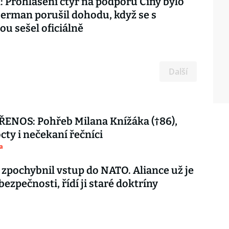
: Prohlášení čtyř na podporu Číny bylo
erman porušil dohodu, když se s
ou sešel oficiálně
Další
ENOS: Pohřeb Milana Knížáka (†86),
octy i nečekaní řečníci
a
 zpochybnil vstup do NATO. Aliance už je
 bezpečnosti, řídí ji staré doktríny