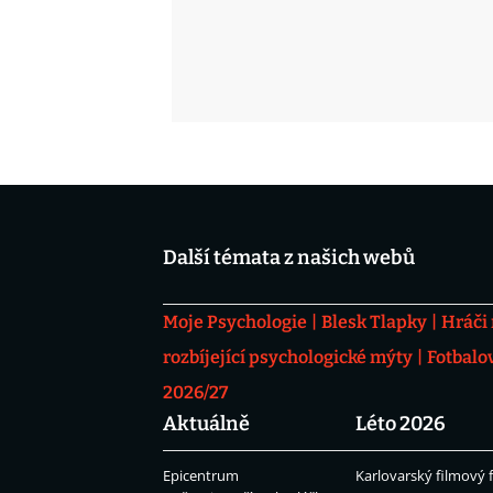
Další témata z našich webů
Moje Psychologie
Blesk Tlapky
Hráči
rozbíjející psychologické mýty
Fotbalo
2026/27
Aktuálně
Léto 2026
Epicentrum
Karlovarský filmový f