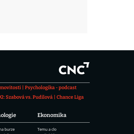
movitosti
Psychologika - podcast
: Szabová vs. Pudilová
Chance Liga
ologie
Ekonomika
na burze
Temu a clo