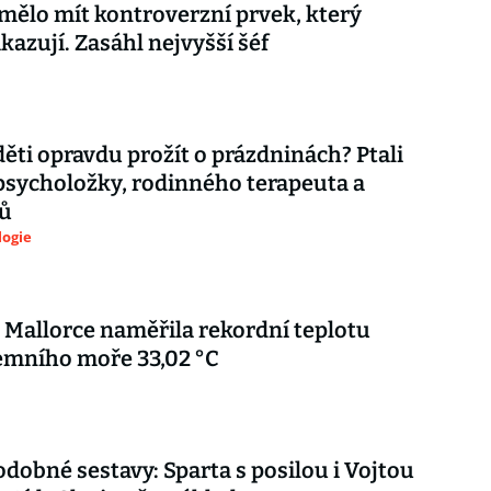
mělo mít kontroverzní prvek, který
kazují. Zasáhl nejvyšší šéf
děti opravdu prožít o prázdninách? Ptali
psycholožky, rodinného terapeuta a
ů
logie
 Mallorce naměřila rekordní teplotu
emního moře 33,02 °C
dobné sestavy: Sparta s posilou i Vojtou