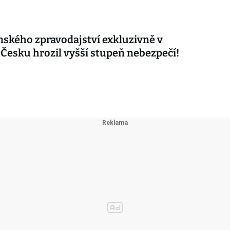
nského zpravodajství exkluzivně v
 Česku hrozil vyšší stupeň nebezpečí!