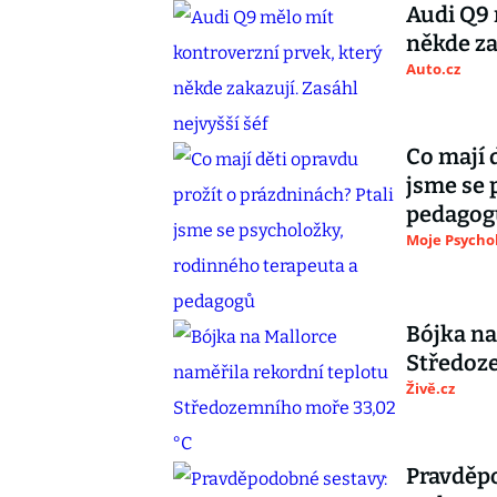
Audi Q9 
někde za
Auto.cz
Co mají 
jsme se 
pedagog
Moje Psycho
Bójka na
Středoz
Živě.cz
Pravděpo