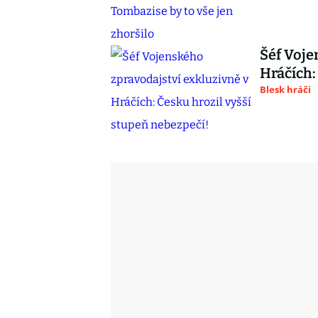
Šéf Voje
Hráčích:
Blesk hráči