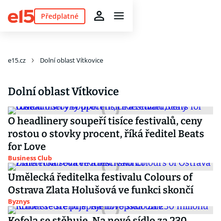
Předplatné
e15.cz
Dolní oblast Vítkovice
Dolní oblast Vítkovice
O headlinery soupeří tisíce festivalů, ceny
rostou o stovky procent, říká ředitel Beats
for Love
Business Club
Umělecká ředitelka festivalu Colours of
Ostrava Zlata Holušová ve funkci skončí
Byznys
Kofola se stěhuje. Na nové sídlo za 230