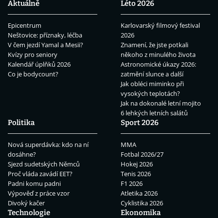
Aktuálně
Léto 2026
Epicentrum
Karlovarský filmový festival
Neštovice: příznaky, léčba
2026
V čem jezdí Yamal a Mesii?
Znamení, že jste potkali
Kvízy pro seniory
někoho z minulého života
Kalendář úplňků 2026
Astronomické úkazy 2026:
Co je bodycount?
zatmění slunce a další
Jak obléci miminko při
vysokých teplotách?
Jak na dokonalé letní mojito
6 lehkých letních salátů
Politika
Sport 2026
Nová superdávka: kdo na ní
MMA
dosáhne?
Fotbal 2026/27
Sjezd sudetských Němců
Hokej 2026
Proč vláda zavádí EET?
Tenis 2026
Padni komu padni
F1 2026
Výpověď z práce vzor
Atletika 2026
Divoký kačer
Cyklistika 2026
Technologie
Ekonomika