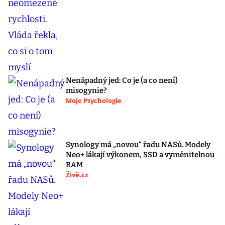
Nenápadný jed: Co je (a co není)
misogynie?
Moje Psychologie
Synology má „novou“ řadu NASů. Modely
Neo+ lákají výkonem, SSD a vyměnitelnou
RAM
Živě.cz