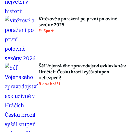
Vítězové a poražení po první polovině
sezóny 2026
F1 Sport
Šéf Vojenského zpravodajství exkluzivně v
Hráčích: Česku hrozil vyšší stupeň
nebezpečí!
Blesk hráči