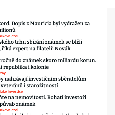
ord. Dopis z Mauricia byl vydražen za
ilionů
ankovnictví
ského trhu sbírání známek se blíží
 říká expert na filatelii Novák
í ročně do známek skoro miliardu korun.
í republika i kolonie
užby
y nahrávají investičním sběratelům
veteránů i starožitností
 jako investice
e na nemovitosti. Bohatí investoři
í půvab známek
ankovnictví