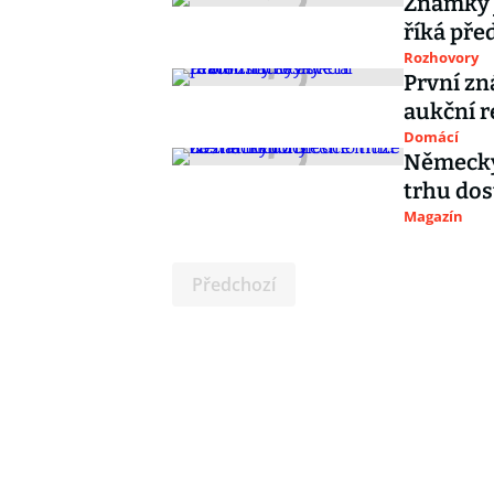
Známky j
říká pře
Rozhovory
První zn
aukční r
Domácí
Německý
trhu dos
Magazín
Předchozí