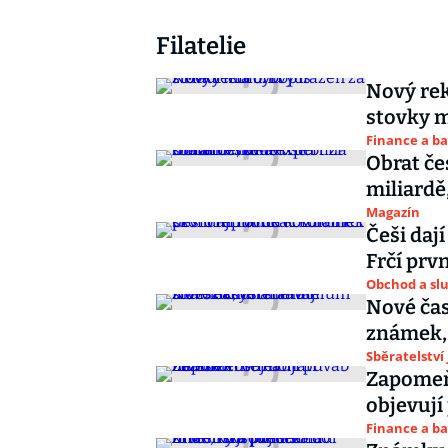
Filatelie
Nový rek
stovky m
Finance a b
Obrat če
miliardě,
Magazín
Češi daj
Frčí prvn
Obchod a sl
Nové čas
známek, 
Sběratelství
Zapomeňt
objevuj
Finance a b