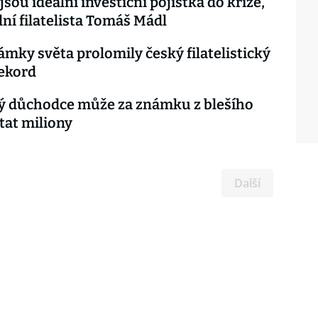
sou ideální investiční pojistka do krize,
dní filatelista Tomáš Mádl
ámky světa prolomily český filatelistický
ekord
 důchodce může za známku z blešího
tat miliony
Další