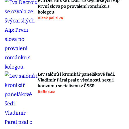
Eva Decroix se ozvala ze švýcarských Alp:
První slova po provalení románku s
kolegou
Blesk politika
Lev salónů i kronikář panelákové šedi:
Vladimír Páral psal o všednosti, sexu i
konzumu socialismu v ČSSR
Reflex.cz