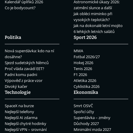
Kalendář úplňků 2026
Astronomické úkazy 2026:
Co je bodycount?
zatmění slunce a další
Jak obléci miminko při
vysokých teplotách?
Jak na dokonalé letní mojito
6 lehkých letních salátů
Politika
Sport 2026
Nová superdávka: kdo na ní
MMA
dosáhne?
Fotbal 2026/27
Sjezd sudetských Němců
Hokej 2026
Proč vláda zavádí EET?
Tenis 2026
Padni komu padni
F1 2026
Výpověď z práce vzor
Atletika 2026
Divoký kačer
Cyklistika 2026
Technologie
Ekonomika
SpaceX na burze
Smrt OSVČ
Nejlepší telefony
Spořicí účty
Nejlepší AI zdarma
Superdávka – změny
Nejlepší chytré hodinky
Důchody 2027
Nejlepší VPN – srovnání
Minimální mzda 2027