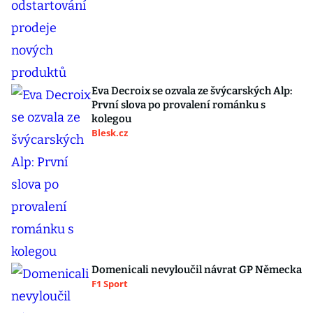
Eva Decroix se ozvala ze švýcarských Alp:
První slova po provalení románku s
kolegou
Blesk.cz
Domenicali nevyloučil návrat GP Německa
F1 Sport