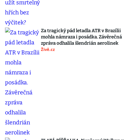
Za tragický pád letadla ATR v Brazílii
mohla námraza i posádka. Závěrečná
zpráva odhalila šlendrián aerolinek
Živě.cz