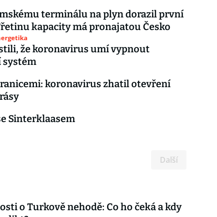
mskému terminálu na plyn dorazil první
Třetinu kapacity má pronajatou Česko
nergetika
istili, že koronavirus umí vypnout
í systém
hranicemi: koronavirus zhatil otevření
rásy
se Sinterklaasem
Další
sti o Turkově nehodě: Co ho čeká a kdy