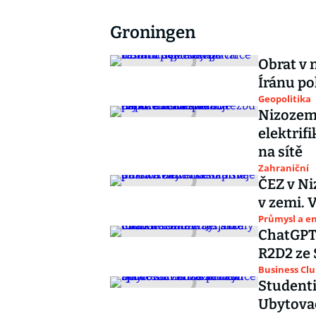
Groningen
Obrat v 
Íránu po
Geopolitika
Nizozems
elektrif
na sítě
Zahraniční
ČEZ v Ni
v zemi. 
Průmysl a e
ChatGPT 
R2D2 ze 
Business Cl
Studenti
Ubytovac