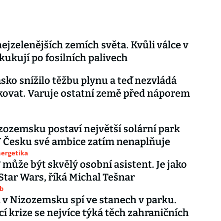
nejzelenějších zemích světa. Kvůli válce v
kukují po fosilních palivech
ko snížilo těžbu plynu a teď nezvládá
ikovat. Varuje ostatní země před náporem
zozemsku postaví největší solární park
V Česku své ambice zatím nenaplňuje
nergetika
může být skvělý osobní asistent. Je jako
Star Wars, říká Michal Tešnar
ub
 v Nizozemsku spí ve stanech v parku.
í krize se nejvíce týká těch zahraničních