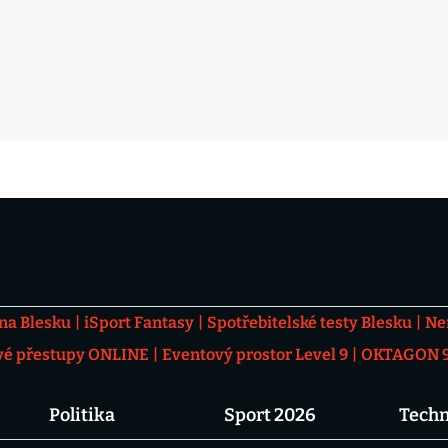
 na Blesku
iSport Fantasy
Spotřebitelské testy Blesku
Ne
vé přestupy ONLINE
Eventový prostor Level 9
OKTAGON 92
Politika
Sport 2026
Techn