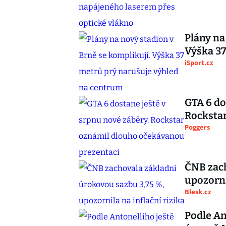
Plány na
Výška 37
iSport.cz
GTA 6 do
Rocksta
Poggers
ČNB zach
upozorni
Blesk.cz
Podle An