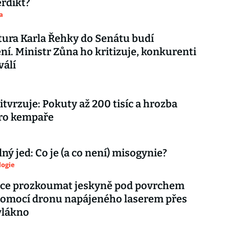
rdikt?
a
ura Karla Řehky do Senátu budí
ní. Ministr Zůna ho kritizuje, konkurenti
válí
itvrzuje: Pokuty až 200 tisíc a hrozba
pro kempaře
ý jed: Co je (a co není) misogynie?
logie
ce prozkoumat jeskyně pod povrchem
pomocí dronu napájeného laserem přes
vlákno