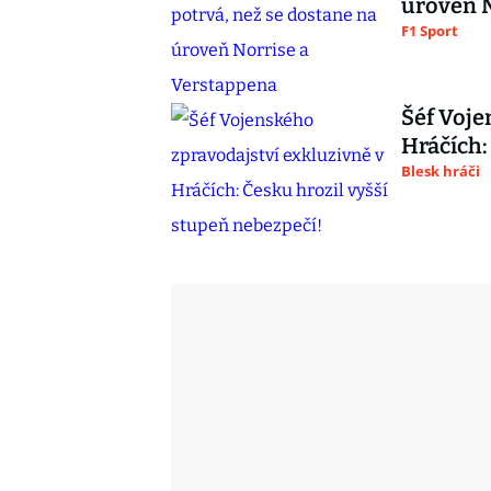
úroveň N
F1 Sport
Šéf Voje
Hráčích:
Blesk hráči