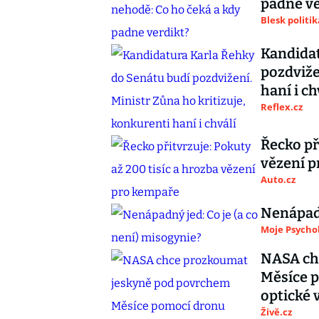
padne ve
Blesk politik
Kandidat
pozdviže
haní i ch
Reflex.cz
Řecko př
vězení 
Auto.cz
Nenápadn
Moje Psycho
NASA ch
Měsíce 
optické 
Živě.cz