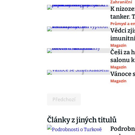
Zahraniční
K nizoze
tanker. 
Průmysl a e
Vědci zj
imunitn
Magazín
Češi za 
salonu k
Magazín
Vánoce 
Magazín
Předchozí
Články z jiných titulů
Podrobno