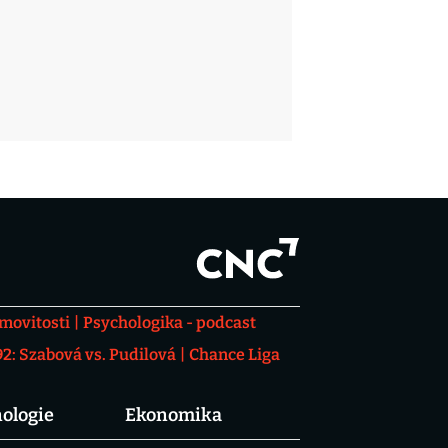
movitosti
Psychologika - podcast
: Szabová vs. Pudilová
Chance Liga
ologie
Ekonomika