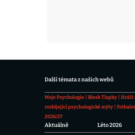
Další témata z našich webů
Moje Psychologie
Blesk Tlapky
Hráči
rozbíjející psychologické mýty
Fotbalo
2026/27
Aktuálně
Léto 2026