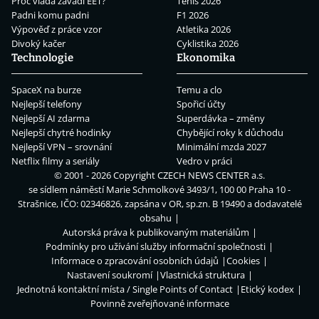
Proč vláda zavádí EET?
Tenis 2026
Padni komu padni
F1 2026
Výpověď z práce vzor
Atletika 2026
Divoký kačer
Cyklistika 2026
Technologie
Ekonomika
SpaceX na burze
Temu a clo
Nejlepší telefony
Spořicí účty
Nejlepší AI zdarma
Superdávka – změny
Nejlepší chytré hodinky
Chybějící roky k důchodu
Nejlepší VPN – srovnání
Minimální mzda 2027
Netflix filmy a seriály
Vedro v práci
© 2001 - 2026 Copyright
CZECH NEWS CENTER a.s.
se sídlem náměstí Marie Schmolkové 3493/1, 100 00 Praha 10 -
Strašnice, IČO: 02346826, zapsána v OR, sp.zn. B 19490 a dodavatelé
obsahu
Autorská práva k publikovaným materiálům
Podmínky pro užívání služby informační společnosti
Informace o zpracování osobních údajů
Cookies
Nastavení soukromí
Vlastnická struktura
Jednotná kontaktní místa / Single Points of Contact
Etický kodex
Povinně zveřejňované informace