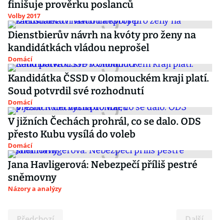
finišuje prověrku poslanců
Volby 2017
Dienstbierův návrh na kvóty pro ženy na
kandidátkách vládou neprošel
Domácí
Kandidátka ČSSD v Olomouckém kraji platí.
Soud potvrdil své rozhodnutí
Domácí
V jižních Čechách prohrál, co se dalo. ODS
přesto Kubu vysílá do voleb
Domácí
Jana Havligerová: Nebezpečí příliš pestré
sněmovny
Názory a analýzy
Předchozí
Další