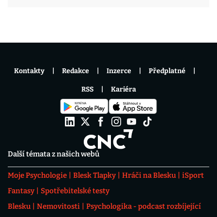
Kontakty
Redakce
Inzerce
Předplatné
RSS
Kariéra
Další témata z našich webů
Moje Psychologie
Blesk Tlapky
Hráči na Blesku
iSport
Fantasy
Spotřebitelské testy
Blesku
Nemovitosti
Psychologika - podcast rozbíjející