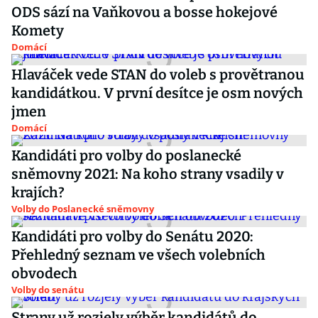
ODS sází na Vaňkovou a bosse hokejové
Komety
Domácí
Hlaváček vede STAN do voleb s provětranou
kandidátkou. V první desítce je osm nových
jmen
Domácí
Kandidáti pro volby do poslanecké
sněmovny 2021: Na koho strany vsadily v
krajích?
Volby do Poslanecké sněmovny
Kandidáti pro volby do Senátu 2020:
Přehledný seznam ve všech volebních
obvodech
Volby do senátu
Strany už rozjely výběr kandidátů do