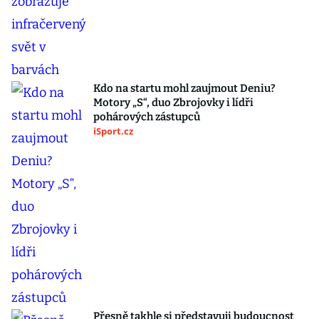
Kdo na startu mohl zaujmout Deniu?
Motory „S“, duo Zbrojovky i lídři
pohárových zástupců
iSport.cz
Přesně takhle si představuji budoucnost