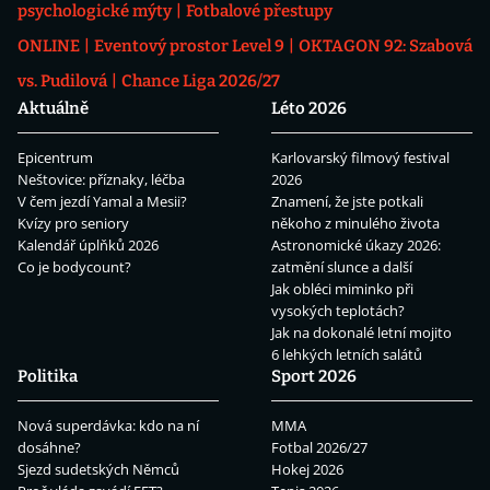
psychologické mýty
Fotbalové přestupy
ONLINE
Eventový prostor Level 9
OKTAGON 92: Szabová
vs. Pudilová
Chance Liga 2026/27
Aktuálně
Léto 2026
Epicentrum
Karlovarský filmový festival
Neštovice: příznaky, léčba
2026
V čem jezdí Yamal a Mesii?
Znamení, že jste potkali
Kvízy pro seniory
někoho z minulého života
Kalendář úplňků 2026
Astronomické úkazy 2026:
Co je bodycount?
zatmění slunce a další
Jak obléci miminko při
vysokých teplotách?
Jak na dokonalé letní mojito
6 lehkých letních salátů
Politika
Sport 2026
Nová superdávka: kdo na ní
MMA
dosáhne?
Fotbal 2026/27
Sjezd sudetských Němců
Hokej 2026