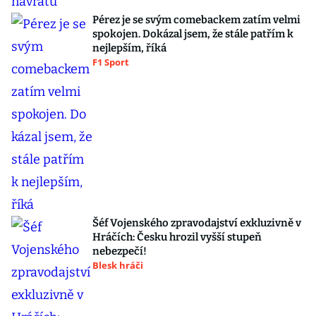
Pérez je se svým comebackem zatím velmi
spokojen. Dokázal jsem, že stále patřím k
nejlepším, říká
F1 Sport
Šéf Vojenského zpravodajství exkluzivně v
Hráčích: Česku hrozil vyšší stupeň
nebezpečí!
Blesk hráči