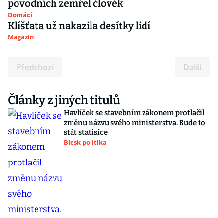
povodních zemřel člověk
Domácí
Klíšťata už nakazila desítky lidí
Magazín
Předchozí
Další
Články z jiných titulů
Havlíček se stavebním zákonem protlačil
změnu názvu svého ministerstva. Bude to
stát statisíce
Blesk politika