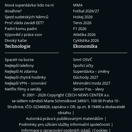
Nová superdávka: kdo na ní
MMA
dosáhne?
Fotbal 2026/27
Sjezd sudetských Němců
Hokej 2026
Proč vláda zavádí EET?
Tenis 2026
Padni komu padni
F1 2026
Výpověď z práce vzor
Atletika 2026
Divoký kačer
Cyklistika 2026
Technologie
Ekonomika
SpaceX na burze
Smrt OSVČ
Nejlepší telefony
Spořicí účty
Nejlepší AI zdarma
Superdávka – změny
Nejlepší chytré hodinky
Důchody 2027
Nejlepší VPN – srovnání
Minimální mzda 2027
Netflix filmy a seriály
Senior Pas – slevy
© 2001 - 2026 Copyright
CZECH NEWS CENTER a.s.
se sídlem náměstí Marie Schmolkové 3493/1, 100 00 Praha 10 -
Strašnice, IČO: 02346826, zapsána v OR, sp.zn. B 19490 a dodavatelé
obsahu
Autorská práva k publikovaným materiálům
Podmínky pro užívání služby informační společnosti
Informace o zpracování osobních údajů
Cookies