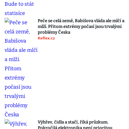
Peče se celá země, Babišova vláda ale mlčí a
mlží. Přitom extrémy počasí jsou trvalými
problémy Česka
Reflex.cz
Výhřev, čidla a stačí, říká průzkum.
Pokročilá elektronika není prioritou