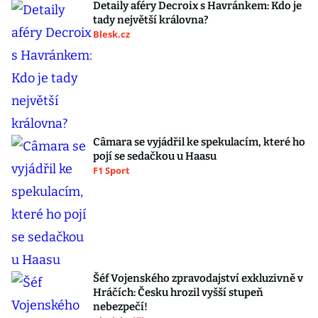
Detaily aféry Decroix s Havránkem: Kdo je
tady největší královna?
Blesk.cz
Câmara se vyjádřil ke spekulacím, které ho
pojí se sedačkou u Haasu
F1 Sport
Šéf Vojenského zpravodajství exkluzivně v
Hráčích: Česku hrozil vyšší stupeň
nebezpečí!