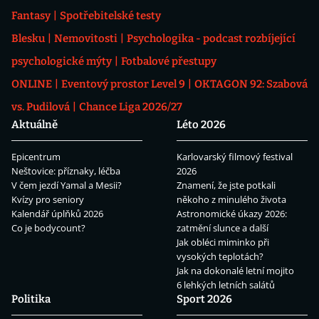
Fantasy
Spotřebitelské testy
Blesku
Nemovitosti
Psychologika - podcast rozbíjející
psychologické mýty
Fotbalové přestupy
ONLINE
Eventový prostor Level 9
OKTAGON 92: Szabová
vs. Pudilová
Chance Liga 2026/27
Aktuálně
Léto 2026
Epicentrum
Karlovarský filmový festival
Neštovice: příznaky, léčba
2026
V čem jezdí Yamal a Mesii?
Znamení, že jste potkali
Kvízy pro seniory
někoho z minulého života
Kalendář úplňků 2026
Astronomické úkazy 2026:
Co je bodycount?
zatmění slunce a další
Jak obléci miminko při
vysokých teplotách?
Jak na dokonalé letní mojito
6 lehkých letních salátů
Politika
Sport 2026