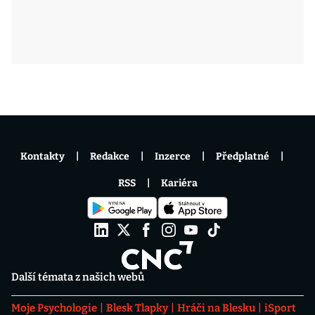
Kontakty
Redakce
Inzerce
Předplatné
RSS
Kariéra
Další témata z našich webů
Moje Psychologie
Blesk Tlapky
Hráči na Blesku
iSport