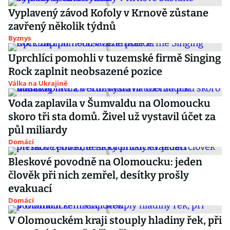
Vyplavený závod Kofoly v Krnově zůstane
zavřený několik týdnů
Byznys
Uprchlíci pomohli v tuzemské firmě Singing
Rock zaplnit neobsazené pozice
Válka na Ukrajině
Voda zaplavila v Šumvaldu na Olomoucku
skoro tři sta domů. Živel už vystavil účet za
půl miliardy
Domácí
Bleskové povodně na Olomoucku: jeden
člověk při nich zemřel, desítky prošly
evakuací
Domácí
V Olomouckém kraji stouply hladiny řek, při