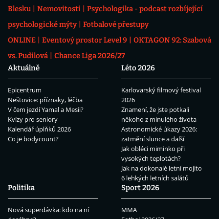
Blesku
Nemovitosti
Psychologika - podcast rozbíjející
psychologické mýty
Fotbalové přestupy
ONLINE
Eventový prostor Level 9
OKTAGON 92: Szabová
vs. Pudilová
Chance Liga 2026/27
Aktuálně
Léto 2026
Epicentrum
Karlovarský filmový festival
Neštovice: příznaky, léčba
2026
V čem jezdí Yamal a Mesii?
Znamení, že jste potkali
Kvízy pro seniory
někoho z minulého života
Kalendář úplňků 2026
Astronomické úkazy 2026:
Co je bodycount?
zatmění slunce a další
Jak obléci miminko při
vysokých teplotách?
Jak na dokonalé letní mojito
6 lehkých letních salátů
Politika
Sport 2026
Nová superdávka: kdo na ní
MMA