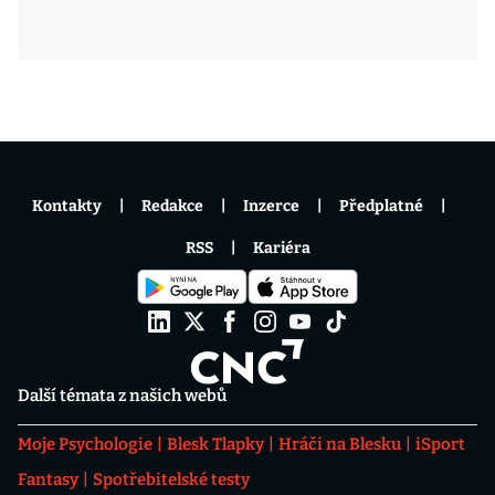
Kontakty
Redakce
Inzerce
Předplatné
RSS
Kariéra
Další témata z našich webů
Moje Psychologie
Blesk Tlapky
Hráči na Blesku
iSport
Fantasy
Spotřebitelské testy