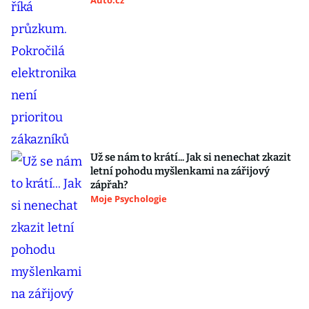
Auto.cz
Už se nám to krátí... Jak si nenechat zkazit
letní pohodu myšlenkami na zářijový
zápřah?
Moje Psychologie