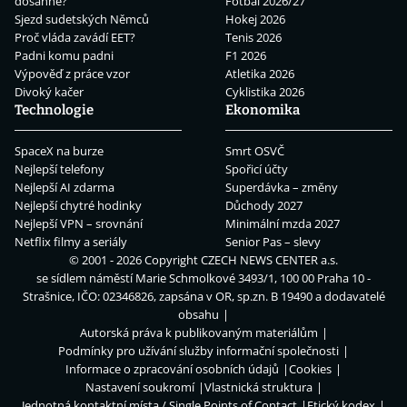
dosáhne?
Fotbal 2026/27
Sjezd sudetských Němců
Hokej 2026
Proč vláda zavádí EET?
Tenis 2026
Padni komu padni
F1 2026
Výpověď z práce vzor
Atletika 2026
Divoký kačer
Cyklistika 2026
Technologie
Ekonomika
SpaceX na burze
Smrt OSVČ
Nejlepší telefony
Spořicí účty
Nejlepší AI zdarma
Superdávka – změny
Nejlepší chytré hodinky
Důchody 2027
Nejlepší VPN – srovnání
Minimální mzda 2027
Netflix filmy a seriály
Senior Pas – slevy
© 2001 - 2026 Copyright
CZECH NEWS CENTER a.s.
se sídlem náměstí Marie Schmolkové 3493/1, 100 00 Praha 10 -
Strašnice, IČO: 02346826, zapsána v OR, sp.zn. B 19490 a dodavatelé
obsahu
Autorská práva k publikovaným materiálům
Podmínky pro užívání služby informační společnosti
Informace o zpracování osobních údajů
Cookies
Nastavení soukromí
Vlastnická struktura
Jednotná kontaktní místa / Single Points of Contact
Etický kodex