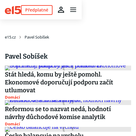
Předplatné
e15.cz
Pavel Sobíšek
Pavel Sobíšek
Stát hledá, komu by ještě pomohl.
Ekonomové doporučují podporu začít
utlumovat
Domácí
Reformou se to nazvat nedá, hodnotí
návrhy důchodové komise analytik
Domácí
Česko balancuje na vrcholu