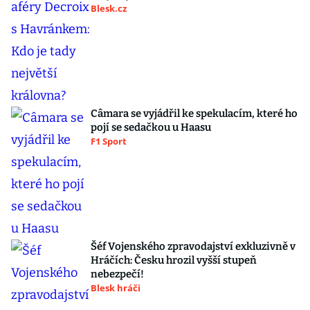
Blesk.cz
Câmara se vyjádřil ke spekulacím, které ho
pojí se sedačkou u Haasu
F1 Sport
Šéf Vojenského zpravodajství exkluzivně v
Hráčích: Česku hrozil vyšší stupeň
nebezpečí!
Blesk hráči