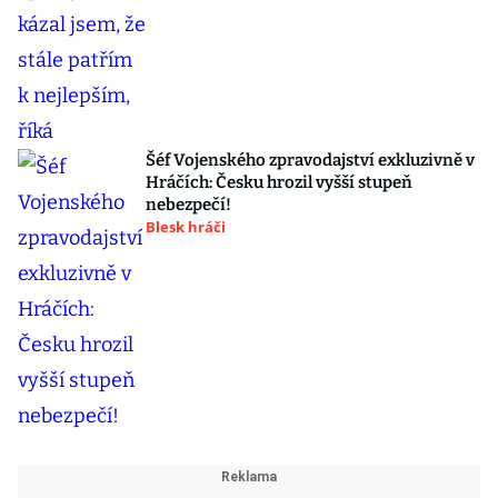
Šéf Vojenského zpravodajství exkluzivně v
Hráčích: Česku hrozil vyšší stupeň
nebezpečí!
Blesk hráči