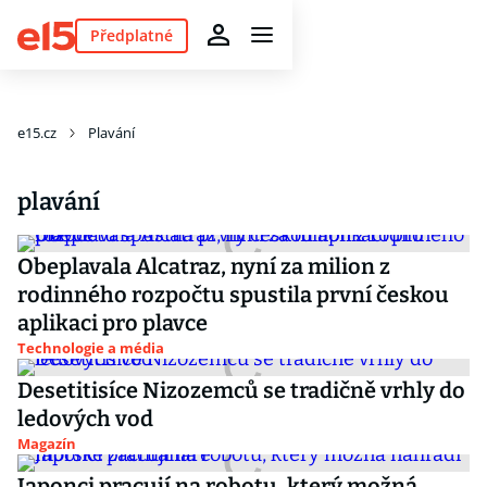
Předplatné
e15.cz
Plavání
plavání
Obeplavala Alcatraz, nyní za milion z
rodinného rozpočtu spustila první českou
aplikaci pro plavce
Technologie a média
Desetitisíce Nizozemců se tradičně vrhly do
ledových vod
Magazín
Japonci pracují na robotu, který možná