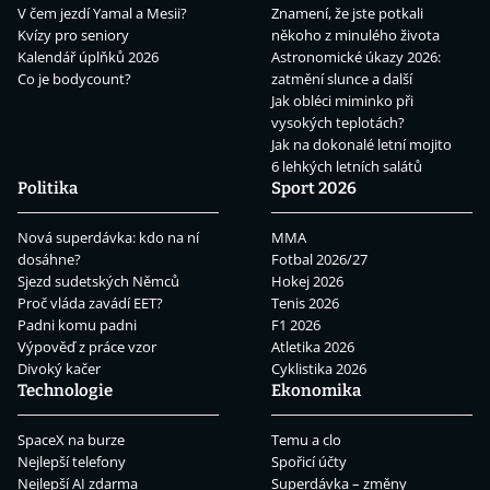
V čem jezdí Yamal a Mesii?
Znamení, že jste potkali
Kvízy pro seniory
někoho z minulého života
Kalendář úplňků 2026
Astronomické úkazy 2026:
Co je bodycount?
zatmění slunce a další
Jak obléci miminko při
vysokých teplotách?
Jak na dokonalé letní mojito
6 lehkých letních salátů
Politika
Sport 2026
Nová superdávka: kdo na ní
MMA
dosáhne?
Fotbal 2026/27
Sjezd sudetských Němců
Hokej 2026
Proč vláda zavádí EET?
Tenis 2026
Padni komu padni
F1 2026
Výpověď z práce vzor
Atletika 2026
Divoký kačer
Cyklistika 2026
Technologie
Ekonomika
SpaceX na burze
Temu a clo
Nejlepší telefony
Spořicí účty
Nejlepší AI zdarma
Superdávka – změny