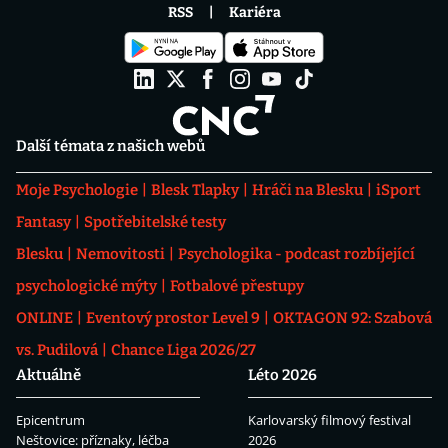
RSS
Kariéra
Další témata z našich webů
Moje Psychologie
Blesk Tlapky
Hráči na Blesku
iSport
Fantasy
Spotřebitelské testy
Blesku
Nemovitosti
Psychologika - podcast rozbíjející
psychologické mýty
Fotbalové přestupy
ONLINE
Eventový prostor Level 9
OKTAGON 92: Szabová
vs. Pudilová
Chance Liga 2026/27
Aktuálně
Léto 2026
Epicentrum
Karlovarský filmový festival
Neštovice: příznaky, léčba
2026