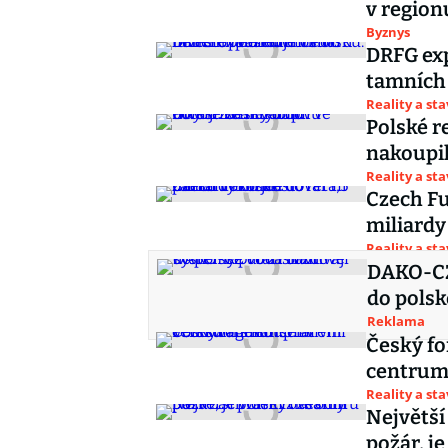
v region
Byznys
DRFG exp
tamních 
Reality a st
Polské r
nakoupil
Reality a st
Czech Fu
miliardy
Reality a st
DAKO-CZ
do polsk
Reklama
Český fo
centrum
Reality a st
Největší
požár, je