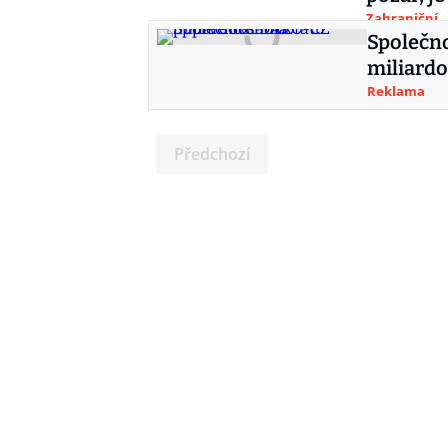
Zahraniční
Společn
miliard
Reklama
Předchozí