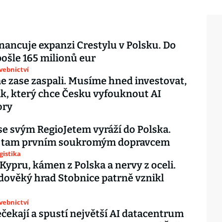
inancuje expanzi Crestylu v Polsku. Do
pošle 165 milionů eur
avebnictví
e zase zaspali. Musíme hned investovat,
ák, který chce Česku vyfouknout AI
ory
se svým RegioJetem vyráží do Polska.
e tam prvním soukromým dopravcem
gistika
 Kypru, kámen z Polska a nervy z oceli.
edověký hrad Stobnice patrně vznikl
avebnictví
ečekají a spustí největší AI datacentrum