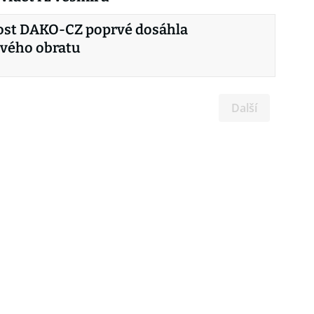
ost DAKO-CZ poprvé dosáhla
ového obratu
Další