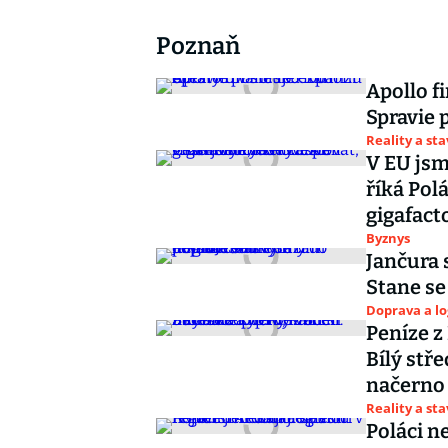
Poznaň
Apollo f
Spravie 
Reality a st
V EU jsm
říká Pol
gigafact
Byznys
Jančura 
Stane s
Doprava a lo
Peníze z
Bílý stř
načerno
Reality a st
Poláci n