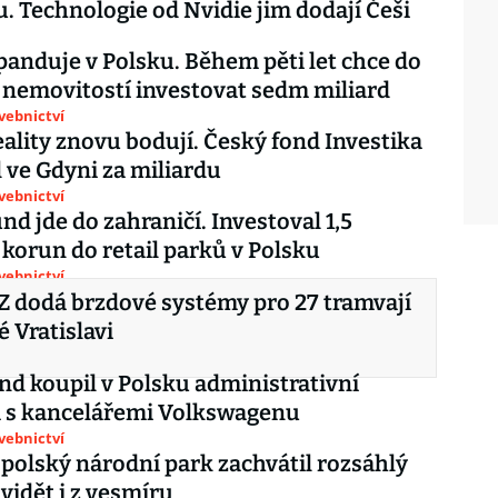
u. Technologie od Nvidie jim dodají Češi
anduje v Polsku. Během pěti let chce do
nemovitostí investovat sedm miliard
avebnictví
eality znovu bodují. Český fond Investika
 ve Gdyni za miliardu
avebnictví
nd jde do zahraničí. Investoval 1,5
 korun do retail parků v Polsku
avebnictví
 dodá brzdové systémy pro 27 tramvají
é Vratislavi
nd koupil v Polsku administrativní
 s kancelářemi Volkswagenu
avebnictví
 polský národní park zachvátil rozsáhlý
 vidět i z vesmíru