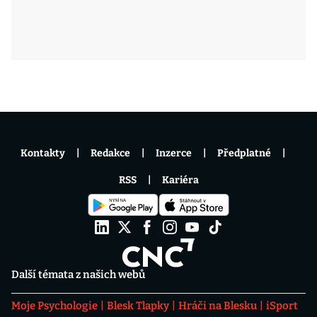
Kontakty
Redakce
Inzerce
Předplatné
RSS
Kariéra
Další témata z našich webů
Moje Psychologie
Blesk Tlapky
Hráči na Blesku
iSport