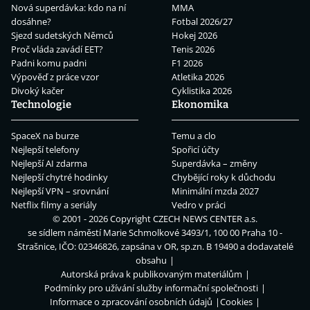
Nová superdávka: kdo na ní
MMA
dosáhne?
Fotbal 2026/27
Sjezd sudetských Němců
Hokej 2026
Proč vláda zavádí EET?
Tenis 2026
Padni komu padni
F1 2026
Výpověď z práce vzor
Atletika 2026
Divoký kačer
Cyklistika 2026
Technologie
Ekonomika
SpaceX na burze
Temu a clo
Nejlepší telefony
Spořicí účty
Nejlepší AI zdarma
Superdávka – změny
Nejlepší chytré hodinky
Chybějící roky k důchodu
Nejlepší VPN – srovnání
Minimální mzda 2027
Netflix filmy a seriály
Vedro v práci
© 2001 - 2026 Copyright
CZECH NEWS CENTER a.s.
se sídlem náměstí Marie Schmolkové 3493/1, 100 00 Praha 10 -
Strašnice, IČO: 02346826, zapsána v OR, sp.zn. B 19490 a dodavatelé
obsahu
Autorská práva k publikovaným materiálům
Podmínky pro užívání služby informační společnosti
Informace o zpracování osobních údajů
Cookies