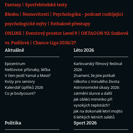
Fantasy
Spotřebitelské testy
Blesku
Nemovitosti
Psychologika - podcast rozbíjející
psychologické mýty
Fotbalové přestupy
ONLINE
Eventový prostor Level 9
OKTAGON 92: Szabová
vs. Pudilová
Chance Liga 2026/27
Aktuálně
Léto 2026
Epicentrum
Karlovarský filmový festival
Neštovice: příznaky, léčba
2026
V čem jezdí Yamal a Mesii?
Znamení, že jste potkali
Kvízy pro seniory
někoho z minulého života
Kalendář úplňků 2026
Astronomické úkazy 2026:
Co je bodycount?
zatmění slunce a další
Jak obléci miminko při
vysokých teplotách?
Jak na dokonalé letní mojito
6 lehkých letních salátů
Politika
Sport 2026