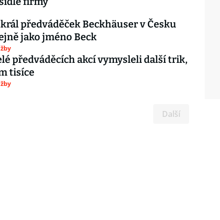
sídle firmy
 král předváděček Beckhäuser v Česku
tejně jako jméno Beck
užby
lé předváděcích akcí vymysleli další trik,
m tisíce
užby
Další