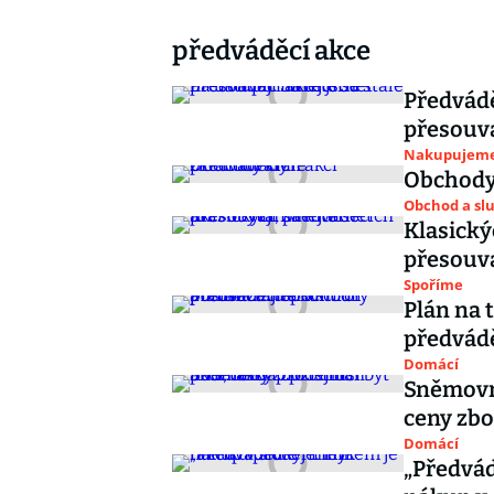
předváděcí akce
Předvádě
přesouva
Nakupujem
Obchody 
Obchod a sl
Klasický
přesouva
Spoříme
Plán na 
předvádě
Domácí
Sněmovna
ceny zbo
Domácí
„Předvád