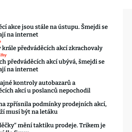
cí akce jsou stále na ústupu. Šmejdi se
jí na internet
e
krále předváděcích akcí zkrachovaly
užby
ch předváděcích akcí ubývá, šmejdi se
jí na internet
tajné kontroly autobazarů a
cích akcí u poslanců nepochodil
 zpřísnila podmínky prodejních akcí,
ží musí být na letáku
ěčky“ mění taktiku prodeje. Trikem je