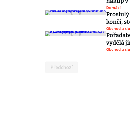
nákup v 
Domácí
Proslulý
končí, s
Obchod a sl
Pořadate
vydělá ji
Obchod a sl
Předchozí