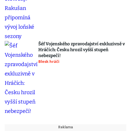
Šéf Vojenského zpravodajství exkluzivně v
Hráčích: Česku hrozil vyšší stupeň
nebezpečí!
Blesk hráči