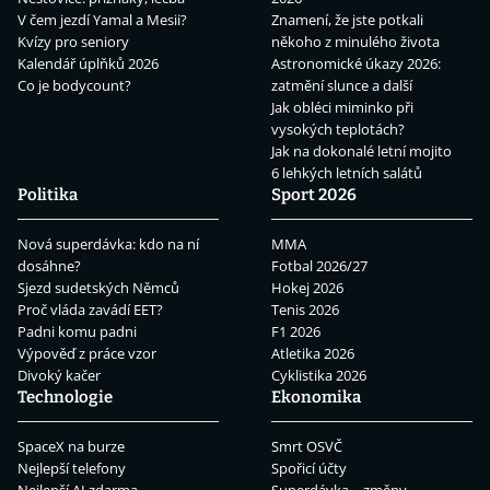
V čem jezdí Yamal a Mesii?
Znamení, že jste potkali
Kvízy pro seniory
někoho z minulého života
Kalendář úplňků 2026
Astronomické úkazy 2026:
Co je bodycount?
zatmění slunce a další
Jak obléci miminko při
vysokých teplotách?
Jak na dokonalé letní mojito
6 lehkých letních salátů
Politika
Sport 2026
Nová superdávka: kdo na ní
MMA
dosáhne?
Fotbal 2026/27
Sjezd sudetských Němců
Hokej 2026
Proč vláda zavádí EET?
Tenis 2026
Padni komu padni
F1 2026
Výpověď z práce vzor
Atletika 2026
Divoký kačer
Cyklistika 2026
Technologie
Ekonomika
SpaceX na burze
Smrt OSVČ
Nejlepší telefony
Spořicí účty