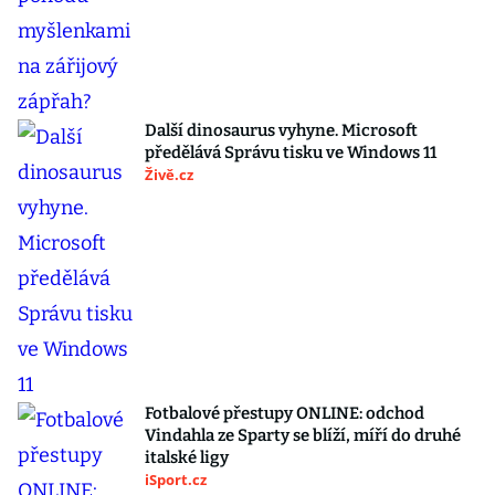
Další dinosaurus vyhyne. Microsoft
předělává Správu tisku ve Windows 11
Živě.cz
Fotbalové přestupy ONLINE: odchod
Vindahla ze Sparty se blíží, míří do druhé
italské ligy
iSport.cz