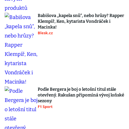
Babišova „kapela snů“, nebo hrůzy? Rapper
Klempíř, Ken, kytarista Vondráček i
Macinka!
Blesk.cz
Podle Bergera je boj o letošní titul stále
otevřený. Rakušan připomíná vývoj loňské
sezony
F1 Sport