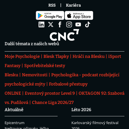
RSS
Kariéra
Další témata z našich webů
Moje Psychologie
Blesk Tlapky
Hráči na Blesku
iSport
Fantasy
Spotřebitelské testy
Blesku
Nemovitosti
Psychologika - podcast rozbíjející
psychologické mýty
Fotbalové přestupy
ONLINE
Eventový prostor Level 9
OKTAGON 92: Szabová
vs. Pudilová
Chance Liga 2026/27
Aktuálně
Léto 2026
Epicentrum
Karlovarský filmový festival
Neštovice: příznaky, léčba
2026