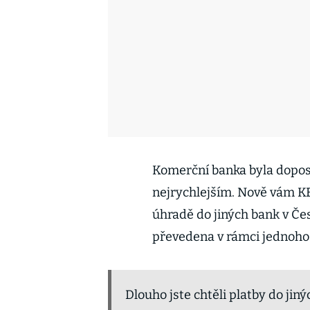
Komerční banka byla doposu
nejrychlejším. Nově vám K
úhradě do jiných bank v Če
převedena v rámci jednoho d
Dlouho jste chtěli platby do jiný