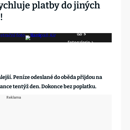
chluje platby do jiných
!
5
Fotogalerie
ejší. Peníze odeslané do oběda přijdou na
bance tentýž den. Dokonce bez poplatku.