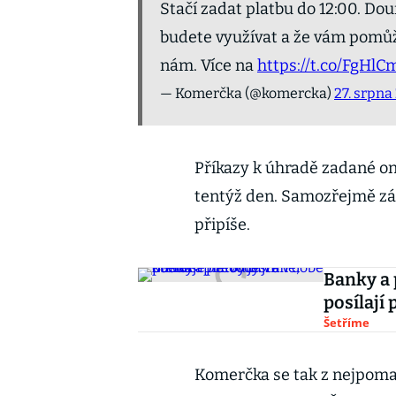
Stačí zadat platbu do 12:00. Dou
budete využívat a že vám pomůže
nám. Více na
https://t.co/FgHl
— Komerčka (@komercka)
27. srpna
Příkazy k úhradě zadané on
tentýž den. Samozřejmě zále
připíše.
Banky a 
posílají
Šetříme
Komerčka se tak z nejpoma