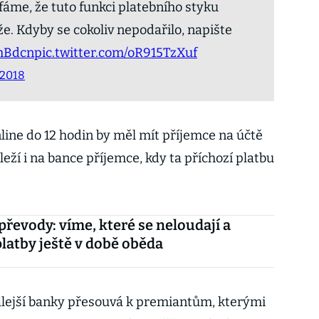
fáme, že tuto funkci platebního styku
. Kdyby se cokoliv nepodařilo, napište
CmBdcn
pic.twitter.com/oR915TzXuf
 2018
line do 12 hodin by měl mít příjemce na účtě
ží i na bance příjemce, kdy ta příchozí platbu
převody: víme, které se neloudají a
 platby ještě v době oběda
lejší banky přesouvá k premiantům, kterými