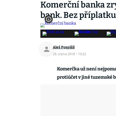
Komerční banka zry
bank. Bez příplatku
Aleš Pospíšil
28. srpna 2018
·
10:22
Komerčka už není nejpomal
protiúčet v jiné tuzemské 