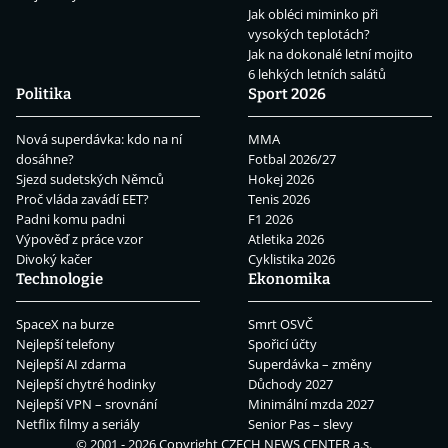
Jak obléci miminko při
vysokých teplotách?
Jak na dokonalé letní mojito
6 lehkých letních salátů
Politika
Sport 2026
Nová superdávka: kdo na ní
MMA
dosáhne?
Fotbal 2026/27
Sjezd sudetských Němců
Hokej 2026
Proč vláda zavádí EET?
Tenis 2026
Padni komu padni
F1 2026
Výpověď z práce vzor
Atletika 2026
Divoký kačer
Cyklistika 2026
Technologie
Ekonomika
SpaceX na burze
Smrt OSVČ
Nejlepší telefony
Spořicí účty
Nejlepší AI zdarma
Superdávka – změny
Nejlepší chytré hodinky
Důchody 2027
Nejlepší VPN – srovnání
Minimální mzda 2027
Netflix filmy a seriály
Senior Pas – slevy
© 2001 - 2026 Copyright
CZECH NEWS CENTER a.s.