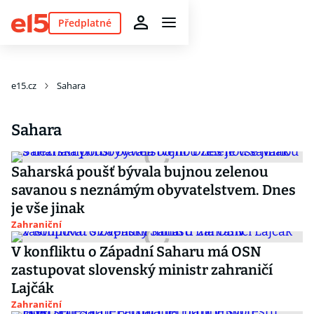
Předplatné
e15.cz
Sahara
Sahara
Saharská poušť bývala bujnou zelenou
savanou s neznámým obyvatelstvem. Dnes
je vše jinak
Zahraniční
V konfliktu o Západní Saharu má OSN
zastupovat slovenský ministr zahraničí
Lajčák
Zahraniční