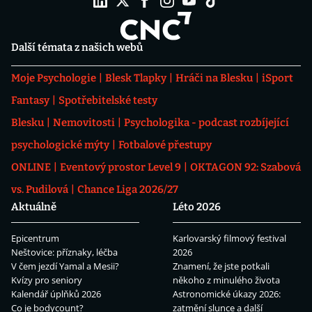
Další témata z našich webů
Moje Psychologie
Blesk Tlapky
Hráči na Blesku
iSport
Fantasy
Spotřebitelské testy
Blesku
Nemovitosti
Psychologika - podcast rozbíjející
psychologické mýty
Fotbalové přestupy
ONLINE
Eventový prostor Level 9
OKTAGON 92: Szabová
vs. Pudilová
Chance Liga 2026/27
Aktuálně
Léto 2026
Epicentrum
Karlovarský filmový festival
Neštovice: příznaky, léčba
2026
V čem jezdí Yamal a Mesii?
Znamení, že jste potkali
Kvízy pro seniory
někoho z minulého života
Kalendář úplňků 2026
Astronomické úkazy 2026:
Co je bodycount?
zatmění slunce a další