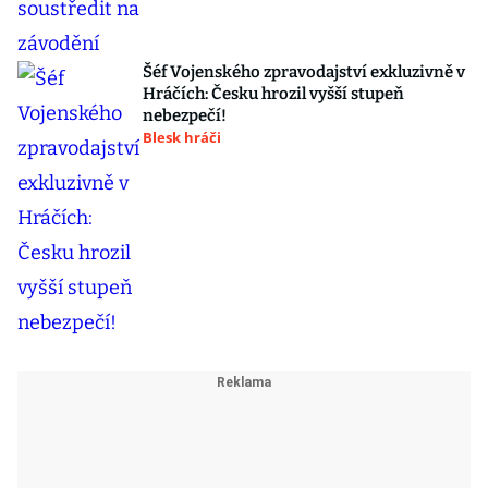
Šéf Vojenského zpravodajství exkluzivně v
Hráčích: Česku hrozil vyšší stupeň
nebezpečí!
Blesk hráči