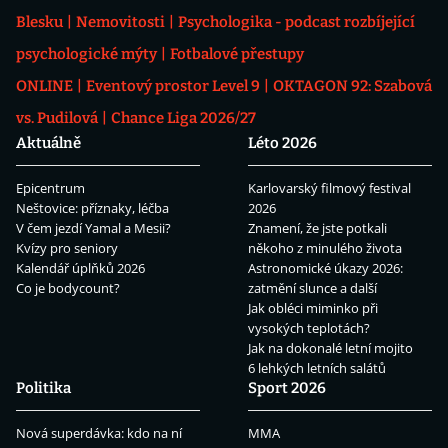
Blesku
Nemovitosti
Psychologika - podcast rozbíjející
psychologické mýty
Fotbalové přestupy
ONLINE
Eventový prostor Level 9
OKTAGON 92: Szabová
vs. Pudilová
Chance Liga 2026/27
Aktuálně
Léto 2026
Epicentrum
Karlovarský filmový festival
Neštovice: příznaky, léčba
2026
V čem jezdí Yamal a Mesii?
Znamení, že jste potkali
Kvízy pro seniory
někoho z minulého života
Kalendář úplňků 2026
Astronomické úkazy 2026:
Co je bodycount?
zatmění slunce a další
Jak obléci miminko při
vysokých teplotách?
Jak na dokonalé letní mojito
6 lehkých letních salátů
Politika
Sport 2026
Nová superdávka: kdo na ní
MMA