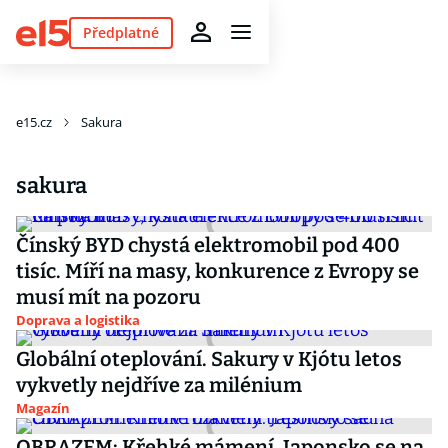
Předplatné
e15.cz
Sakura
sakura
Čínský BYD chystá elektromobil pod 400
tisíc. Míří na masy, konkurence z Evropy se
musí mít na pozoru
Doprava a logistika
Globální oteplování. Sakury v Kjótu letos
vykvetly nejdříve za milénium
Magazín
OBRAZEM: Křehké mámení. Japonsko se na