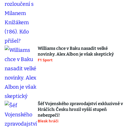
Williams chce v Baku nasadit velké
novinky. Alex Albon je však skeptický
F1 Sport
Šéf Vojenského zpravodajství exkluzivně v
Hráčích: Česku hrozil vyšší stupeň
nebezpečí!
Blesk hráči