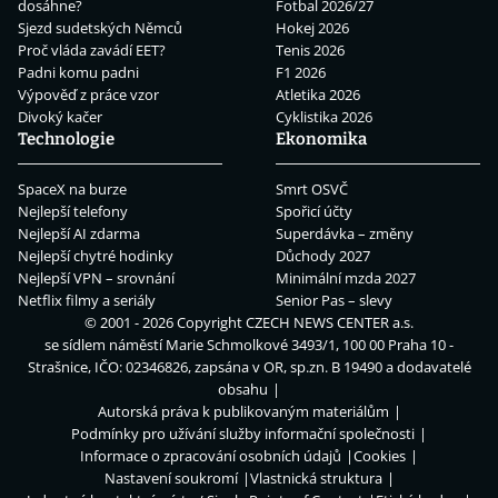
dosáhne?
Fotbal 2026/27
Sjezd sudetských Němců
Hokej 2026
Proč vláda zavádí EET?
Tenis 2026
Padni komu padni
F1 2026
Výpověď z práce vzor
Atletika 2026
Divoký kačer
Cyklistika 2026
Technologie
Ekonomika
SpaceX na burze
Smrt OSVČ
Nejlepší telefony
Spořicí účty
Nejlepší AI zdarma
Superdávka – změny
Nejlepší chytré hodinky
Důchody 2027
Nejlepší VPN – srovnání
Minimální mzda 2027
Netflix filmy a seriály
Senior Pas – slevy
© 2001 - 2026 Copyright
CZECH NEWS CENTER a.s.
se sídlem náměstí Marie Schmolkové 3493/1, 100 00 Praha 10 -
Strašnice, IČO: 02346826, zapsána v OR, sp.zn. B 19490 a dodavatelé
obsahu
Autorská práva k publikovaným materiálům
Podmínky pro užívání služby informační společnosti
Informace o zpracování osobních údajů
Cookies
Nastavení soukromí
Vlastnická struktura