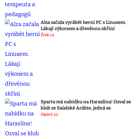
Alza začala vyrábět herní PC s Linuxem.
Lákají výkonem a dřevěnou skříní
Živě.cz
Sparta má nabídku na Haraslína! Ozval se
klub ze Saúdské Arábie, jedná se
iSport.cz