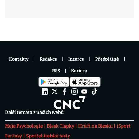
Kontakty
Redakce
Inzerce
Předplatné
RSS
Kariéra
Další témata z našich webů
Moje Psychologie
Blesk Tlapky
Hráči na Blesku
iSport
Fantasy
Spotřebitelské testy