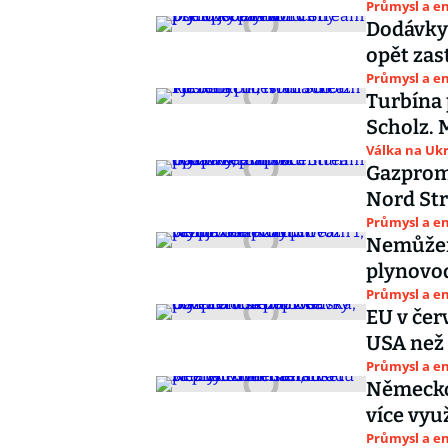
Průmysl a e
Dodávky
opět zas
Průmysl a e
Turbína 
Scholz. 
Válka na Ukr
Gazprom 
Nord St
Průmysl a e
Nemůžem
plynovo
Průmysl a e
EU v čer
USA než 
Průmysl a e
Německo
více vyu
Průmysl a e