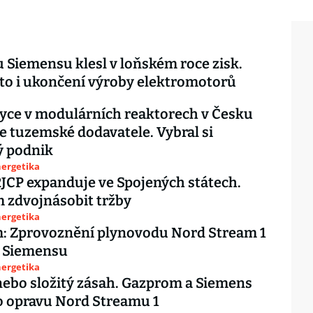
Siemensu klesl v loňském roce zisk.
to i ukončení výroby elektromotorů
yce v modulárních reaktorech v Česku
e tuzemské dodavatele. Vybral si
 podnik
nergetika
2JCP expanduje ve Spojených státech.
 zdvojnásobit tržby
nergetika
: Zprovoznění plynovodu Nord Stream 1
a Siemensu
nergetika
nebo složitý zásah. Gazprom a Siemens
o opravu Nord Streamu 1