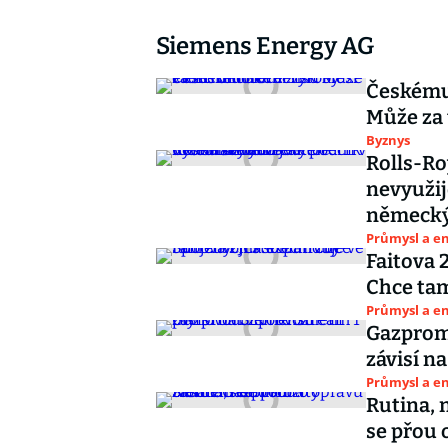
Siemens Energy AG
Českému 
Může za 
Byznys
Rolls-Ro
nevyužij
německý
Průmysl a e
Faitova 
Chce tam
Průmysl a e
Gazprom
závisí n
Průmysl a e
Rutina, 
se přou 