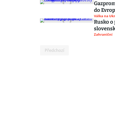
Gazprom
do Evrop
Válka na Ukr
Rusko o 
slovensk
Zahraniční
Předchozí