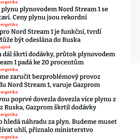
nergetika
 plynu plynovodem Nord Stream 1 se
taví. Ceny plynu jsou rekordní
nergetika
pro Nord Stream 1 je funkční, tvrdí
Může být odeslána do Ruska
ajině
dál škrtí dodávky, průtok plynovodem
ream 1 padá ke 20 procentům
nergetika
e zaručit bezproblémový provoz
du Nord Stream 1, varuje Gazprom
nergetika
vnu poprvé dovezla dovezla více plynu z
z Ruska, Gazprom škrtil dodávky
nergetika
 hledá náhradu za plyn. Budeme muset
žívat uhlí, přiznalo ministerstvo
nergetika