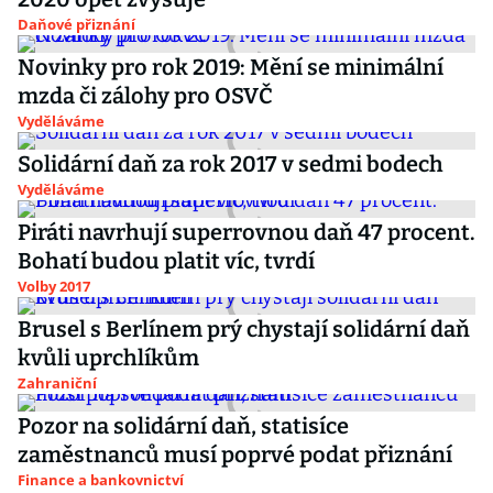
Daňové přiznání
Novinky pro rok 2019: Mění se minimální
mzda či zálohy pro OSVČ
Vyděláváme
Solidární daň za rok 2017 v sedmi bodech
Vyděláváme
Piráti navrhují superrovnou daň 47 procent.
Bohatí budou platit víc, tvrdí
Volby 2017
Brusel s Berlínem prý chystají solidární daň
kvůli uprchlíkům
Zahraniční
Pozor na solidární daň, statisíce
zaměstnanců musí poprvé podat přiznání
Finance a bankovnictví