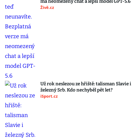
má neomezený chat a lepší model GPT-5.6
Živě.cz
Už rok neslezou ze hřiště: talisman Slavie i
železný Srb. Kdo nechyběl pět let?
iSport.cz