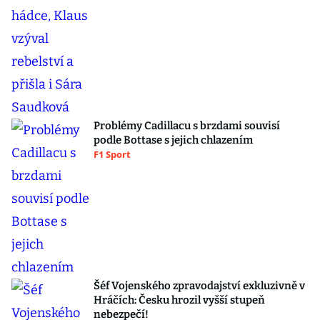
Problémy Cadillacu s brzdami souvisí
podle Bottase s jejich chlazením
F1 Sport
Šéf Vojenského zpravodajství exkluzivně v
Hráčích: Česku hrozil vyšší stupeň
nebezpečí!