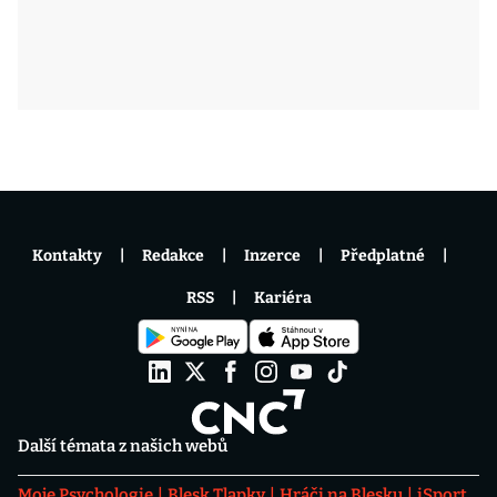
Kontakty
Redakce
Inzerce
Předplatné
RSS
Kariéra
Další témata z našich webů
Moje Psychologie
Blesk Tlapky
Hráči na Blesku
iSport