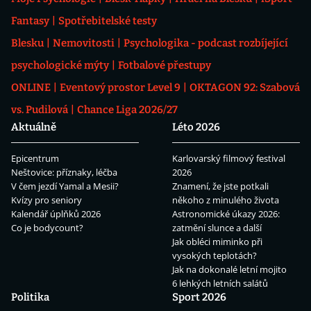
Fantasy
Spotřebitelské testy
Blesku
Nemovitosti
Psychologika - podcast rozbíjející
psychologické mýty
Fotbalové přestupy
ONLINE
Eventový prostor Level 9
OKTAGON 92: Szabová
vs. Pudilová
Chance Liga 2026/27
Aktuálně
Léto 2026
Epicentrum
Karlovarský filmový festival
Neštovice: příznaky, léčba
2026
V čem jezdí Yamal a Mesii?
Znamení, že jste potkali
Kvízy pro seniory
někoho z minulého života
Kalendář úplňků 2026
Astronomické úkazy 2026:
Co je bodycount?
zatmění slunce a další
Jak obléci miminko při
vysokých teplotách?
Jak na dokonalé letní mojito
6 lehkých letních salátů
Politika
Sport 2026