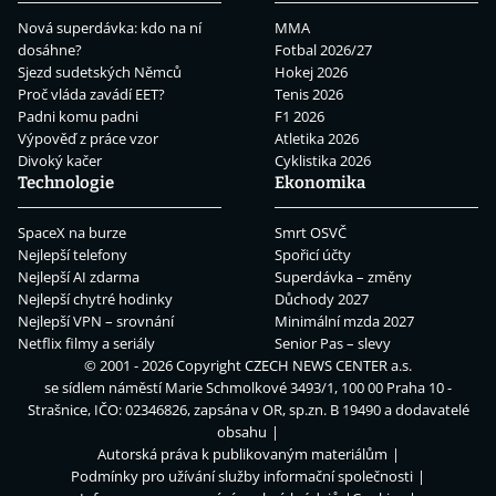
Nová superdávka: kdo na ní
MMA
dosáhne?
Fotbal 2026/27
Sjezd sudetských Němců
Hokej 2026
Proč vláda zavádí EET?
Tenis 2026
Padni komu padni
F1 2026
Výpověď z práce vzor
Atletika 2026
Divoký kačer
Cyklistika 2026
Technologie
Ekonomika
SpaceX na burze
Smrt OSVČ
Nejlepší telefony
Spořicí účty
Nejlepší AI zdarma
Superdávka – změny
Nejlepší chytré hodinky
Důchody 2027
Nejlepší VPN – srovnání
Minimální mzda 2027
Netflix filmy a seriály
Senior Pas – slevy
© 2001 - 2026 Copyright
CZECH NEWS CENTER a.s.
se sídlem náměstí Marie Schmolkové 3493/1, 100 00 Praha 10 -
Strašnice, IČO: 02346826, zapsána v OR, sp.zn. B 19490 a dodavatelé
obsahu
Autorská práva k publikovaným materiálům
Podmínky pro užívání služby informační společnosti