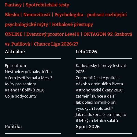
Fantasy
Spotřebitelské testy
Blesku
Nemovitosti
Psychologika - podcast rozbíjející
psychologické mýty
Fotbalové přestupy
ONLINE
Eventový prostor Level 9
OKTAGON 92: Szabová
vs. Pudilová
Chance Liga 2026/27
Aktuálně
Léto 2026
Epicentrum
Karlovarský filmový festival
Neštovice: příznaky, léčba
2026
V čem jezdí Yamal a Mesii?
Znamení, že jste potkali
Kvízy pro seniory
někoho z minulého života
Kalendář úplňků 2026
Astronomické úkazy 2026:
Co je bodycount?
zatmění slunce a další
Jak obléci miminko při
vysokých teplotách?
Jak na dokonalé letní mojito
6 lehkých letních salátů
Politika
Sport 2026