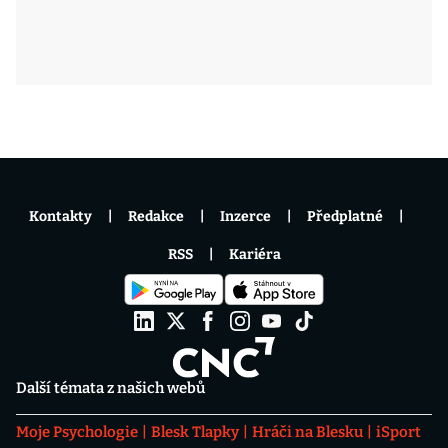
Kontakty
Redakce
Inzerce
Předplatné
RSS
Kariéra
Další témata z našich webů
Moje Psychologie
Blesk Tlapky
Hráči na Blesku
iSport