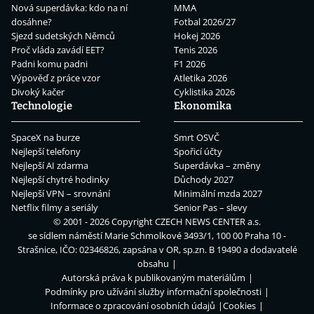
Nová superdávka: kdo na ní
MMA
dosáhne?
Fotbal 2026/27
Sjezd sudetských Němců
Hokej 2026
Proč vláda zavádí EET?
Tenis 2026
Padni komu padni
F1 2026
Výpověď z práce vzor
Atletika 2026
Divoký kačer
Cyklistika 2026
Technologie
Ekonomika
SpaceX na burze
Smrt OSVČ
Nejlepší telefony
Spořicí účty
Nejlepší AI zdarma
Superdávka – změny
Nejlepší chytré hodinky
Důchody 2027
Nejlepší VPN – srovnání
Minimální mzda 2027
Netflix filmy a seriály
Senior Pas – slevy
© 2001 - 2026 Copyright
CZECH NEWS CENTER a.s.
se sídlem náměstí Marie Schmolkové 3493/1, 100 00 Praha 10 -
Strašnice, IČO: 02346826, zapsána v OR, sp.zn. B 19490 a dodavatelé
obsahu
Autorská práva k publikovaným materiálům
Podmínky pro užívání služby informační společnosti
Informace o zpracování osobních údajů
Cookies