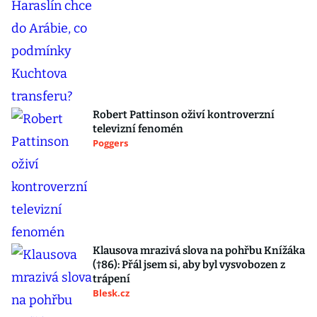
Robert Pattinson oživí kontroverzní
televizní fenomén
Poggers
Klausova mrazivá slova na pohřbu Knížáka
(†86): Přál jsem si, aby byl vysvobozen z
trápení
Blesk.cz