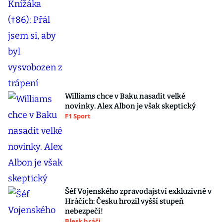
Williams chce v Baku nasadit velké
novinky. Alex Albon je však skeptický
F1 Sport
Šéf Vojenského zpravodajství exkluzivně v
Hráčích: Česku hrozil vyšší stupeň
nebezpečí!
Blesk hráči