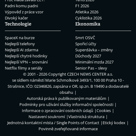
Padni komu padni
F1 2026
Výpověď z práce vzor
Atletika 2026
Divoký kačer
Cyklistika 2026
Technologie
Ekonomika
SpaceX na burze
Smrt OSVČ
Nejlepší telefony
Spořicí účty
Nejlepší AI zdarma
Superdávka – změny
Nejlepší chytré hodinky
Důchody 2027
Nejlepší VPN – srovnání
Minimální mzda 2027
Netflix filmy a seriály
Senior Pas – slevy
© 2001 - 2026 Copyright
CZECH NEWS CENTER a.s.
se sídlem náměstí Marie Schmolkové 3493/1, 100 00 Praha 10 -
Strašnice, IČO: 02346826, zapsána v OR, sp.zn. B 19490 a dodavatelé
obsahu
Autorská práva k publikovaným materiálům
Podmínky pro užívání služby informační společnosti
Informace o zpracování osobních údajů
Cookies
Nastavení soukromí
Vlastnická struktura
Jednotná kontaktní místa / Single Points of Contact
Etický kodex
Povinně zveřejňované informace