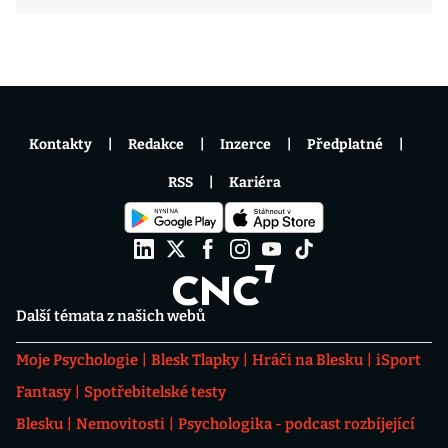
Kontakty
Redakce
Inzerce
Předplatné
RSS
Kariéra
Další témata z našich webů
Moje Psychologie
Blesk Tlapky
Hráči na Blesku
iSport
Fantasy
Spotřebitelské testy
Blesku
Nemovitosti
Psychologika - podcast rozbíjející