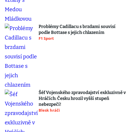
Problémy Cadillacu s brzdami souvisí
podle Bottase s jejich chlazením
F1 Sport
Šéf Vojenského zpravodajství exkluzivně v
Hráčích: Česku hrozil vyšší stupeň
nebezpečí!
Blesk hráči