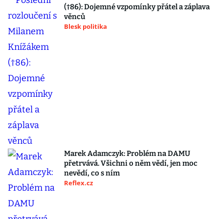
(†86): Dojemné vzpomínky přátel a záplava
věnců
Blesk politika
Marek Adamczyk: Problém na DAMU
přetrvává. Všichni o něm vědí, jen moc
nevědí, co s ním
Reflex.cz