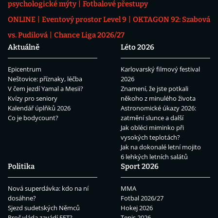
psychologické mýty
Fotbalové přestupy
ONLINE
Eventový prostor Level 9
OKTAGON 92: Szabová
vs. Pudilová
Chance Liga 2026/27
Aktuálně
Léto 2026
Epicentrum
Karlovarský filmový festival
Neštovice: příznaky, léčba
2026
V čem jezdí Yamal a Mesii?
Znamení, že jste potkali
Kvízy pro seniory
někoho z minulého života
Kalendář úplňků 2026
Astronomické úkazy 2026:
Co je bodycount?
zatmění slunce a další
Jak obléci miminko při
vysokých teplotách?
Jak na dokonalé letní mojito
6 lehkých letních salátů
Politika
Sport 2026
Nová superdávka: kdo na ní
MMA
dosáhne?
Fotbal 2026/27
Sjezd sudetských Němců
Hokej 2026
Proč vláda zavádí EET?
Tenis 2026