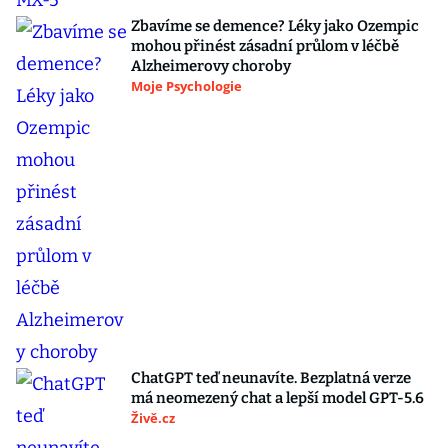
Zbavíme se demence? Léky jako Ozempic
mohou přinést zásadní průlom v léčbě
Alzheimerovy choroby
Moje Psychologie
ChatGPT teď neunavíte. Bezplatná verze
má neomezený chat a lepší model GPT-5.6
Živě.cz