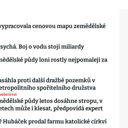
vypracovala cenovou mapu zemědělské
sychá. Boj o vodu stojí miliardy
ědělské půdy loni rostly nejpomaleji za
zasáhla proti další dražbě pozemků v
tropolitního spořitelního družstva
avebnictví
ědělské půdy letos dosáhne stropu, v
letech může i klesat, předpovídá expert
ř Hubáček prodal farmu katolické církví