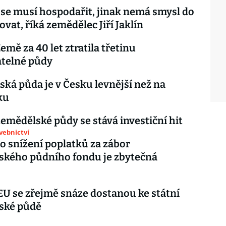
se musí hospodařit, jinak nemá smysl do
ovat, říká zemědělec Jiří Jaklín
emě za 40 let ztratila třetinu
atelné půdy
ká půda je v Česku levnější než na
ku
zemědělské půdy se stává investiční hit
avebnictví
lo snížení poplatků za zábor
ského půdního fondu je zbytečná
U se zřejmě snáze dostanou ke státní
ské půdě