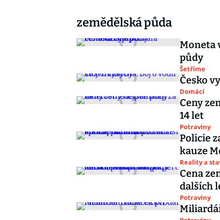
zemědělská půda
Moneta 
půdy
Šetříme
Česko vy
Domácí
Ceny zem
14 let
Potraviny
Policie 
kauze Me
Reality a st
Cena zem
dalších 
Potraviny
Miliardá