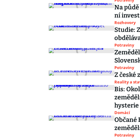
Potraviny
Na půdě 
ní invest
Rozhovory
Studie: Z
obděláv
Potraviny
Zeměděls
Slovens
Potraviny
Z české 
Reality a st
Bis: Oko
zeměděl
hysterie
Domácí
Občané E
zeměděl
Potraviny