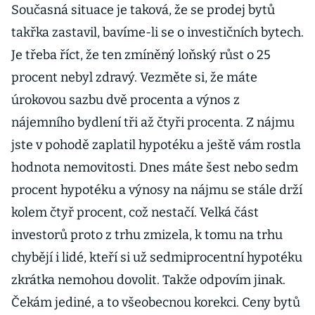
Současná situace je taková, že se prodej bytů
takřka zastavil, bavíme-li se o investičních bytech.
Je třeba říct, že ten zmíněný loňský růst o 25
procent nebyl zdravý. Vezměte si, že máte
úrokovou sazbu dvě procenta a výnos z
nájemního bydlení tři až čtyři procenta. Z nájmu
jste v pohodě zaplatil hypotéku a ještě vám rostla
hodnota nemovitosti. Dnes máte šest nebo sedm
procent hypotéku a výnosy na nájmu se stále drží
kolem čtyř procent, což nestačí. Velká část
investorů proto z trhu zmizela, k tomu na trhu
chybějí i lidé, kteří si už sedmiprocentní hypotéku
zkrátka nemohou dovolit. Takže odpovím jinak.
Čekám jediné, a to všeobecnou korekci. Ceny bytů