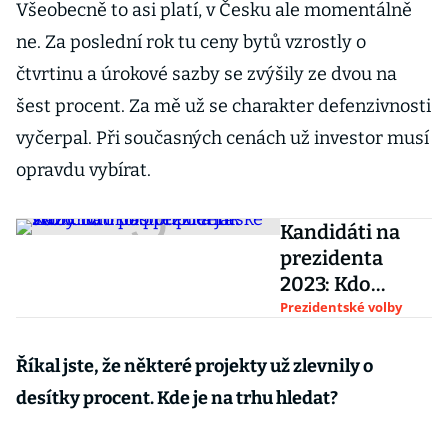
Všeobecně to asi platí, v Česku ale momentálně
ne. Za poslední rok tu ceny bytů vzrostly o
čtvrtinu a úrokové sazby se zvýšily ze dvou na
šest procent. Za mě už se charakter defenzivnosti
vyčerpal. Při současných cenách už investor musí
opravdu vybírat.
Kandidáti na
prezidenta
2023: Kdo
postoupil a jak
Prezidentské volby
skončilo 1.kolo
prezidentské
Říkal jste, že některé projekty už zlevnily o
volby?
desítky procent. Kde je na trhu hledat?