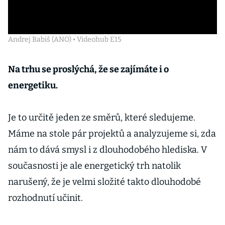
Andrej Babiš (ANO) • Videohub E15
Na trhu se proslýchá, že se zajímáte i o
energetiku.
Je to určitě jeden ze směrů, které sledujeme.
Máme na stole pár projektů a analyzujeme si, zda
nám to dává smysl i z dlouhodobého hlediska. V
současnosti je ale energetický trh natolik
narušený, že je velmi složité takto dlouhodobé
rozhodnutí učinit.