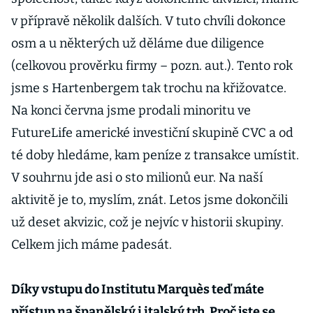
v přípravě několik dalších. V tuto chvíli dokonce
osm a u některých už děláme due diligence
(celkovou prověrku firmy – pozn. aut.). Tento rok
jsme s Hartenbergem tak trochu na křižovatce.
Na konci června jsme prodali minoritu ve
FutureLife americké investiční skupině CVC a od
té doby hledáme, kam peníze z transakce umístit.
V souhrnu jde asi o sto milionů eur. Na naší
aktivitě je to, myslím, znát. Letos jsme dokončili
už deset akvizic, což je nejvíc v historii skupiny.
Celkem jich máme padesát.
Díky vstupu do Institutu Marquès teď máte
přístup na španělský i italský trh. Proč jste se