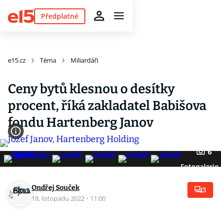
Předplatné
e15.cz
Téma
Miliardáři
Ceny bytů klesnou o desítky
procent, říká zakladatel Babišova
fondu Hartenberg Janov
6
Fotogalerie
Ondřej Souček
3
18. listopadu 2022
·
11:00