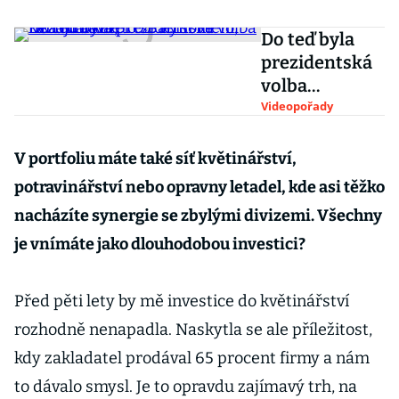
Do teď byla
prezidentská
volba
nezajímavá, to
Videopořady
se nyní mění,
říká marketér
V portfoliu máte také síť květinářství,
o Babišově
potravinářství nebo opravny letadel, kde asi těžko
kandidatuře
nacházíte synergie se zbylými divizemi. Všechny
je vnímáte jako dlouhodobou investici?
Před pěti lety by mě investice do květinářství
rozhodně nenapadla. Naskytla se ale příležitost,
kdy zakladatel prodával 65 procent firmy a nám
to dávalo smysl. Je to opravdu zajímavý trh, na