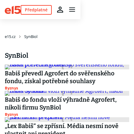
Předplatné
e15.cz
SynBiol
SynBiol
Babiš převedl Agrofert do svěřenského
fondu, získal potřebné souhlasy
Byznys
Babiš do fondu vloží výhradně Agrofert,
nikoli firmu SynBiol
Byznys
„Lex Babiš“ se zpřísní. Média nesmí nově
vlastnit ani prezident