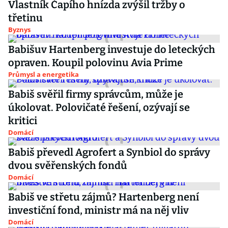
Vlastník Čapího hnízda zvýšil tržby o
třetinu
Byznys
Babišuv Hartenberg investuje do leteckých
opraven. Koupil polovinu Avia Prime
Průmysl a energetika
Babiš svěřil firmy správcům, může je
úkolovat. Polovičaté řešení, ozývají se
kritici
Domácí
Babiš převedl Agrofert a Synbiol do správy
dvou svěřenských fondů
Domácí
Babiš ve střetu zájmů? Hartenberg není
investiční fond, ministr má na něj vliv
Domácí