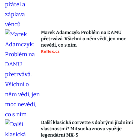
Marek Adamczyk: Problém na DAMU
přetrvává. Všichni o něm vědí, jen moc
nevědí, co s ním
Reflex.cz
Další klasická corvette s dobrými jízdními
vlastnostmi? Mitsuoka znovu využije
legendární MX-5