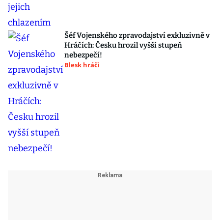
Šéf Vojenského zpravodajství exkluzivně v
Hráčích: Česku hrozil vyšší stupeň
nebezpečí!
Blesk hráči