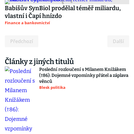
Babišův SynBiol prodělal téměř miliardu,
vlastní i Čapí hnízdo
Finance a bankovnictví
Předchozí
Další
Články z jiných titulů
Poslední rozloučení s Milanem Knížákem
(†86): Dojemné vzpomínky přátel a záplava
věnců
Blesk politika