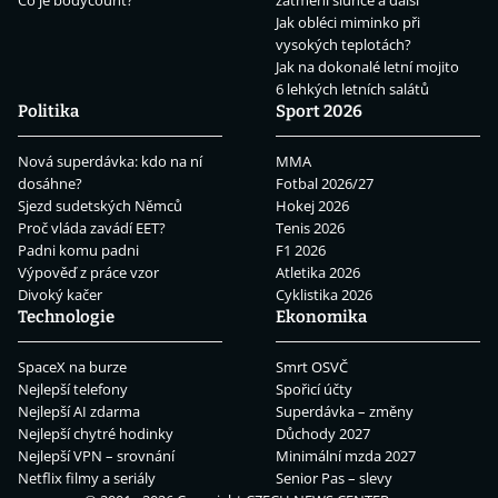
Co je bodycount?
zatmění slunce a další
Jak obléci miminko při
vysokých teplotách?
Jak na dokonalé letní mojito
6 lehkých letních salátů
Politika
Sport 2026
Nová superdávka: kdo na ní
MMA
dosáhne?
Fotbal 2026/27
Sjezd sudetských Němců
Hokej 2026
Proč vláda zavádí EET?
Tenis 2026
Padni komu padni
F1 2026
Výpověď z práce vzor
Atletika 2026
Divoký kačer
Cyklistika 2026
Technologie
Ekonomika
SpaceX na burze
Smrt OSVČ
Nejlepší telefony
Spořicí účty
Nejlepší AI zdarma
Superdávka – změny
Nejlepší chytré hodinky
Důchody 2027
Nejlepší VPN – srovnání
Minimální mzda 2027
Netflix filmy a seriály
Senior Pas – slevy