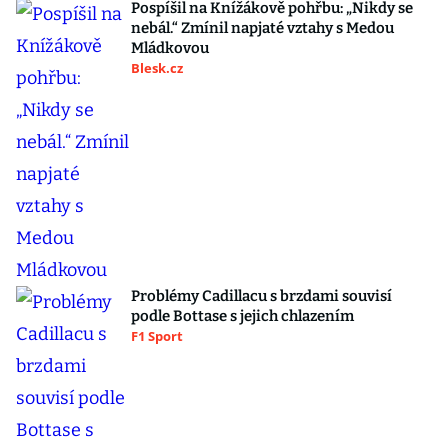
Pospíšil na Knížákově pohřbu: „Nikdy se
nebál.“ Zmínil napjaté vztahy s Medou
Mládkovou
Blesk.cz
Problémy Cadillacu s brzdami souvisí
podle Bottase s jejich chlazením
F1 Sport