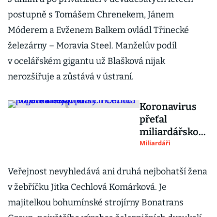
postupně s Tomášem Chrenekem, Jánem
Móderem a Evženem Balkem ovládl Třinecké
železárny – Moravia Steel. Manželův podíl
v ocelářském gigantu už Blašková nijak
nerozšiřuje a zůstává v ústraní.
Koronavirus
přeťal
miliardářskou
party. Hodnota
Miliardáři
majetku
nejbohatších
Veřejnost nevyhledává ani druhá nejbohatší žena
Čechů poprvé
v žebříčku Jitka Cechlová Komárková. Je
klesla
majitelkou bohumínské strojírny Bonatrans