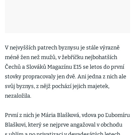
V nejvyšších patrech byznysu je stále výrazně
méně žen než mužů, v žebříčku nejbohatších
Čechů a Slováků Magazínu E15 se letos do první
stovky propracovaly jen dvě. Ani jedna z nich ale
svůj byznys, z nějž pochází jejich majetek,
nezaložila.
První z nich je Mária Blašková, vdova po Ľubomíru
Blaškovi, který se nejprve angažoval v obchodu
s uhlím a po privatizaci v devadesátých letech