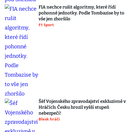
FIA nechce rušit algoritmy, které řídí
pohonné jednotky. Podle Tombazise by to
vše jen zhoršilo
F1 Sport
Šéf Vojenského zpravodajství exkluzivně v
Hráčích: Česku hrozil vyšší stupeň
nebezpečí!
Blesk hráči