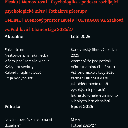
Blesku
Nemovitosti
Psychologika - podcast rozbíjející
psychologické mýty
Fotbalové přestupy
ONLINE
Eventový prostor Level 9
OKTAGON 92: Szabová
vs. Pudilová
Chance Liga 2026/27
Aktuálně
Léto 2026
Epicentrum
Karlovarský filmový festival
Neštovice: příznaky, léčba
2026
V čem jezdí Yamal a Mesii?
Znamení, že jste potkali
Kvízy pro seniory
někoho z minulého života
Kalendář úplňků 2026
Astronomické úkazy 2026:
Co je bodycount?
zatmění slunce a další
Jak obléci miminko při
vysokých teplotách?
Jak na dokonalé letní mojito
6 lehkých letních salátů
Politika
Sport 2026
Nová superdávka: kdo na ní
MMA
dosáhne?
Fotbal 2026/27