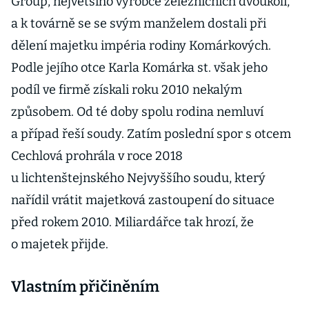
Group, největšího výrobce železničních dvoukolí,
a k továrně se se svým manželem dostali při
dělení majetku impéria rodiny Komárkových.
Podle jejího otce Karla Komárka st. však jeho
podíl ve firmě získali roku 2010 nekalým
způsobem. Od té doby spolu rodina nemluví
a případ řeší soudy. Zatím poslední spor s otcem
Cechlová prohrála v roce 2018
u lichtenštejnského Nejvyššího soudu, který
nařídil vrátit majetková zastoupení do situace
před rokem 2010. Miliardářce tak hrozí, že
o majetek přijde.
Vlastním přičiněním