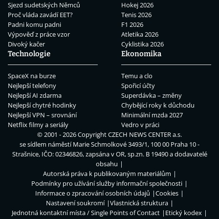
Sjezd sudetských Němců
Hokej 2026
Proč vláda zavádí EET?
Tenis 2026
Padni komu padni
F1 2026
Výpověď z práce vzor
Atletika 2026
Divoký kačer
Cyklistika 2026
Technologie
Ekonomika
SpaceX na burze
Temu a clo
Nejlepší telefony
Spořicí účty
Nejlepší AI zdarma
Superdávka – změny
Nejlepší chytré hodinky
Chybějící roky k důchodu
Nejlepší VPN – srovnání
Minimální mzda 2027
Netflix filmy a seriály
Vedro v práci
© 2001 - 2026 Copyright
CZECH NEWS CENTER a.s.
se sídlem náměstí Marie Schmolkové 3493/1, 100 00 Praha 10 -
Strašnice, IČO: 02346826, zapsána v OR, sp.zn. B 19490 a dodavatelé
obsahu
Autorská práva k publikovaným materiálům
Podmínky pro užívání služby informační společnosti
Informace o zpracování osobních údajů
Cookies
Nastavení soukromí
Vlastnická struktura
Jednotná kontaktní místa / Single Points of Contact
Etický kodex