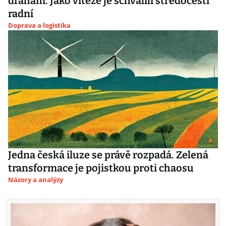
drahám. Jako vítěze je schválili středočeští
radní
Doprava a logistika
Jedna česká iluze se právě rozpadá. Zelená
transformace je pojistkou proti chaosu
Názory a analýzy