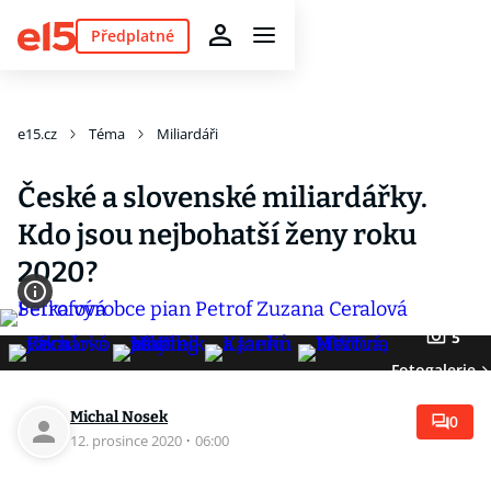
Předplatné
e15.cz
Téma
Miliardáři
České a slovenské miliardářky.
Kdo jsou nejbohatší ženy roku
2020?
5
Fotogalerie
Michal Nosek
0
12. prosince 2020
·
06:00