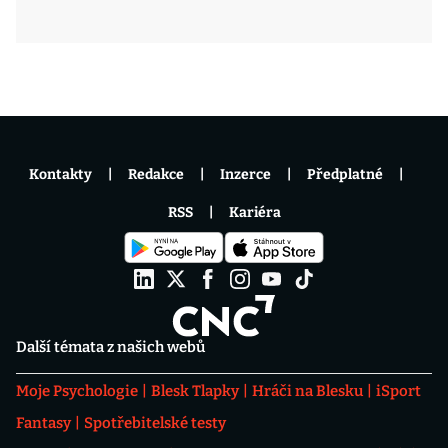
Kontakty
Redakce
Inzerce
Předplatné
RSS
Kariéra
Další témata z našich webů
Moje Psychologie
Blesk Tlapky
Hráči na Blesku
iSport
Fantasy
Spotřebitelské testy