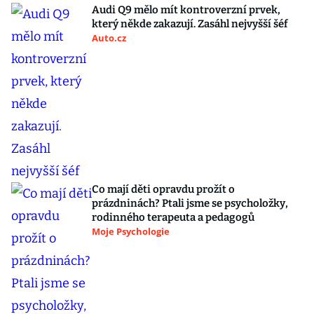
Audi Q9 mělo mít kontroverzní prvek,
který někde zakazují. Zasáhl nejvyšší šéf
Auto.cz
Co mají děti opravdu prožít o
prázdninách? Ptali jsme se psycholožky,
rodinného terapeuta a pedagogů
Moje Psychologie