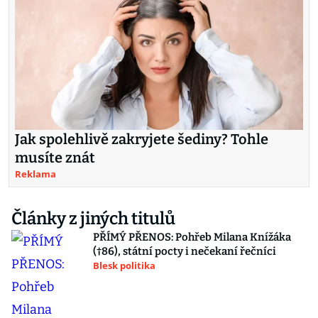
Jak spolehlivě zakryjete šediny? Tohle
musíte znát
Reklama
Články z jiných titulů
PŘÍMÝ PŘENOS: Pohřeb Milana Knížáka
(†86), státní pocty i nečekaní řečníci
Blesk politika