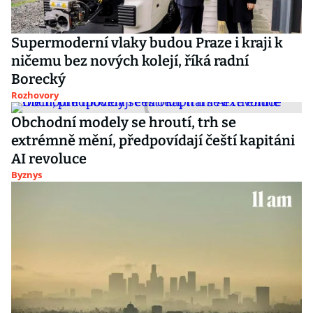
Supermoderní vlaky budou Praze i kraji k
ničemu bez nových kolejí, říká radní
Borecký
Rozhovory
Obchodní modely se hroutí, trh se
extrémně mění, předpovídají čeští kapitáni
AI revoluce
Byznys