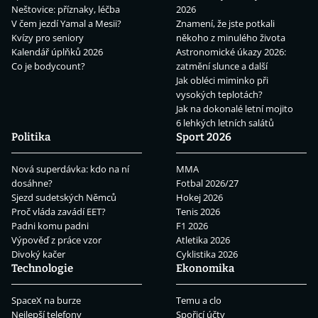
Neštovice: příznaky, léčba
2026
V čem jezdí Yamal a Mesii?
Znamení, že jste potkali
Kvízy pro seniory
někoho z minulého života
Kalendář úplňků 2026
Astronomické úkazy 2026:
Co je bodycount?
zatmění slunce a další
Jak obléci miminko při
vysokých teplotách?
Jak na dokonalé letní mojito
6 lehkých letních salátů
Politika
Sport 2026
Nová superdávka: kdo na ní
MMA
dosáhne?
Fotbal 2026/27
Sjezd sudetských Němců
Hokej 2026
Proč vláda zavádí EET?
Tenis 2026
Padni komu padni
F1 2026
Výpověď z práce vzor
Atletika 2026
Divoký kačer
Cyklistika 2026
Technologie
Ekonomika
SpaceX na burze
Temu a clo
Nejlepší telefony
Spořicí účty