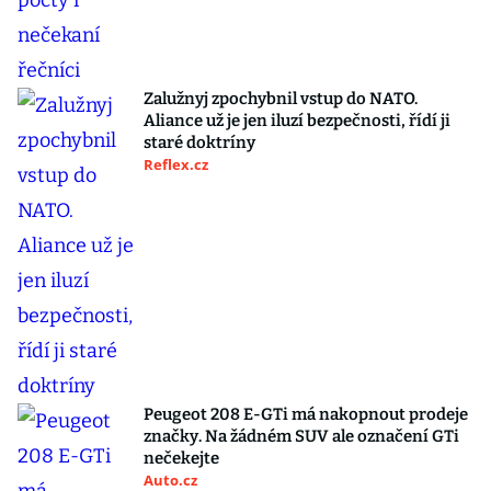
Zalužnyj zpochybnil vstup do NATO.
Aliance už je jen iluzí bezpečnosti, řídí ji
staré doktríny
Reflex.cz
Peugeot 208 E-GTi má nakopnout prodeje
značky. Na žádném SUV ale označení GTi
nečekejte
Auto.cz