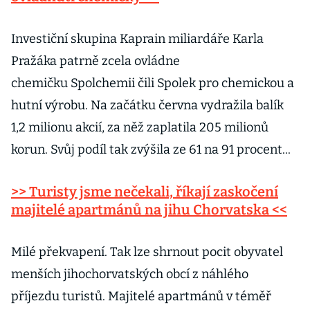
Investiční skupina Kaprain miliardáře Karla
Pražáka patrně zcela ovládne
chemičku Spolchemii čili Spolek pro chemickou a
hutní výrobu. Na začátku června vydražila balík
1,2 milionu akcií, za něž zaplatila 205 milionů
korun. Svůj podíl tak zvýšila ze 61 na 91 procent...
>> Turisty jsme nečekali, říkají zaskočení
majitelé apartmánů na jihu Chorvatska <<
Milé překvapení. Tak lze shrnout pocit obyvatel
menších jihochorvatských obcí z náhlého
příjezdu turistů. Majitelé apartmánů v téměř