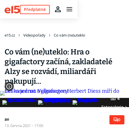
Předplatné
e15.cz
Videopořady
Co vám (ne)uteklo
Co vám (ne)uteklo: Hra o
gigafactory začíná, zakladatelé
Alzy se rozvádí, miliardáři
nakupují...
4
Fotogalerie
av
0
13. června 2021
·
17:00