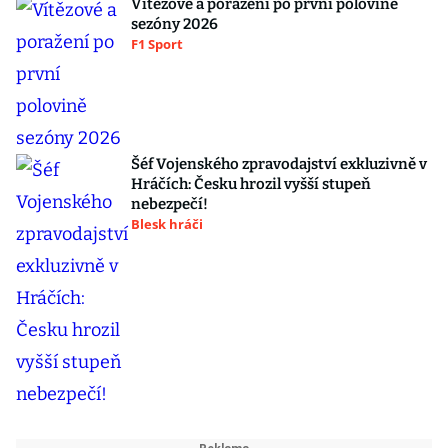
Vítězové a poražení po první polovině
sezóny 2026
F1 Sport
Šéf Vojenského zpravodajství exkluzivně v
Hráčích: Česku hrozil vyšší stupeň
nebezpečí!
Blesk hráči