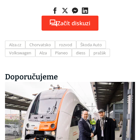
Začít diskuzi
Alza.cz
Chorvatsko
rozvod
Škoda Auto
Volkswagen
Alza
Planeo
diess
pražák
Doporučujeme