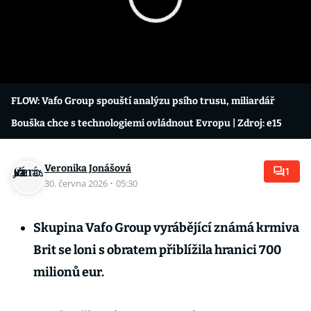
FLOW: Vafo Group spouští analýzu psího trusu, miliardář
Bouška chce s technologiemi ovládnout Evropu
| Zdroj: e15
Veronika Jonášová
1
30. června 2026
·
05:30
Skupina Vafo Group vyrábějící známá krmiva
Brit se loni s obratem přiblížila hranici 700
milionů eur.