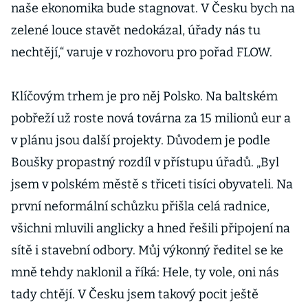
naše ekonomika bude stagnovat. V Česku bych na
zelené louce stavět nedokázal, úřady nás tu
nechtějí,“ varuje v rozhovoru pro pořad FLOW.
Klíčovým trhem je pro něj Polsko. Na baltském
pobřeží už roste nová továrna za 15 milionů eur a
v plánu jsou další projekty. Důvodem je podle
Boušky propastný rozdíl v přístupu úřadů. „Byl
jsem v polském městě s třiceti tisíci obyvateli. Na
první neformální schůzku přišla celá radnice,
všichni mluvili anglicky a hned řešili připojení na
sítě i stavební odbory. Můj výkonný ředitel se ke
mně tehdy naklonil a říká: Hele, ty vole, oni nás
tady chtějí. V Česku jsem takový pocit ještě