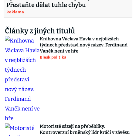
Přestaňte dělat tuhle chybu
Reklama
Články z jiných titulů
Knihovna Václava Havla v nejbližších
týdnech představí nový název. Ferdinand
Vaněk není ve hře
Blesk politika
Motoristé sázejí na přeběhlíky.
Kontroverzní brněnský lídr kráčí v závěsu