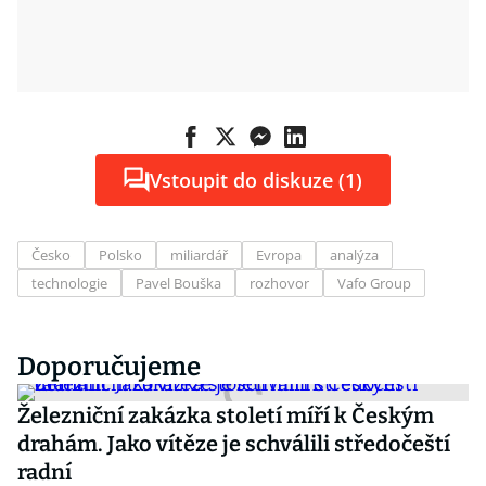
Vstoupit do diskuze (1)
Česko
Polsko
miliardář
Evropa
analýza
technologie
Pavel Bouška
rozhovor
Vafo Group
Doporučujeme
Železniční zakázka století míří k Českým
drahám. Jako vítěze je schválili středočeští
radní