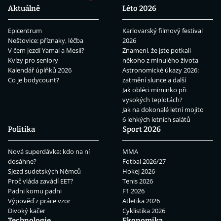
Aktuálně
Léto 2026
Epicentrum
Karlovarský filmový festival
Neštovice: příznaky, léčba
2026
V čem jezdí Yamal a Mesii?
Znamení, že jste potkali
Kvízy pro seniory
někoho z minulého života
Kalendář úplňků 2026
Astronomické úkazy 2026:
Co je bodycount?
zatmění slunce a další
Jak obléci miminko při
vysokých teplotách?
Jak na dokonalé letní mojito
6 lehkých letních salátů
Politika
Sport 2026
Nová superdávka: kdo na ní
MMA
dosáhne?
Fotbal 2026/27
Sjezd sudetských Němců
Hokej 2026
Proč vláda zavádí EET?
Tenis 2026
Padni komu padni
F1 2026
Výpověď z práce vzor
Atletika 2026
Divoký kačer
Cyklistika 2026
Technologie
Ekonomika