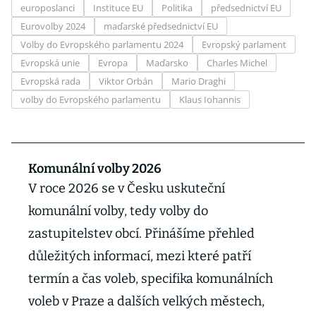
europoslanci
Instituce EU
Politika
předsednictví EU
Eurovolby 2024
maďarské předsednictví EU
Volby do Evropského parlamentu 2024
Evropský parlament
Evropská unie
Evropa
Maďarsko
Charles Michel
Evropská rada
Viktor Orbán
Mario Draghi
volby do Evropského parlamentu
Klaus Iohannis
Komunální volby 2026
V roce 2026 se v Česku uskuteční
komunální volby, tedy volby do
zastupitelstev obcí. Přinášíme přehled
důležitých informací, mezi které patří
termín a čas voleb, specifika komunálních
voleb v Praze a dalších velkých městech,