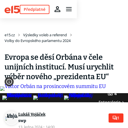
Předplatné
e15.cz
Výsledky voleb a referend
Volby do Evropského parlamentu 2024
Evropa se děsí Orbána v čele
unijních institucí. Musí urychlit
výběr nového „prezidenta EU“
4
Fotogalerie
Lukáš Vojáček
1
swp
13. ledna 2024
·
14:00