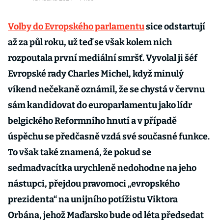
Volby do Evropského parlamentu
sice odstartují
až za půl roku, už teď se však kolem nich
rozpoutala první mediální smršť. Vyvolal ji šéf
Evropské rady Charles Michel, když minulý
víkend nečekaně oznámil, že se chystá v červnu
sám kandidovat do europarlamentu jako lídr
belgického Reformního hnutí a v případě
úspěchu se předčasně vzdá své současné funkce.
To však také znamená, že pokud se
sedmadvacítka urychleně nedohodne na jeho
nástupci, přejdou pravomoci „evropského
prezidenta“ na unijního potížistu Viktora
Orbána, jehož Maďarsko bude od léta předsedat