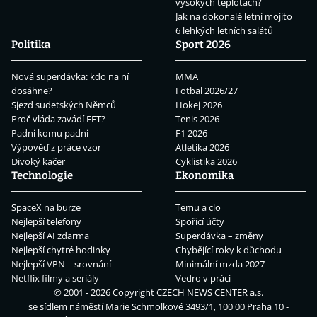
vysokých teplotách?
Jak na dokonalé letní mojito
6 lehkých letních salátů
Politika
Sport 2026
Nová superdávka: kdo na ní
MMA
dosáhne?
Fotbal 2026/27
Sjezd sudetských Němců
Hokej 2026
Proč vláda zavádí EET?
Tenis 2026
Padni komu padni
F1 2026
Výpověď z práce vzor
Atletika 2026
Divoký kačer
Cyklistika 2026
Technologie
Ekonomika
SpaceX na burze
Temu a clo
Nejlepší telefony
Spořicí účty
Nejlepší AI zdarma
Superdávka – změny
Nejlepší chytré hodinky
Chybějící roky k důchodu
Nejlepší VPN – srovnání
Minimální mzda 2027
Netflix filmy a seriály
Vedro v práci
© 2001 - 2026 Copyright
CZECH NEWS CENTER a.s.
se sídlem náměstí Marie Schmolkové 3493/1, 100 00 Praha 10 -