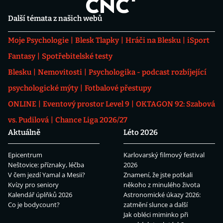
Další témata z našich webů
Moje Psychologie
Blesk Tlapky
Hráči na Blesku
iSport
Fantasy
Spotřebitelské testy
Blesku
Nemovitosti
Psychologika - podcast rozbíjející
psychologické mýty
Fotbalové přestupy
ONLINE
Eventový prostor Level 9
OKTAGON 92: Szabová
vs. Pudilová
Chance Liga 2026/27
Aktuálně
Léto 2026
Epicentrum
Karlovarský filmový festival
Neštovice: příznaky, léčba
2026
V čem jezdí Yamal a Mesii?
Znamení, že jste potkali
Kvízy pro seniory
někoho z minulého života
Kalendář úplňků 2026
Astronomické úkazy 2026:
Co je bodycount?
zatmění slunce a další
Jak obléci miminko při