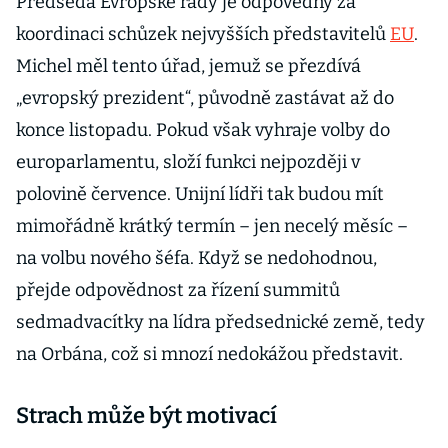
Předseda Evropské rady je odpovědný za
koordinaci schůzek nejvyšších představitelů
EU
.
Michel měl tento úřad, jemuž se přezdívá
„evropský prezident“, původně zastávat až do
konce listopadu. Pokud však vyhraje volby do
europarlamentu, složí funkci nejpozději v
polovině července. Unijní lídři tak budou mít
mimořádně krátký termín – jen necelý měsíc –
na volbu nového šéfa. Když se nedohodnou,
přejde odpovědnost za řízení summitů
sedmadvacítky na lídra předsednické země, tedy
na Orbána, což si mnozí nedokážou představit.
Strach může být motivací