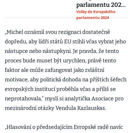
parlamentu 2024:
Termín, kandidáti
Volby do Evropského
parlamentu 2024
a systém
„Michel oznámil svou rezignaci dostatečně
dopředu, aby lídři států EU stihli včas vybrat jeho
nástupce nebo nástupkyni. Je pravda, že tento
proces bude muset být urychlen, právě tento
faktor ale může zafungovat jako zvláštní
motivace, aby politická dohoda na příštích šéfech
evropských institucí proběhla včas a příliš se
neprotahovala,“ myslí si analytička Asociace pro
mezinárodní otázky Vendula Kazlauskas.
„Hlasování o předsedajícím Evropské radě navíc