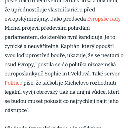
posledních dnech velmi tvrdá kritika a obvinění,
že upřednostňuje vlastní kariéru před
evropskými zájmy. „Jako předseda
Evropské rady
Michel projevil především pohrdání
parlamentem, do kterého nyní kandiduje. Je to
cynické a neuvěřitelné. Kapitán, který opouští
svou loď uprostřed bouře, ukazuje, že se nestará o
osud Evropy,“ pustila se do politika nizozemská
europoslankyně Sophie in’t Veldová. Také server
Politico
píše, že „ačkoli je Michelovo rozhodnutí
legální, vyvíjí obrovský tlak na unijní vůdce, kteří
se budou muset pokusit co nejrychleji najít jeho
nástupce“.